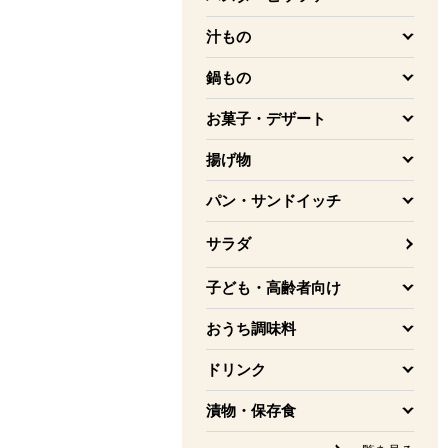
を開く
汁もの
を開く
鍋もの
を開く
お菓子・デザート
を開く
揚げ物
を開く
パン・サンドイッチ
を開く
サラダ
子ども・高齢者向け
を開く
おうち調味料
を開く
ドリンク
を開く
漬物・保存食
を開く