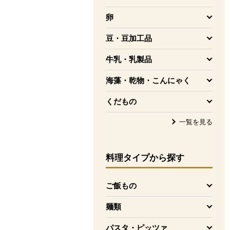
を開く
卵
を開く
豆・豆加工品
を開く
牛乳・乳製品
を開く
海藻・乾物・こんにゃく
を開く
くだもの
を開く
一覧を見る
料理タイプ
から探す
ご飯もの
を開く
麺類
を開く
パスタ・ピッツァ