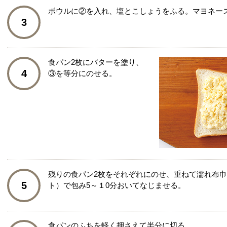
ボウルに②を入れ、塩とこしょうをふる。マヨネー
3
食パン2枚にバターを塗り、
4
③を等分にのせる。
残りの食パン2枚をそれぞれにのせ、重ねて濡れ布
5
ト）で包み5～１0分おいてなじませる。
食パンのふちを軽く押さえて半分に切る。