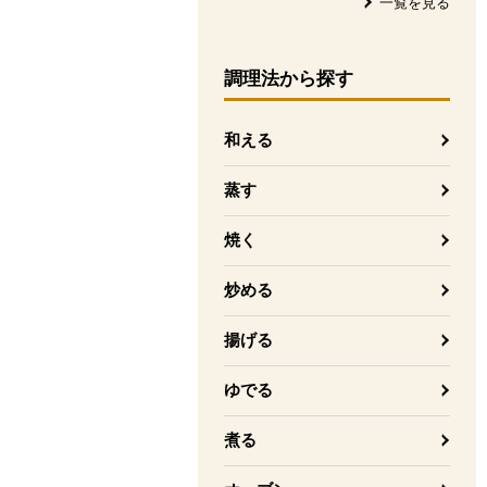
一覧を見る
調理法
から探す
和える
蒸す
焼く
炒める
揚げる
ゆでる
煮る