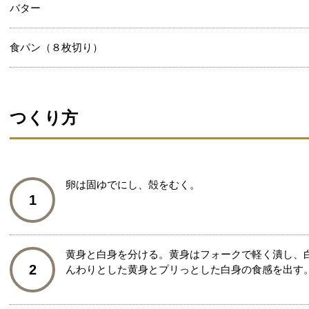
バター
食パン（８枚切り）
つくり方
卵は固ゆでにし、殻をむく。
1
黄身と白身を分ける。黄身はフォークで軽く潰し、白
2
んわりとした黄身とプリっとした白身の食感を出す