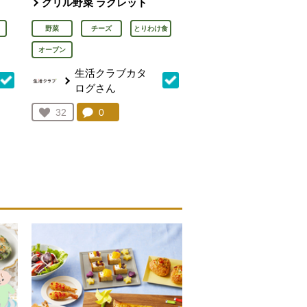
グリル野菜 ラクレット
野菜
チーズ
とりわけ食
オーブン
生活クラブカタ
ログさん
を見る。
コメント：
0
件。コメントを見る。
お気に入り登録：
32
人が登録