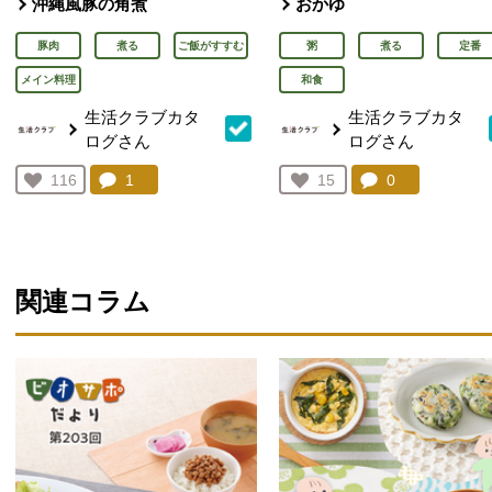
沖縄風豚の角煮
おかゆ
豚肉
煮る
ご飯がすすむ
粥
煮る
定番
メイン料理
和食
生活クラブカタ
生活クラブカタ
ログさん
ログさん
コメント：
1
件。コメントを見る。
コメント：
0
件。コメント
お気に入り登録：
116
お気に入り登録：
15
人が登録
人が登録
関連コラム