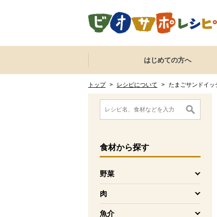
本文へジャンプする。
ページの先頭です。
ここからサイト内共通メニューです。
サイト内共通メニューをスキップする
はじめての方へ
サイト内共通メニューここまで。
ここから現在位置です。
現在位置ここまで
トップ
>
レシピについて
>
たまごサンドイッ
ここから消費材検索メニューです。
消費材検索メニューここまで。
ここから本文です。
食材
から探す
野菜
を開く
肉
を開く
魚介