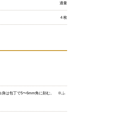
適量
４枚
身は包丁で5〜6mm角に刻む。 ※ふ
。