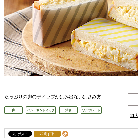
たっぷりの卵のディップがはみ出ないはさみ方
卵
パン・サンドイッチ
洋食
ワンプレート
11
印刷する