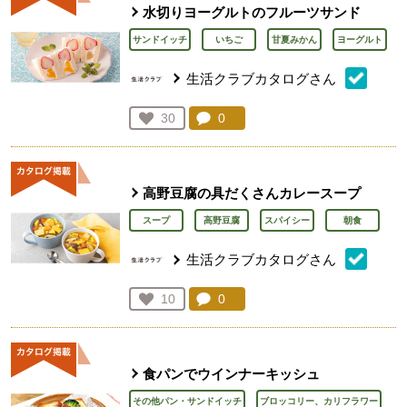
水切りヨーグルトのフルーツサンド
サンドイッチ
いちご
甘夏みかん
ヨーグルト
生活クラブカタログさん
コメント：
0
件。コメントを見る。
お気に入り登録：
30
人が登録
高野豆腐の具だくさんカレースープ
スープ
高野豆腐
スパイシー
朝食
生活クラブカタログさん
コメント：
0
件。コメントを見る。
お気に入り登録：
10
人が登録
食パンでウインナーキッシュ
その他パン・サンドイッチ
ブロッコリー、カリフラワー