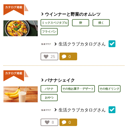
ウインナーと野菜のオムレツ
ミックスベジタブル
卵
焼く
フライパン
生活クラブカタログさん
コメント：
0
件。コメントを見る。
お気に入り登録：
25
人が登録
バナナシェイク
バナナ
その他お菓子・デザート
その他ドリンク
おやつ
生活クラブカタログさん
コメント：
0
件。コメントを見る。
お気に入り登録：
8
人が登録