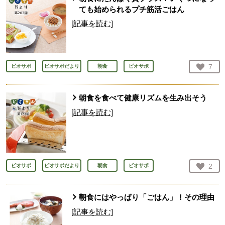
ても始められるプチ筋活ごはん
[記事を読む]
お気
7
ビオサポ
ビオサポだより
朝食
ビオサポ
人が
朝食を食べて健康リズムを生み出そう
[記事を読む]
お気
2
ビオサポ
ビオサポだより
朝食
ビオサポ
人が
朝食にはやっぱり「ごはん」！その理由
[記事を読む]