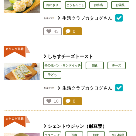
おにぎり
とうもろこし
お弁当
お花見
生活クラブカタログさん
コメント：
0
件。コメントを見る。
お気に入り登録：
43
人が登録
しらすチーズトースト
その他パン・サンドイッチ
朝食
チーズ
子ども
生活クラブカタログさん
コメント：
0
件。コメントを見る。
お気に入り登録：
10
人が登録
シェントウジャン（鹹豆漿）
エスニック
豆腐
朝食
辛い料理