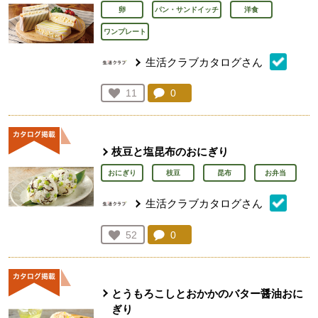
卵
パン・サンドイッチ
洋食
ワンプレート
生活クラブカタログさん
コメント：
0
件。コメントを見る。
お気に入り登録：
11
人が登録
枝豆と塩昆布のおにぎり
おにぎり
枝豆
昆布
お弁当
生活クラブカタログさん
コメント：
0
件。コメントを見る。
お気に入り登録：
52
人が登録
とうもろこしとおかかのバター醤油おに
ぎり