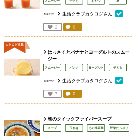
スムージー
子ども
おやつ
夏
生活クラブカタログさん
コメント：
0
件。コメントを見る。
お気に入り登録：
2
人が登録
はっさくとバナナとヨーグルトのスムー
ジー
スムージー
バナナ
ヨーグルト
子ども
生活クラブカタログさん
コメント：
0
件。コメントを見る。
お気に入り登録：
7
人が登録
朝のクイックファイバースープ
スープ
玉ねぎ
その他豆類
野菜たっぷり