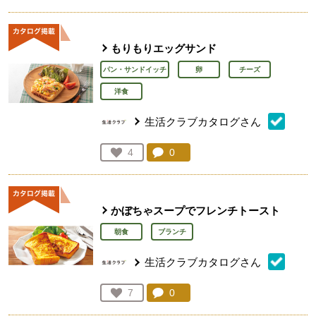
もりもりエッグサンド
パン・サンドイッチ
卵
チーズ
洋食
生活クラブカタログさん
コメント：
0
件。コメントを見る。
お気に入り登録：
4
人が登録
かぼちゃスープでフレンチトースト
朝食
ブランチ
生活クラブカタログさん
コメント：
0
件。コメントを見る。
お気に入り登録：
7
人が登録