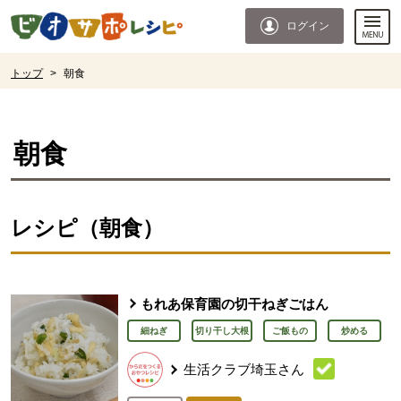
本文へジャンプする。
ページの先頭です。
ログイン
ここからサイト内共通メニューです。
サイト内共通メニューをスキップする
サイト内共通メニューここまで。
ここから現在位置です。
トップ
>
朝食
現在位置ここまで
朝食
レシピ（朝食）
もれあ保育園の切干ねぎごはん
細ねぎ
切り干し大根
ご飯もの
炒める
生活クラブ埼玉さん