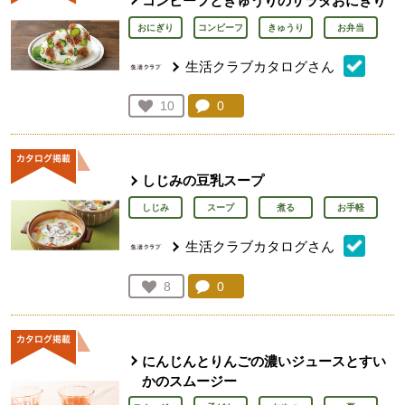
コンビーフときゅうりのサラダおにぎり
おにぎり
コンビーフ
きゅうり
お弁当
生活クラブカタログさん
コメント：
0
件。コメントを見る。
お気に入り登録：
10
人が登録
しじみの豆乳スープ
しじみ
スープ
煮る
お手軽
生活クラブカタログさん
コメント：
0
件。コメントを見る。
お気に入り登録：
8
人が登録
にんじんとりんごの濃いジュースとすい
かのスムージー