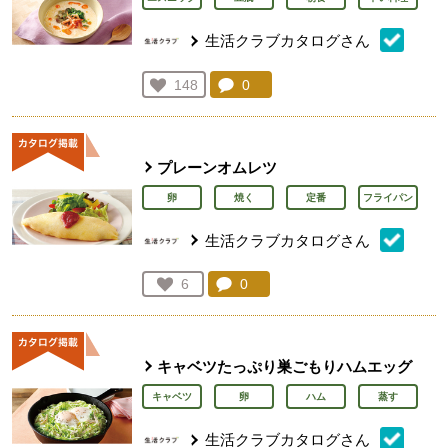
生活クラブカタログさん
コメント：
0
件。コメントを見る。
お気に入り登録：
148
人が登録
プレーンオムレツ
卵
焼く
定番
フライパン
生活クラブカタログさん
コメント：
0
件。コメントを見る。
お気に入り登録：
6
人が登録
キャベツたっぷり巣ごもりハムエッグ
キャベツ
卵
ハム
蒸す
生活クラブカタログさん