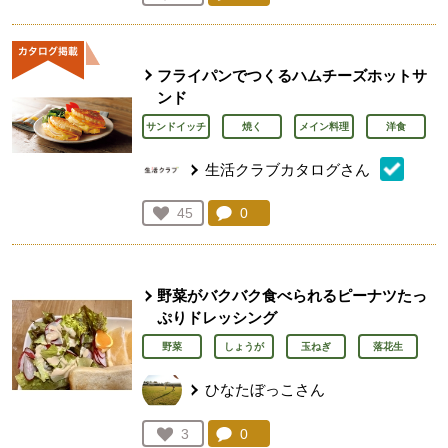
人が登録
フライパンでつくるハムチーズホットサ
ンド
サンドイッチ
焼く
メイン料理
洋食
生活クラブカタログさん
コメント：
0
件。コメントを見る。
お気に入り登録：
45
人が登録
野菜がバクバク食べられるピーナツたっ
ぷりドレッシング
野菜
しょうが
玉ねぎ
落花生
ひなたぼっこさん
コメント：
0
件。コメントを見る。
お気に入り登録：
3
人が登録