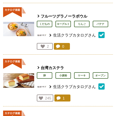
フルーツグラノーラボウル
くだもの
ヨーグルト
りんご
バナナ
生活クラブカタログさん
コメント：
0
件。コメントを見る。
お気に入り登録：
2
人が登録
台湾カステラ
卵
小麦粉
ケーキ
オーブン
生活クラブカタログさん
コメント：
1
件。コメントを見る。
お気に入り登録：
245
人が登録