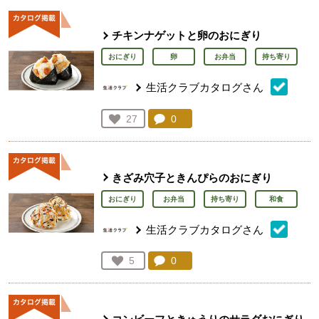
チキンナゲットと卵のおにぎり
おにぎり
卵
お弁当
持ち寄り
生活クラブカタログさん
コメント：
0
件。コメントを見る。
お気に入り登録：
27
人が登録
きざみ穴子ときんぴらのおにぎり
おにぎり
お弁当
持ち寄り
和食
生活クラブカタログさん
コメント：
0
件。コメントを見る。
お気に入り登録：
5
人が登録