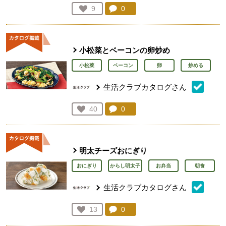
コメント：
0
件。コメントを見る。
お気に入り登録：
9
人が登録
小松菜とベーコンの卵炒め
小松菜
ベーコン
卵
炒める
生活クラブカタログさん
コメント：
0
件。コメントを見る。
お気に入り登録：
40
人が登録
明太チーズおにぎり
おにぎり
からし明太子
お弁当
朝食
生活クラブカタログさん
コメント：
0
件。コメントを見る。
お気に入り登録：
13
人が登録