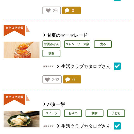
コメント：
0
件。コメントを見る。
お気に入り登録：
26
人が登録
甘夏のマーマレード
甘夏みかん
ジャム・ソース類
煮る
朝食
生活クラブカタログさん
コメント：
0
件。コメントを見る。
お気に入り登録：
202
人が登録
バター餅
スイーツ
おやつ
朝食
子ども
生活クラブカタログさん