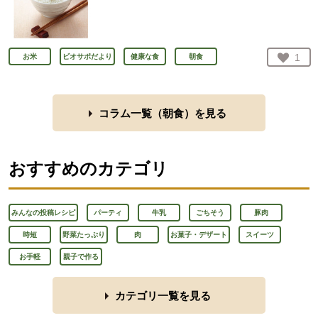
お気
1
お米
ビオサポだより
健康な食
朝食
人が
コラム一覧（
朝食
）を見る
おすすめのカテゴリ
みんなの投稿レシピ
パーティ
牛乳
ごちそう
豚肉
時短
野菜たっぷり
肉
お菓子・デザート
スイーツ
お手軽
親子で作る
カテゴリ一覧を見る