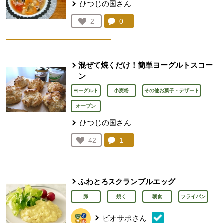
ひつじの国さん
コメント：
0
件。コメントを見る。
お気に入り登録：
2
人が登録
混ぜて焼くだけ！簡単ヨーグルトスコー
ン
ヨーグルト
小麦粉
その他お菓子・デザート
オーブン
ひつじの国さん
コメント：
1
件。コメントを見る。
お気に入り登録：
42
人が登録
ふわとろスクランブルエッグ
卵
焼く
朝食
フライパン
ビオサポさん