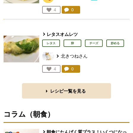
コメント：
0
件。コメントを見る。
お気に入り登録：
4
人が登録
レタスオムレツ
レタス
卵
チーズ
炒める
北きつねさん
コメント：
0
件。コメントを見る。
お気に入り登録：
4
人が登録
レシピ一覧を見る
コラム（
朝食
）
朝食にたんぱく質プラス！いくつになっ