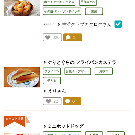
ホットケーキミックス
手作りパン
その他パン・サンドイッチ
主菜
生活クラブカタログさん
コメント：
1
件。コメントを見る。
お気に入り登録：
320
人が登録
ぐりとぐらの フライパンカステラ
フライパン
お菓子・デザート
おやつ
子ども
えりさん
コメント：
0
件。コメントを見る。
お気に入り登録：
22
人が登録
ミニホットドッグ