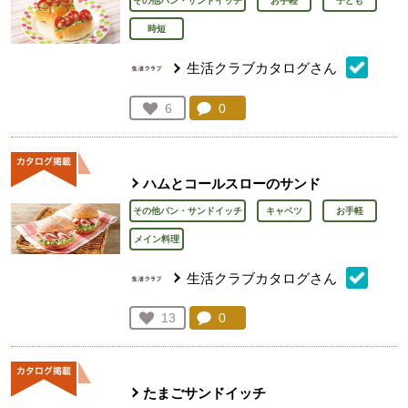
その他パン・サンドイッチ
お手軽
子ども
時短
生活クラブカタログさん
コメント：
0
件。コメントを見る。
お気に入り登録：
6
人が登録
ハムとコールスローのサンド
その他パン・サンドイッチ
キャベツ
お手軽
メイン料理
生活クラブカタログさん
コメント：
0
件。コメントを見る。
お気に入り登録：
13
人が登録
たまごサンドイッチ