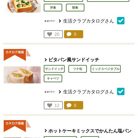
洋食
朝食
生活クラブカタログさん
コメント：
0
件。コメントを見る。
お気に入り登録：
20
人が登録
ピタパン風サンドイッチ
サンドイッチ
ツナ缶
ミックスベジタブル
キャベツ
生活クラブカタログさん
コメント：
0
件。コメントを見る。
お気に入り登録：
12
人が登録
ホットケーキミックスでかんたん塩パン