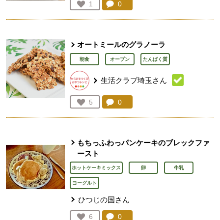
コメント：
0
件。コメントを見る。
お気に入り登録：
1
人が登録
オートミールのグラノーラ
朝食
オーブン
たんぱく質
生活クラブ埼玉さん
コメント：
0
件。コメントを見る。
お気に入り登録：
5
人が登録
もちっふわっパンケーキのブレックファ
ースト
ホットケーキミックス
卵
牛乳
ヨーグルト
ひつじの国さん
コメント：
0
件。コメントを見る。
お気に入り登録：
6