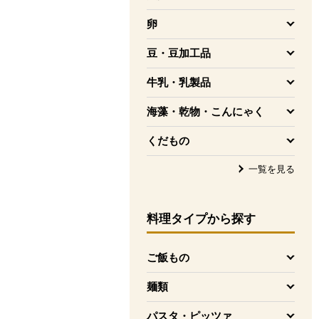
を開く
卵
を開く
豆・豆加工品
を開く
牛乳・乳製品
を開く
海藻・乾物・こんにゃく
を開く
くだもの
を開く
一覧を見る
料理タイプ
から探す
ご飯もの
を開く
麺類
を開く
パスタ・ピッツァ