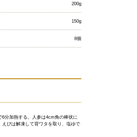
200g
150g
8個
6分加熱する。人参は4cm角の棒状に
。えびは解凍して背ワタを取り、塩ゆで