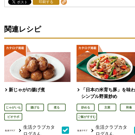
印刷する
関連レシピ
新じゃがの揚げ煮
「日本の米育ち豚」を味
シンプル野菜炒め
じゃがいも
揚げる
煮る
炒める
主菜
和食
ビオサポ
ご飯がすすむ
生活クラブカタ
生活クラブカタ
ログさん
ログさん