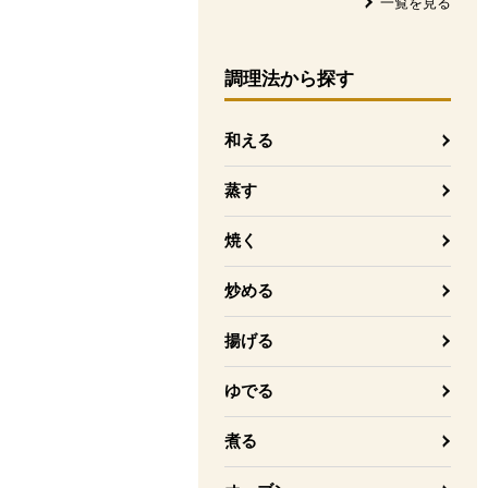
一覧を見る
調理法
から探す
和える
蒸す
焼く
炒める
揚げる
ゆでる
煮る