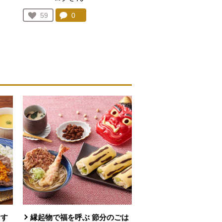
を見る。
コメント：
0
件。コメントを見る。
お気に入り登録：
59
人が登録
おす
縁起物で福を呼ぶ 節分のごは