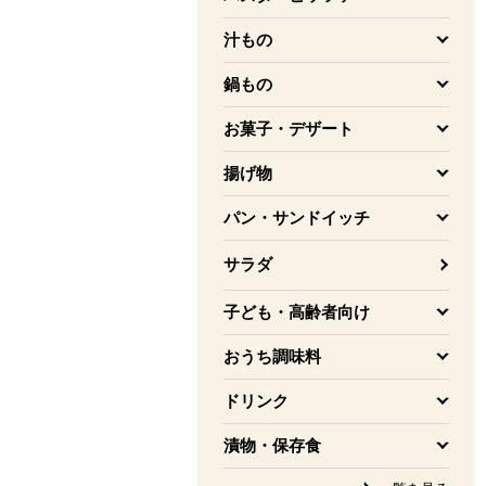
を開く
汁もの
を開く
鍋もの
を開く
お菓子・デザート
を開く
揚げ物
を開く
パン・サンドイッチ
を開く
サラダ
子ども・高齢者向け
を開く
おうち調味料
を開く
ドリンク
を開く
漬物・保存食
を開く