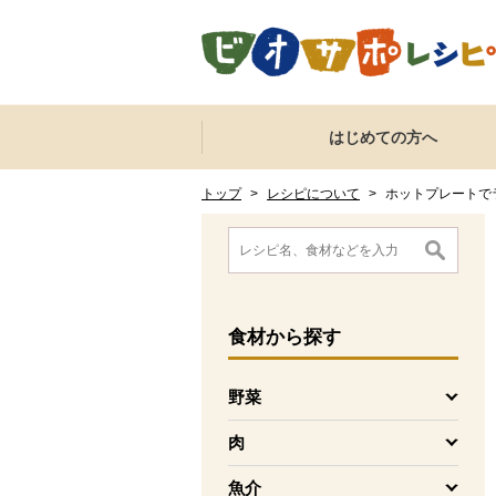
本文へジャンプする。
ページの先頭です。
ここからサイト内共通メニューです。
サイト内共通メニューをスキップする
はじめての方へ
サイト内共通メニューここまで。
ここから現在位置です。
現在位置ここまで
トップ
>
レシピについて
>
ホットプレートで
ここから消費材検索メニューです。
消費材検索メニューここまで。
ここから本文です。
食材
から探す
野菜
を開く
肉
を開く
魚介