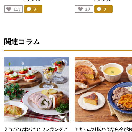
コメント：
0
件。コメントを見る。
コメント：
0
件。コメント
お気に入り登録：
116
お気に入り登録：
19
人が登録
人が登録
関連コラム
“ひとひねり”で ワンランクア
たっぷり味わうなら今が