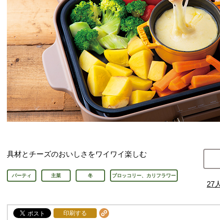
具材とチーズのおいしさをワイワイ楽しむ
パーティ
主菜
冬
ブロッコリー、カリフラワー
27
印刷する