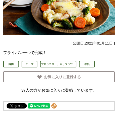
[ 公開日:
2021年01月11日
]
フライパン一つで完成！
鶏肉
チーズ
ブロッコリー、カリフラワー
牛乳
お気に入りに登録する
37
人
の方がお気に入りに登録しています。