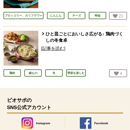
お気
21
人
ブロッコリー、カリフラワー
にんじん
チーズ
時短
ひと皿ごとにおいしさ広がる♪ 鶏肉づく
しの冬食卓
[記事を読む]
お気
4
人
鶏肉
鍋もの
冬
季節を楽しむ
ビオサポの
SNS公式アカウント
Instagram
Facebook
別のウィンドウで開きます。
別のウィンドウで開きます