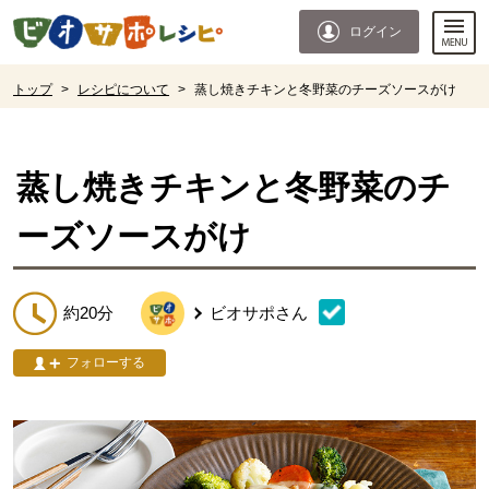
本文へジャンプする。
ページの先頭です。
ログイン
ここからサイト内共通メニューです。
サイト内共通メニューをスキップする
サイト内共通メニューここまで。
ここから現在位置です。
トップ
>
レシピについて
>
蒸し焼きチキンと冬野菜のチーズソースがけ
現在位置ここまで
蒸し焼きチキンと冬野菜のチ
ーズソースがけ
約20分
ビオサポ
さん
フォローする