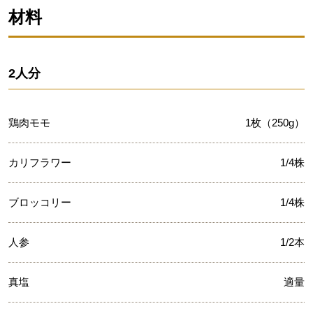
材料
2人分
鶏肉モモ
1枚（250g）
カリフラワー
1/4株
ブロッコリー
1/4株
人参
1/2本
真塩
適量