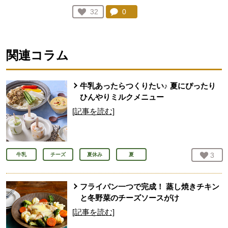
コメント：
0
件。コメントを見る。
お気に入り登録：
32
人が登録
関連コラム
牛乳あったらつくりたい♪ 夏にぴったり
ひんやりミルクメニュー
[記事を読む]
お気
3
人
牛乳
チーズ
夏休み
夏
フライパン一つで完成！ 蒸し焼きチキン
と冬野菜のチーズソースがけ
[記事を読む]