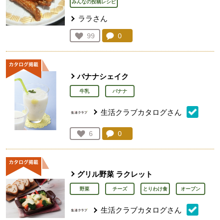
みんなの投稿レシピ
ララさん
コメント：
0
件。コメントを見る。
お気に入り登録：
99
人が登録
バナナシェイク
牛乳
バナナ
生活クラブカタログさん
コメント：
0
件。コメントを見る。
お気に入り登録：
6
人が登録
グリル野菜 ラクレット
野菜
チーズ
とりわけ食
オーブン
生活クラブカタログさん