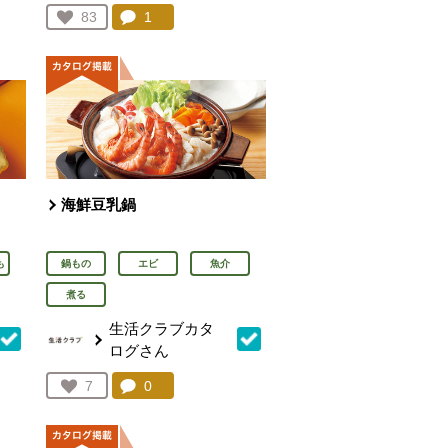
を見る。
コメント：
1
件。コメントを見る。
お気に入り登録：
83
人が登録
海鮮豆乳鍋
も
鍋もの
エビ
魚介
煮る
生活クラブカタ
ログさん
を見る。
コメント：
0
件。コメントを見る。
お気に入り登録：
7
人が登録