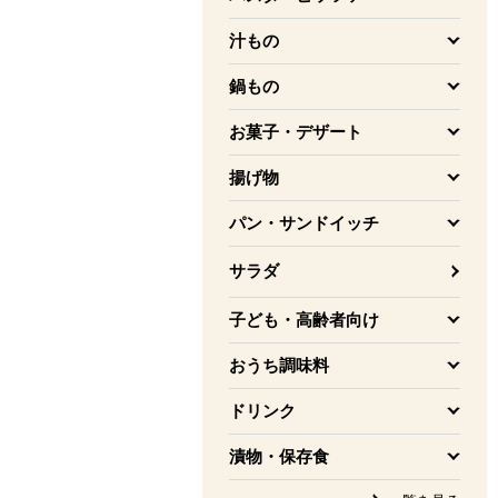
を開く
汁もの
を開く
鍋もの
を開く
お菓子・デザート
を開く
揚げ物
を開く
パン・サンドイッチ
を開く
サラダ
子ども・高齢者向け
を開く
おうち調味料
を開く
ドリンク
を開く
漬物・保存食
を開く