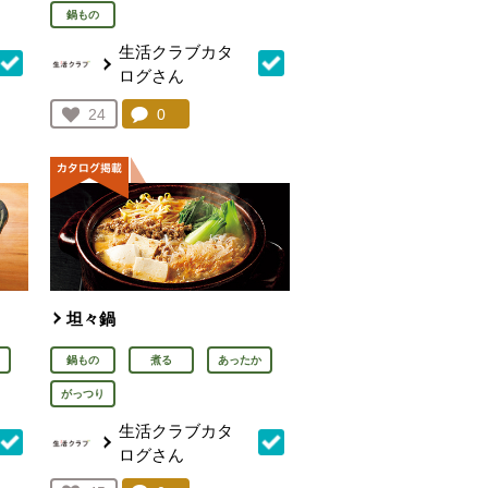
鍋もの
生活クラブカタ
ログさん
を見る。
コメント：
0
件。コメントを見る。
お気に入り登録：
24
人が登録
坦々鍋
鍋もの
煮る
あったか
がっつり
生活クラブカタ
ログさん