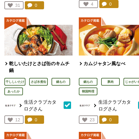
コメント：
0
件。コメント
お気に入り登録：
4
コメント：
0
件。コメントを見る。
お気に入り登録：
31
人が登録
人が登録
乾しいたけとさば缶のキムチ
カムジャタン風なべ
鍋
干ししいたけ
さば水煮缶
鍋もの
鍋もの
豚肉
じゃがい
あったか
韓国料理
生活クラブカタ
生活クラブカタ
ログさん
ログさん
コメント：
0
件。コメントを見る。
コメント：
0
件。コメント
お気に入り登録：
12
お気に入り登録：
23
人が登録
人が登録