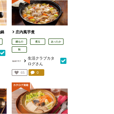
乳鍋
庄内風芋煮
鍋もの
煮る
あったか
秋
生活クラブカタ
ログさん
を見る。
コメント：
0
件。コメントを見る。
お気に入り登録：
65
人が登録