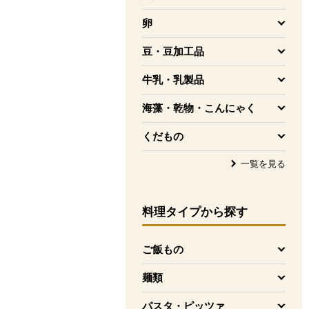
を開く
卵
を開く
豆・豆加工品
を開く
牛乳・乳製品
を開く
海藻・乾物・こんにゃく
を開く
くだもの
を開く
一覧を見る
料理タイプ
から探す
ご飯もの
を開く
麺類
を開く
パスタ・ピッツァ