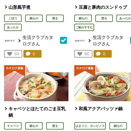
山形風芋煮
豆腐と豚肉のスンドゥブ
ごぼう
鍋もの
煮る
鍋もの
煮る
あったか
あったか
ご飯がすすむ
生活クラブカタ
生活クラブカタ
ログさん
ログさん
コメント：
0
件。コメントを見る。
コメント：
0
件。コメント
お気に入り登録：
50
お気に入り登録：
80
人が登録
人が登録
キャベツとほたてのごま豆乳
和風アクアパッツァ鍋
鍋
キャベツ
鍋もの
煮る
はまぐり、ホンビノス
鍋もの