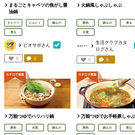
まるごとキャベツの焦がし醤
火鍋風しゃぶしゃぶ
油鍋
キャベツ
にんにく
鍋もの
豚肉
鍋もの
煮る
煮る
主菜
生活クラブカタ
ビオサポさん
ログさん
コメント：
0
件。コメントを見る。
お気に入り登録：
9
コメント：
0
件。コメント
お気に入り登録：
9
人が登録
人が登録
万能つゆでハリハリ鍋
万能つゆでお手軽豚しゃ
豚肉
水菜
鍋もの
豚肉
鍋もの
煮る