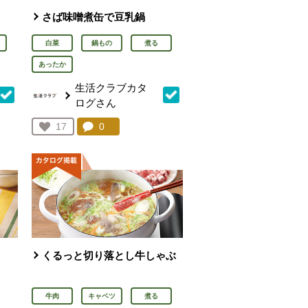
さば味噌煮缶で豆乳鍋
白菜
鍋もの
煮る
あったか
生活クラブカタ
ログさん
を見る。
コメント：
0
件。コメントを見る。
お気に入り登録：
17
人が登録
くるっと切り落とし牛しゃぶ
牛肉
キャベツ
煮る