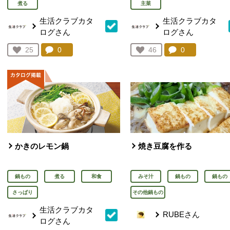
煮る
主菜
生活クラブカタ
生活クラブカタ
ログさん
ログさん
コメント：
0
件。コメントを見る。
コメント：
0
件。コメント
お気に入り登録：
25
お気に入り登録：
46
人が登録
人が登録
かきのレモン鍋
焼き豆腐を作る
鍋もの
煮る
和食
みそ汁
鍋もの
鍋もの
さっぱり
その他鍋もの
生活クラブカタ
RUBEさん
ログさん