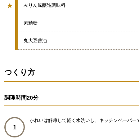
★
★
みりん風醸造調味料
グループ
★
素精糖
★
丸大豆醤油
つくり方
調理時間
20分
かれいは解凍して軽く水洗いし、キッチンペーパー
1