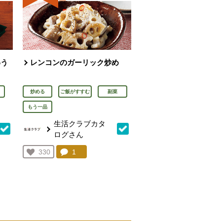
わう
レンコンのガーリック炒め
炒める
ご飯がすすむ
副菜
もう一品
生活クラブカタ
ログさん
を見る。
コメント：
1
件。コメントを見る。
お気に入り登録：
330
人が登録