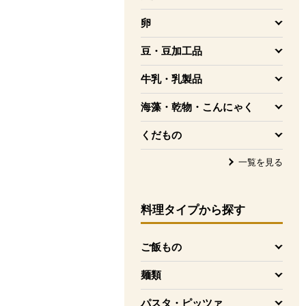
を開く
卵
を開く
豆・豆加工品
を開く
牛乳・乳製品
を開く
海藻・乾物・こんにゃく
を開く
くだもの
を開く
一覧を見る
料理タイプ
から探す
ご飯もの
を開く
麺類
を開く
パスタ・ピッツァ