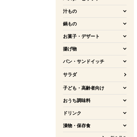
を開く
汁もの
を開く
鍋もの
を開く
お菓子・デザート
を開く
揚げ物
を開く
パン・サンドイッチ
を開く
サラダ
子ども・高齢者向け
を開く
おうち調味料
を開く
ドリンク
を開く
漬物・保存食
を開く