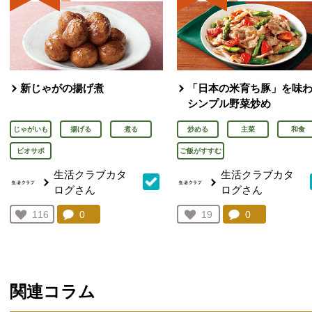
新じゃがの揚げ煮
「日本の米育ち豚」を味
シンプル野菜炒め
じゃがいも
揚げる
煮る
炒める
主菜
和食
ビオサポ
ご飯がすすむ
生活クラブカタ
生活クラブカタ
ログさん
ログさん
コメント：
0
件。コメントを見る。
コメント：
0
件。コメント
お気に入り登録：
116
お気に入り登録：
19
人が登録
人が登録
関連コラム