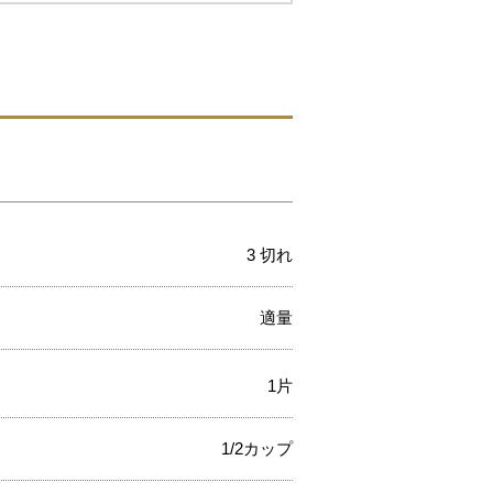
3 切れ
適量
1片
1/2カップ