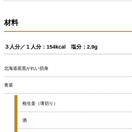
材料
３人分／１人分：154kcal 塩分：2.9g
北海道産黒がれい切身
青菜
★
根生姜（薄切り）
★
酒