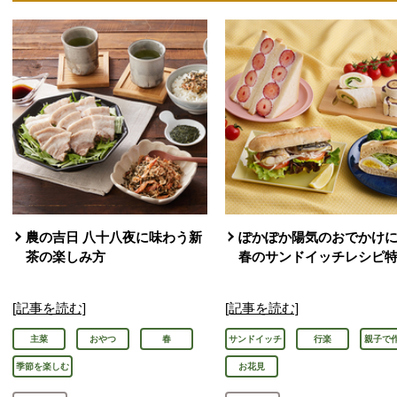
農の吉日 八十八夜に味わう新
ぽかぽか陽気のおでかけに
茶の楽しみ方
春のサンドイッチレシピ
[記事を読む]
[記事を読む]
主菜
おやつ
春
サンドイッチ
行楽
親子で
季節を楽しむ
お花見