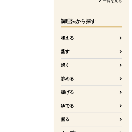
一覧を見る
調理法
から探す
和える
蒸す
焼く
炒める
揚げる
ゆでる
煮る