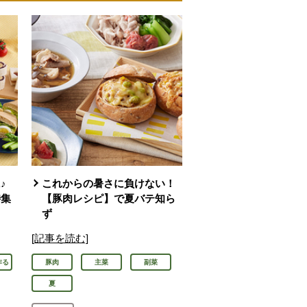
♪
これからの暑さに負けない！
特集
【豚肉レシピ】で夏バテ知ら
ず
[記事を読む]
作る
豚肉
主菜
副菜
夏