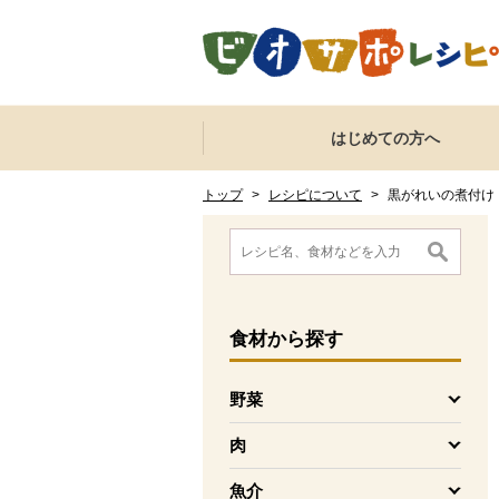
本文へジャンプする。
ページの先頭です。
ここからサイト内共通メニューです。
サイト内共通メニューをスキップする
はじめての方へ
サイト内共通メニューここまで。
ここから現在位置です。
現在位置ここまで
トップ
>
レシピについて
>
黒がれいの煮付け
ここから消費材検索メニューです。
消費材検索メニューここまで。
ここから本文です。
食材
から探す
野菜
を開く
肉
を開く
魚介