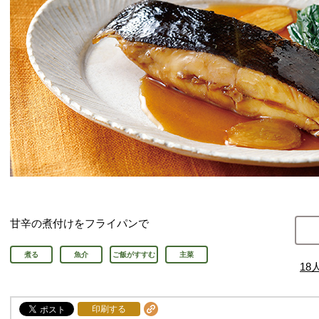
甘辛の煮付けをフライパンで
煮る
魚介
ご飯がすすむ
主菜
18
印刷する