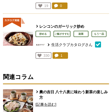
コメント：
0
件。コメントを見る。
お気に入り登録：
19
人が登録
レンコンのガーリック炒め
炒める
ご飯がすすむ
副菜
もう一品
生活クラブカタログさん
コメント：
1
件。コメントを見る。
お気に入り登録：
330
人が登録
関連コラム
農の吉日 八十八夜に味わう新茶の楽しみ
方
[記事を読む]