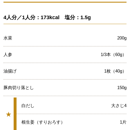
4人分／1人分：173kcal 塩分：1.5g
水菜
200g
人参
1/3本（60g）
油揚げ
1枚（40g）
豚肉切り落とし
150g
★
白だし
大さじ4
★
グループ
★
根生姜（すりおろす）
1片