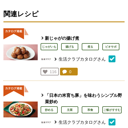
関連レシピ
新じゃがの揚げ煮
じゃがいも
揚げる
煮る
ビオサポ
生活クラブカタログさん
コメント：
0
件。コメントを見る。
お気に入り登録：
116
人が登録
「日本の米育ち豚」を味わうシンプル野
菜炒め
炒める
主菜
和食
ご飯がすすむ
生活クラブカタログさん