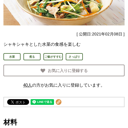
[ 公開日:
2021年02月08日
]
シャキシャキとした水菜の食感を楽しむ
水菜
煮る
ご飯がすすむ
さっぱり
お気に入りに登録する
40
人
の方がお気に入りに登録しています。
材料