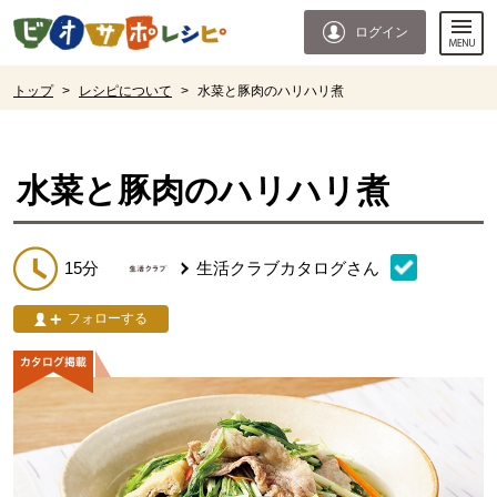
本文へジャンプする。
ページの先頭です。
ログイン
ここからサイト内共通メニューです。
サイト内共通メニューをスキップする
サイト内共通メニューここまで。
ここから現在位置です。
トップ
>
レシピについて
>
水菜と豚肉のハリハリ煮
現在位置ここまで
水菜と豚肉のハリハリ煮
15分
生活クラブカタログ
さん
フォローする