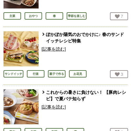
お気
7
人
主菜
おやつ
春
季節を楽しむ
ぽかぽか陽気のおでかけに♪ 春のサンド
イッチレシピ特集
[記事を読む]
お気
3
人
サンドイッチ
行楽
親子で作る
お花見
これからの暑さに負けない！ 【豚肉レシ
ピ】で夏バテ知らず
[記事を読む]