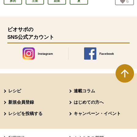
お気
6
人
豚肉
主菜
副菜
夏
ビオサポの
SNS公式アカウント
Instagram
Facebook
別のウィンドウで開きます。
別のウィンドウで開きます
本文ここまで。
ここから共通フッターメニューです。
レシピ
連載コラム
新規会員登録
はじめての方へ
レシピを投稿する
キャンペーン・イベント