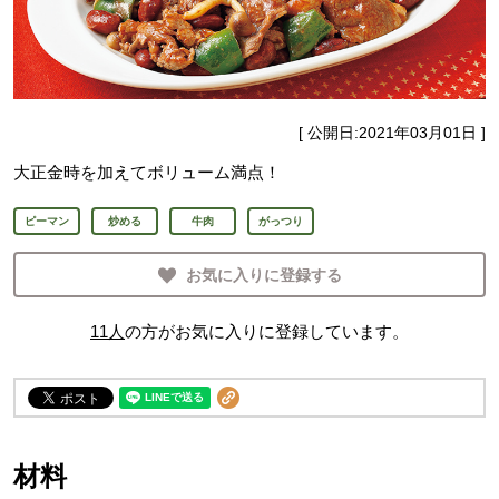
[ 公開日:
2021年03月01日
]
大正金時を加えてボリューム満点！
ピーマン
炒める
牛肉
がっつり
お気に入りに登録する
11
人
の方がお気に入りに登録しています。
材料