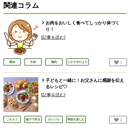
関連コラム
お肉をおいしく食べてしっかり体づく
り！
[記事を読む]
お気
3
人
豚肉
牛肉
鶏肉
ビオサポだより
子どもと一緒に！お父さんに感謝を伝え
るレシピ♡
[記事を読む]
お気
0
人
ごちそう
親子で作る
がっつり
季節を楽しむ