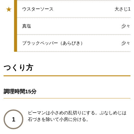
★
★
ウスターソース
大さじ1
グループ
★
真塩
少々
★
ブラックペッパー（あらびき）
少々
つくり方
調理時間
15分
ピーマンは小さめの乱切りにする。ぶなしめじは
1
石づきを除いて小房に分ける。