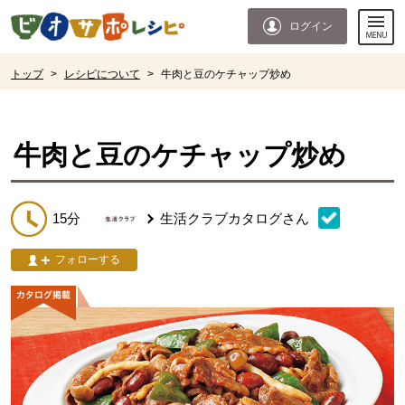
本文へジャンプする。
ページの先頭です。
ログイン
ここからサイト内共通メニューです。
サイト内共通メニューをスキップする
サイト内共通メニューここまで。
ここから現在位置です。
トップ
>
レシピについて
>
牛肉と豆のケチャップ炒め
現在位置ここまで
牛肉と豆のケチャップ炒め
15分
生活クラブカタログ
さん
フォローする