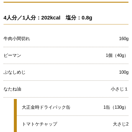
4人分／1人分：202kcal 塩分：0.8g
牛肉小間切れ
160g
ピーマン
1個（40g）
ぶなしめじ
100g
なたね油
小さじ１
★
大正金時ドライパック缶
1缶（130g）
★
トマトケチャップ
大さじ2