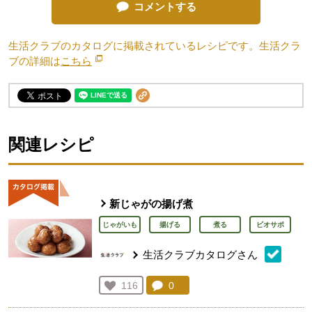
コメントする
生活クラブのカタログに掲載されているレシピです。生活クラ
ブの詳細は
こちら
別のウィンドウで開きます。
関連レシピ
新じゃがの揚げ煮
じゃがいも
揚げる
煮る
ビオサポ
生活クラブカタログさん
コメント：
0
件。コメントを見る。
お気に入り登録：
116
人が登録