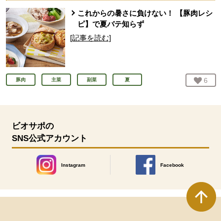
これからの暑さに負けない！ 【豚肉レシ
ピ】で夏バテ知らず
[記事を読む]
お気
6
人
豚肉
主菜
副菜
夏
ビオサポの
SNS公式アカウント
Instagram
Facebook
別のウィンドウで開きます。
別のウィンドウで開きます
本文ここまで。
ここから共通フッターメニューです。