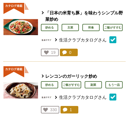
「日本の米育ち豚」を味わうシンプル野
菜炒め
炒める
主菜
和食
ご飯がすすむ
生活クラブカタログさん
コメント：
0
件。コメントを見る。
お気に入り登録：
19
人が登録
レンコンのガーリック炒め
炒める
ご飯がすすむ
副菜
もう一品
生活クラブカタログさん
コメント：
1
件。コメントを見る。
お気に入り登録：
330
人が登録