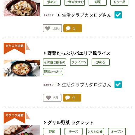
炒める
ご飯がすすむ
副菜
もう一品
生活クラブカタログさん
コメント：
1
件。コメントを見る。
お気に入り登録：
330
人が登録
野菜たっぷりパエリア風ライス
その他ご飯もの
フライパン
炒める
野菜たっぷり
生活クラブカタログさん
コメント：
0
件。コメントを見る。
お気に入り登録：
59
人が登録
グリル野菜 ラクレット
野菜
チーズ
とりわけ食
オーブン