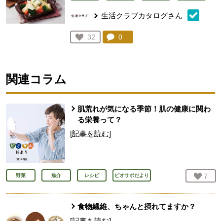
生活クラブカタログさん
コメント：
0
件。コメントを見る。
お気に入り登録：
32
人が登録
関連コラム
肌荒れが気になる季節！肌の健康に関わ
る栄養って？
[記事を読む]
お気
7
人
野菜
魚介
レシピ
ビオサポだより
食物繊維、ちゃんと摂れてますか？
[記事を読む]