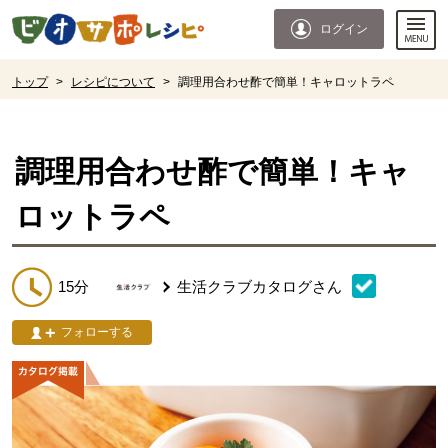
本文へジャンプする。
ページの先頭です。
ログイン
ここからサイト内共通メニューです。
サイト内共通メニューをスキップする
サイト内共通メニューここまで。
ここから現在位置です。
トップ
>
レシピについて
>
調理用合わせ酢で簡単！キャロットラペ
現在位置ここまで
調理用合わせ酢で簡単！キャ
ロットラペ
15分
生活クラブカタログ
さん
フォローする