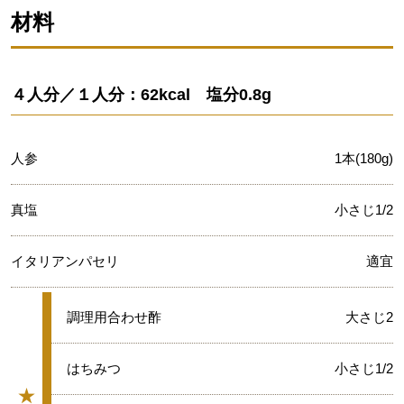
材料
４人分／１人分：62kcal 塩分0.8g
人参
1本(180g)
真塩
小さじ1/2
イタリアンパセリ
適宜
★
調理用合わせ酢
大さじ2
★
はちみつ
小さじ1/2
★