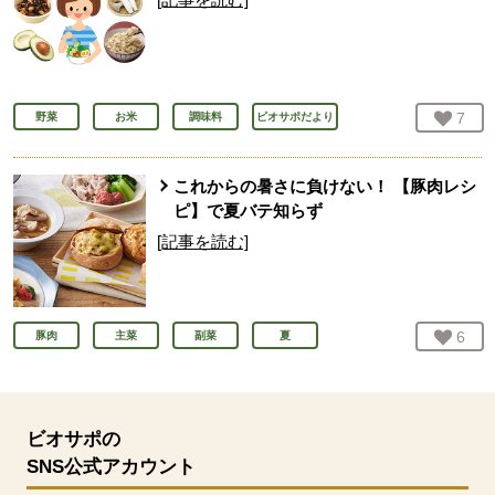
お気
7
人
野菜
お米
調味料
ビオサポだより
これからの暑さに負けない！ 【豚肉レシ
ピ】で夏バテ知らず
[記事を読む]
お気
6
人
豚肉
主菜
副菜
夏
ビオサポの
SNS公式アカウント