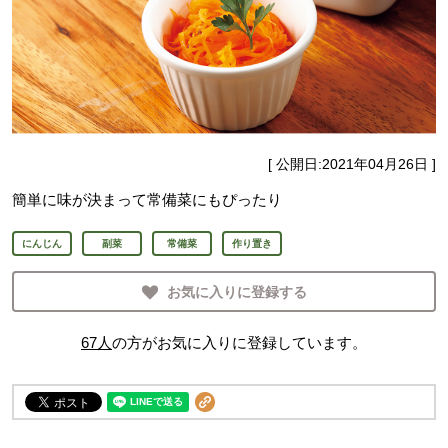
[ 公開日:
2021年04月26日
]
簡単に味が決まって常備菜にもぴったり
にんじん
副菜
常備菜
作り置き
お気に入りに登録する
67
人
の方がお気に入りに登録しています。