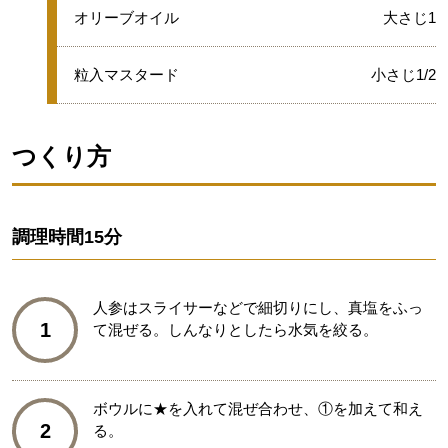
グループ
★
オリーブオイル
大さじ1
★
粒入マスタード
小さじ1/2
つくり方
調理時間
15分
人参はスライサーなどで細切りにし、真塩をふっ
1
て混ぜる。しんなりとしたら水気を絞る。
ボウルに★を入れて混ぜ合わせ、①を加えて和え
2
る。