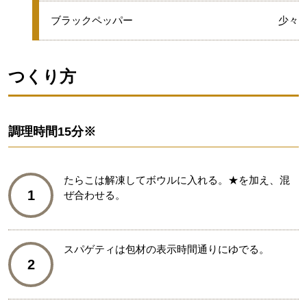
★
ブラックペッパー
少々
つくり方
調理時間
15分※
たらこは解凍してボウルに入れる。★を加え、混
1
ぜ合わせる。
スパゲティは包材の表示時間通りにゆでる。
2