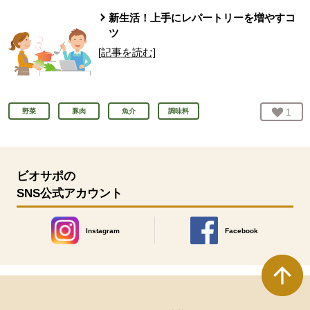
新生活！上手にレパートリーを増やすコ
ツ
[記事を読む]
お気
1
人
野菜
豚肉
魚介
調味料
ビオサポの
SNS公式アカウント
Instagram
Facebook
別のウィンドウで開きます。
別のウィンドウで開きます
本文ここまで。
ここから共通フッターメニューです。