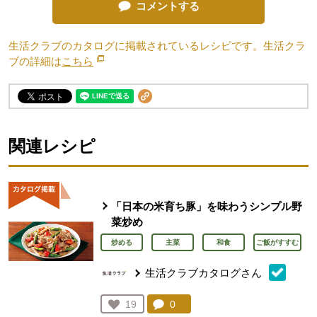
コメントする
生活クラブのカタログに掲載されているレシピです。生活クラ
ブの詳細は
こちら
別のウィンドウで開きます。
関連レシピ
「日本の米育ち豚」を味わうシンプル野
菜炒め
炒める
主菜
和食
ご飯がすすむ
生活クラブカタログさん
コメント：
0
件。コメントを見る。
お気に入り登録：
19
人が登録