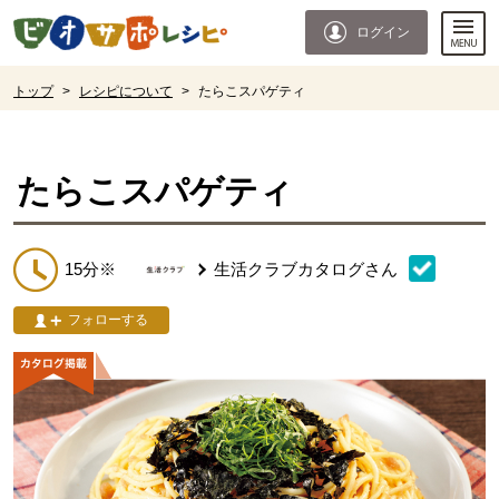
本文へジャンプする。
ページの先頭です。
ログイン
ここからサイト内共通メニューです。
サイト内共通メニューをスキップする
サイト内共通メニューここまで。
ここから現在位置です。
トップ
>
レシピについて
>
たらこスパゲティ
現在位置ここまで
たらこスパゲティ
15分※
生活クラブカタログ
さん
フォローする