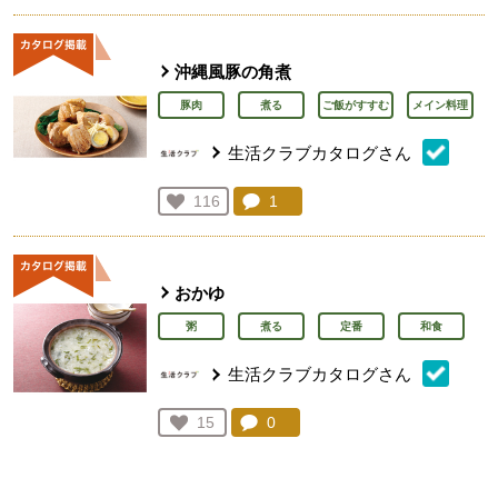
沖縄風豚の角煮
豚肉
煮る
ご飯がすすむ
メイン料理
生活クラブカタログさん
コメント：
1
件。コメントを見る。
お気に入り登録：
116
人が登録
おかゆ
粥
煮る
定番
和食
生活クラブカタログさん
コメント：
0
件。コメントを見る。
お気に入り登録：
15
人が登録