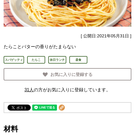
[ 公開日:
2021年05月31日
]
たらことバターの香りがたまらない
スパゲッティ
たらこ
休日ランチ
昼食
お気に入りに登録する
31
人
の方がお気に入りに登録しています。
材料