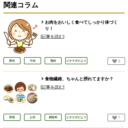
関連コラム
お肉をおいしく食べてしっかり体づく
り！
[記事を読む]
お気
3
人
豚肉
牛肉
鶏肉
ビオサポだより
食物繊維、ちゃんと摂れてますか？
[記事を読む]
お気
7
人
野菜
お米
調味料
ビオサポだより