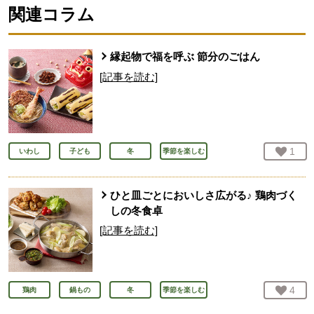
関連コラム
縁起物で福を呼ぶ 節分のごはん
[記事を読む]
お気
1
人
いわし
子ども
冬
季節を楽しむ
ひと皿ごとにおいしさ広がる♪ 鶏肉づく
しの冬食卓
[記事を読む]
お気
4
人
鶏肉
鍋もの
冬
季節を楽しむ