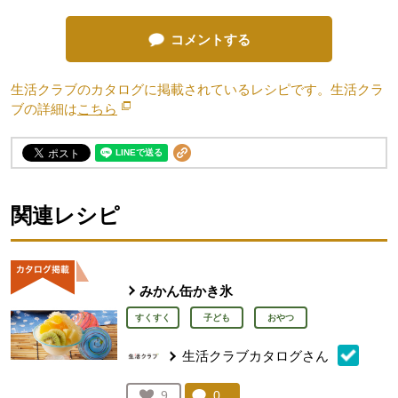
コメントする
生活クラブのカタログに掲載されているレシピです。生活クラ
ブの詳細は
こちら
別のウィンドウで開きます。
関連レシピ
みかん缶かき氷
すくすく
子ども
おやつ
生活クラブカタログさん
コメント：
0
件。コメントを見る。
お気に入り登録：
9