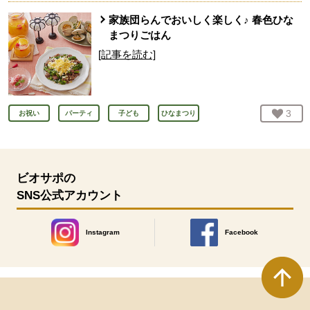
家族団らんでおいしく楽しく♪ 春色ひな
まつりごはん
[記事を読む]
お気
3
人
お祝い
パーティ
子ども
ひなまつり
ビオサポの
SNS公式アカウント
Instagram
Facebook
別のウィンドウで開きます。
別のウィンドウで開きます
本文ここまで。
ここから共通フッターメニューです。