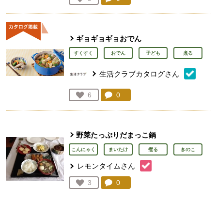
人が登録
ギョギョギョおでん
すくすく
おでん
子ども
煮る
生活クラブカタログさん
コメント：
0
件。コメントを見る。
お気に入り登録：
6
人が登録
野菜たっぷりだまっこ鍋
こんにゃく
まいたけ
煮る
きのこ
レモンタイムさん
コメント：
0
件。コメントを見る。
お気に入り登録：
3
人が登録