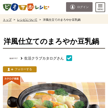
本文へジャンプする。
ページの先頭です。
ログイン
ここからサイト内共通メニューです。
サイト内共通メニューをスキップする
サイト内共通メニューここまで。
ここから現在位置です。
トップ
>
レシピについて
>
洋風仕立てのまろやか豆乳鍋
現在位置ここまで
洋風仕立てのまろやか豆乳鍋
生活クラブカタログ
さん
フォローする