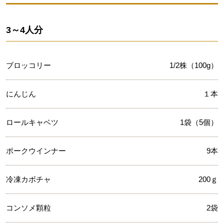
3～4人分
ブロッコリー
1/2株（100g）
にんじん
１本
ロールキャベツ
1袋（5個）
ポークウインナー
9本
冷凍カボチャ
200ｇ
コンソメ顆粒
2袋