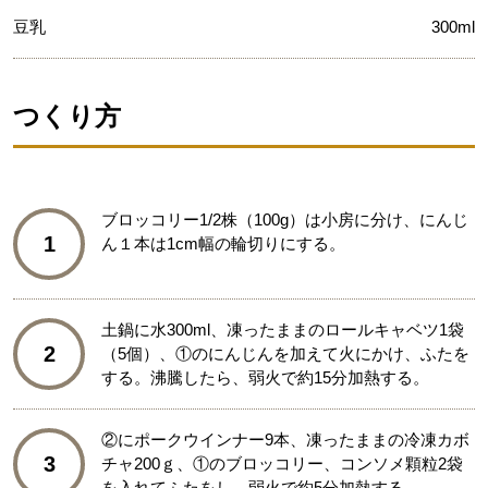
豆乳
300ml
つくり方
ブロッコリー1/2株（100g）は小房に分け、にんじ
1
ん１本は1cm幅の輪切りにする。
土鍋に水300ml、凍ったままのロールキャベツ1袋
2
（5個）、①のにんじんを加えて火にかけ、ふたを
する。沸騰したら、弱火で約15分加熱する。
②にポークウインナー9本、凍ったままの冷凍カボ
3
チャ200ｇ、①のブロッコリー、コンソメ顆粒2袋
を入れてふたをし、弱火で約5分加熱する。