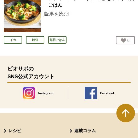
ごはん
[記事を読む]
お気
6
人
イカ
時短
毎日ごはん
ビオサポの
SNS公式アカウント
Instagram
Facebook
別のウィンドウで開きます。
別のウィンドウで開きます
本文ここまで。
ここから共通フッターメニューです。
レシピ
連載コラム