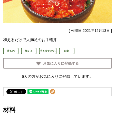
[ 公開日:
2021年12月13日
]
和えるだけで大満足のお手軽丼
丼もの
和える
火を使わない
時短
お気に入りに登録する
6
人
の方がお気に入りに登録しています。
材料