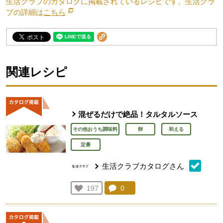
生活クラブのカタログに掲載されているレシピです。生活クラ
ブの詳細は
こちら
別のウィンドウで開きます。
関連レシピ
混ぜるだけで絶品！タルタルソース
その他おうち調味料
卵
和える
定番
生活クラブカタログさん
コメント：
0
件。コメントを見る。
お気に入り登録：
197
人が登録