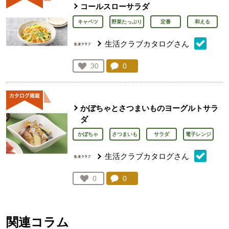
コールスローサラダ
キャベツ
野菜たっぷり
定番
和える
生活クラブカタログさん
コメント：
0
件。コメントを見る。
お気に入り登録：
30
人が登録
かぼちゃとさつまいものヨーグルトサラ
ダ
かぼちゃ
さつまいも
サラダ
電子レンジ
生活クラブカタログさん
コメント：
0
件。コメントを見る。
お気に入り登録：
0
人が登録
関連コラム