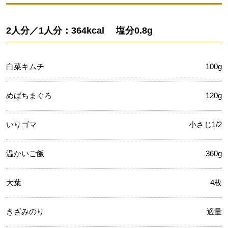
2人分／1人分：364kcal 塩分0.8g
白菜キムチ
100g
めばちまぐろ
120g
いりゴマ
小さじ1/2
温かいご飯
360g
大葉
4枚
きざみのり
適量