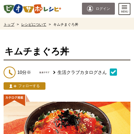
本文へジャンプする。
ページの先頭です。
ログイン
ここからサイト内共通メニューです。
サイト内共通メニューをスキップする
サイト内共通メニューここまで。
ここから現在位置です。
トップ
>
レシピについて
>
キムチまぐろ丼
現在位置ここまで
キムチまぐろ丼
10分※
生活クラブカタログ
さん
フォローする