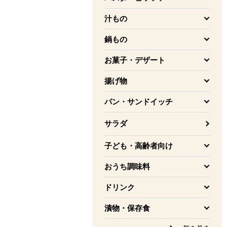
を開く
汁もの
を開く
鍋もの
を開く
お菓子・デザート
を開く
揚げ物
を開く
パン・サンドイッチ
を開く
サラダ
子ども・高齢者向け
を開く
おうち調味料
を開く
ドリンク
を開く
漬物・保存食
を開く