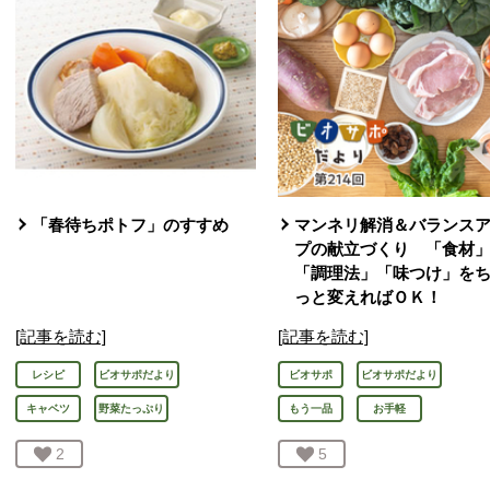
「春待ちポトフ」のすすめ
マンネリ解消＆バランス
プの献立づくり 「食材
「調理法」「味つけ」を
っと変えればＯＫ！
[記事を読む]
[記事を読む]
レシピ
ビオサポだより
ビオサポ
ビオサポだより
キャベツ
野菜たっぷり
もう一品
お手軽
お気に入り登録：
2
人が登録
お気に入り登録：
5
人が登録