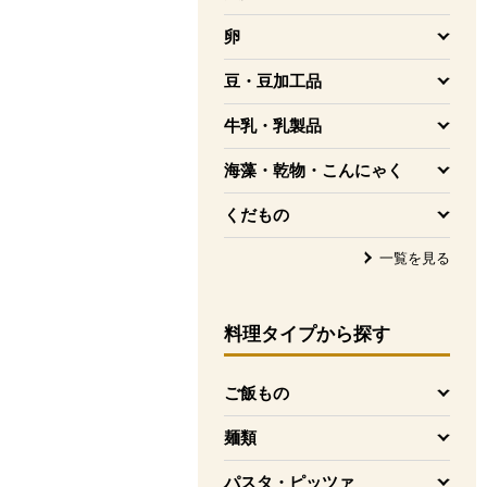
を開く
卵
を開く
豆・豆加工品
を開く
牛乳・乳製品
を開く
海藻・乾物・こんにゃく
を開く
くだもの
を開く
一覧を見る
料理タイプ
から探す
ご飯もの
を開く
麺類
を開く
パスタ・ピッツァ