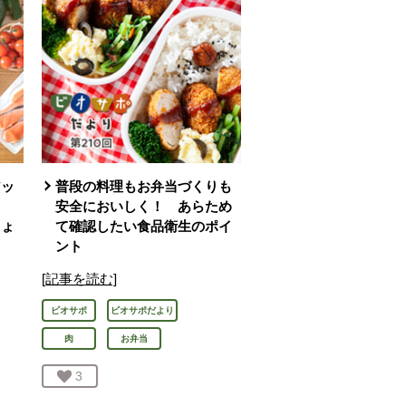
アッ
普段の料理もお弁当づくりも
」
安全においしく！ あらため
ちょ
て確認したい食品衛生のポイ
ント
[記事を読む]
ビオサポ
ビオサポだより
肉
お弁当
お気に入り登録：
3
人が登録