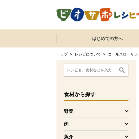
本文へジャンプする。
ページの先頭です。
ここからサイト内共通メニューです。
サイト内共通メニューをスキップする
はじめての方へ
サイト内共通メニューここまで。
ここから現在位置です。
現在位置ここまで
トップ
>
レシピについて
>
コールスローサラ
ここから消費材検索メニューです。
消費材検索メニューここまで。
ここから本文です。
食材
から探す
野菜
を開く
肉
を開く
魚介