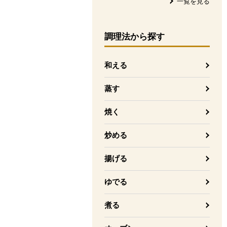
一覧を見る
調理法
から探す
和える
蒸す
焼く
炒める
揚げる
ゆでる
煮る