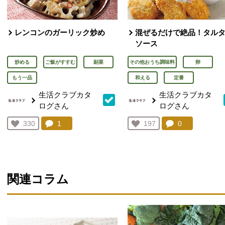
レンコンのガーリック炒め
混ぜるだけで絶品！タル
ソース
炒める
ご飯がすすむ
副菜
その他おうち調味料
卵
もう一品
和える
定番
生活クラブカタ
生活クラブカタ
ログさん
ログさん
コメント：
1
件。コメントを見る。
コメント：
0
件。コメント
お気に入り登録：
330
お気に入り登録：
197
人が登録
人が登録
関連コラム