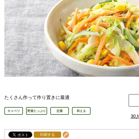
たくさん作って作り置きに最適
キャベツ
野菜たっぷり
定番
和える
30
印刷する