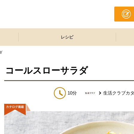
レシピ
ダ
コールスローサラダ
10分
生活クラブカ