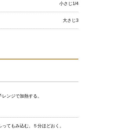
小さじ1/4
大さじ3
子レンジで加熱する。
ふってもみ込む。５分ほどおく。