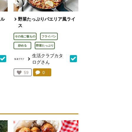
タル
野菜たっぷりパエリア風ライ
ス
その他ご飯もの
フライパン
炒める
野菜たっぷり
生活クラブカタ
ログさん
を見る。
コメント：
0
件。コメントを見る。
お気に入り登録：
59
人が登録