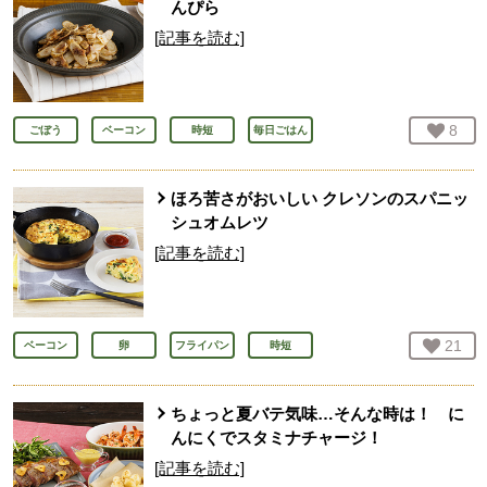
んぴら
[記事を読む]
お気
8
人
ごぼう
ベーコン
時短
毎日ごはん
ほろ苦さがおいしい クレソンのスパニッ
シュオムレツ
[記事を読む]
お気
21
人
ベーコン
卵
フライパン
時短
ちょっと夏バテ気味…そんな時は！ に
んにくでスタミナチャージ！
[記事を読む]