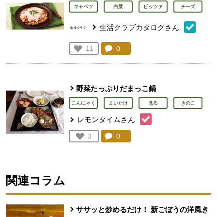
キャベツ
白菜
ピッツァ
チーズ
生活クラブカタログさん
コメント：
0
件。コメントを見る。
お気に入り登録：
11
人が登録
野菜たっぷりだまっこ鍋
こんにゃく
まいたけ
煮る
きのこ
レモンタイムさん
コメント：
0
件。コメントを見る。
お気に入り登録：
3
人が登録
関連コラム
ササッと炒めるだけ！ 新ごぼうの洋風き