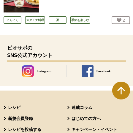
お気
2
人
にんにく
スタミナ料理
夏
季節を楽しむ
ビオサポの
SNS公式アカウント
Instagram
Facebook
別のウィンドウで開きます。
別のウィンドウで開きます
本文ここまで。
ここから共通フッターメニューです。
レシピ
連載コラム
新規会員登録
はじめての方へ
レシピを投稿する
キャンペーン・イベント