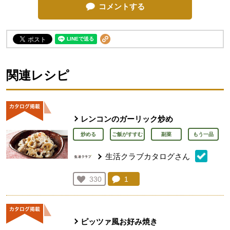
コメントする
関連レシピ
レンコンのガーリック炒め
炒める
ご飯がすすむ
副菜
もう一品
生活クラブカタログさん
コメント：
1
件。コメントを見る。
お気に入り登録：
330
人が登録
ピッツァ風お好み焼き