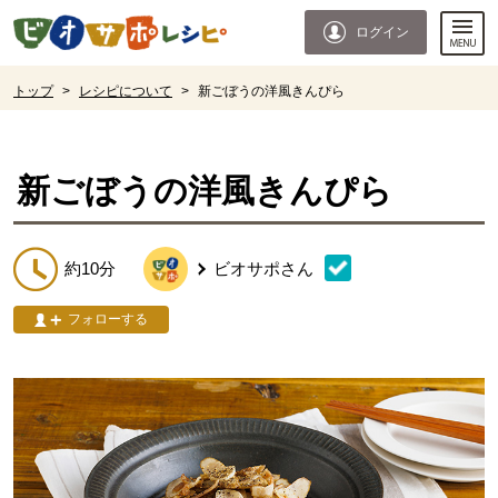
本文へジャンプする。
ページの先頭です。
ログイン
ここからサイト内共通メニューです。
サイト内共通メニューをスキップする
サイト内共通メニューここまで。
ここから現在位置です。
トップ
>
レシピについて
>
新ごぼうの洋風きんぴら
現在位置ここまで
新ごぼうの洋風きんぴら
約10分
ビオサポ
さん
フォローする