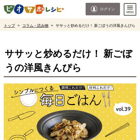
本文へジャンプする。
ページの先頭です。
ログイン
ここからサイト内共通メニューです。
サイト内共通メニューをスキップする
サイト内共通メニューここまで。
ここから現在位置です。
トップ
>
コラム・読み物
>
ササッと炒めるだけ！ 新ごぼうの洋風きんぴら
現在位置ここまで
ササッと炒めるだけ！ 新ごぼ
うの洋風きんぴら