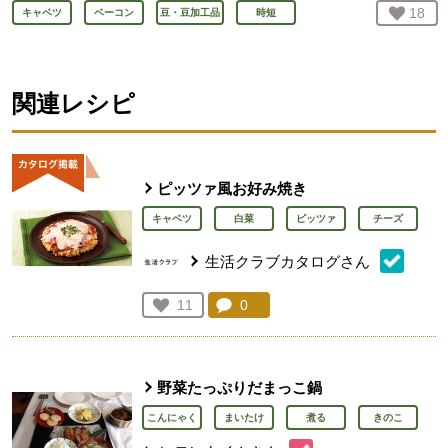
お気
18
人
キャベツ
ベーコン
豆・豆加工品
時短
関連レシピ
ピッツァ風お好み焼き
キャベツ
白菜
ピッツァ
チーズ
生活クラブカタログさん
コメント：
0
件。コメントを見る。
お気に入り登録：
11
人が登録
野菜たっぷりだまっこ鍋
こんにゃく
まいたけ
煮る
きのこ