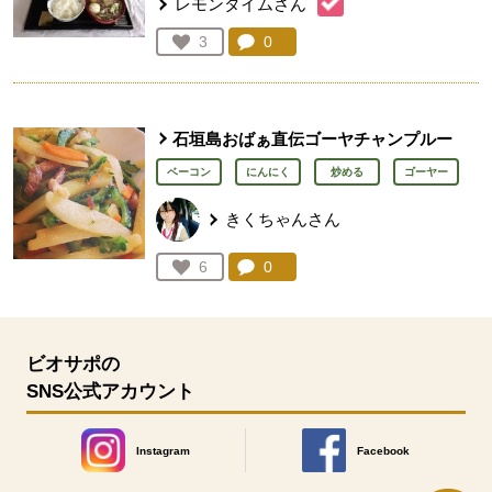
レモンタイムさん
コメント：
0
件。コメントを見る。
お気に入り登録：
3
人が登録
石垣島おばぁ直伝ゴーヤチャンプルー
ベーコン
にんにく
炒める
ゴーヤー
きくちゃんさん
コメント：
0
件。コメントを見る。
お気に入り登録：
6
人が登録
ビオサポの
SNS公式アカウント
Instagram
Facebook
別のウィンドウで開きます。
別のウィンドウで開きます