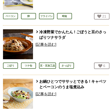
お気
21
人
ベーコン
卵
フライパン
時短
冷凍野菜でかんたん ! ごぼうと豆のさっ
ぱりツナサラダ
[記事を読む]
お気
6
人
ごぼう
ツナ缶
豆・豆加工品
さっぱり
お鍋ひとつでササッとできる ! キャベツ
とベーコンのうま塩煮込み
[記事を読む]