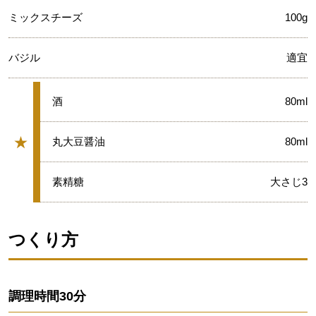
ミックスチーズ
100g
バジル
適宜
★
酒
80ml
★
★
丸大豆醤油
80ml
グループ
★
素精糖
大さじ3
つくり方
調理時間
30分