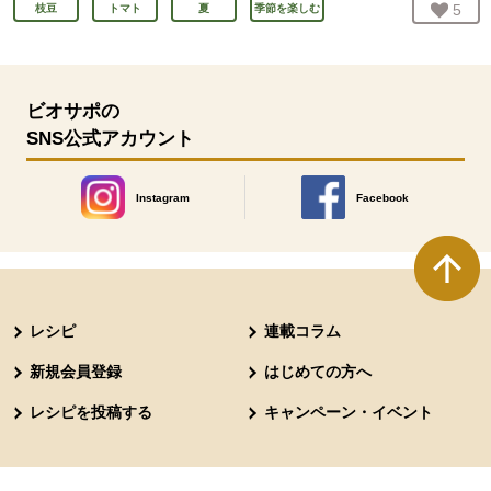
お気
5
人
枝豆
トマト
夏
季節を楽しむ
ビオサポの
SNS公式アカウント
Instagram
Facebook
別のウィンドウで開きます。
別のウィンドウで開きます
本文ここまで。
ここから共通フッターメニューです。
レシピ
連載コラム
新規会員登録
はじめての方へ
レシピを投稿する
キャンペーン・イベント