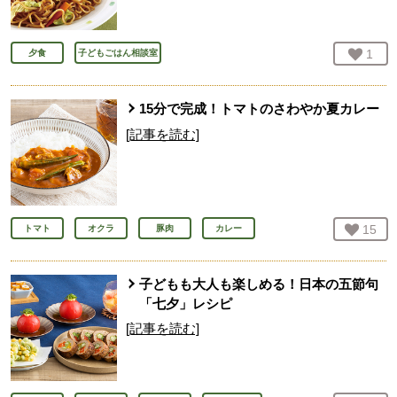
お気
1
人
夕食
子どもごはん相談室
15分で完成！トマトのさわやか夏カレー
[記事を読む]
お気
15
人
トマト
オクラ
豚肉
カレー
子どもも大人も楽しめる！日本の五節句
「七夕」レシピ
[記事を読む]