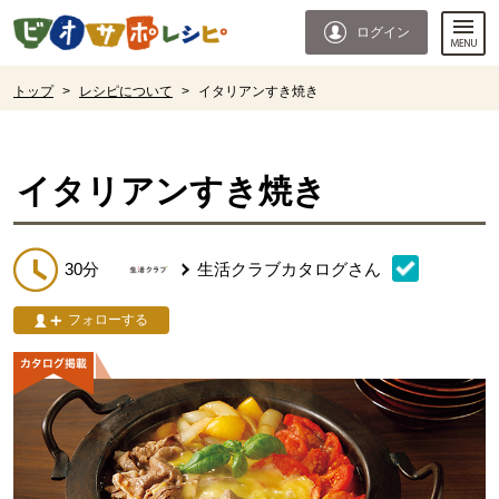
本文へジャンプする。
ページの先頭です。
ログイン
ここからサイト内共通メニューです。
サイト内共通メニューをスキップする
サイト内共通メニューここまで。
ここから現在位置です。
トップ
>
レシピについて
>
イタリアンすき焼き
現在位置ここまで
イタリアンすき焼き
30分
生活クラブカタログ
さん
フォローする