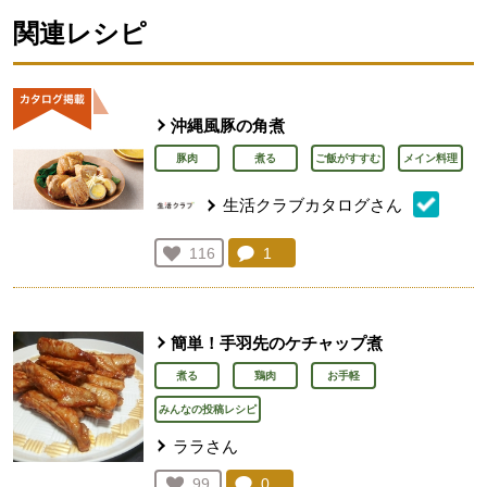
関連レシピ
沖縄風豚の角煮
豚肉
煮る
ご飯がすすむ
メイン料理
生活クラブカタログさん
コメント：
1
件。コメントを見る。
お気に入り登録：
116
人が登録
簡単！手羽先のケチャップ煮
煮る
鶏肉
お手軽
みんなの投稿レシピ
ララさん
コメント：
0
件。コメントを見る。
お気に入り登録：
99