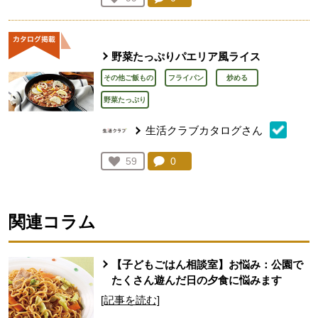
人が登録
野菜たっぷりパエリア風ライス
その他ご飯もの
フライパン
炒める
野菜たっぷり
生活クラブカタログさん
コメント：
0
件。コメントを見る。
お気に入り登録：
59
人が登録
関連コラム
【子どもごはん相談室】お悩み：公園で
たくさん遊んだ日の夕食に悩みます
[記事を読む]