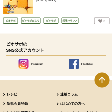
お気
3
人
ビオサポ
ビオサポだより
ビオサポ
栄養バランス
ビオサポの
SNS公式アカウント
Instagram
Facebook
別のウィンドウで開きます。
別のウィンドウで開きます
本文ここまで。
ここから共通フッターメニューです。
レシピ
連載コラム
新規会員登録
はじめての方へ