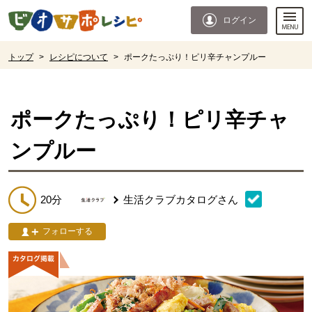
本文へジャンプする。
ページの先頭です。
ログイン
ここからサイト内共通メニューです。
サイト内共通メニューをスキップする
サイト内共通メニューここまで。
ここから現在位置です。
トップ
>
レシピについて
>
ポークたっぷり！ピリ辛チャンプルー
現在位置ここまで
ポークたっぷり！ピリ辛チャ
ンプルー
20分
生活クラブカタログ
さん
フォローする