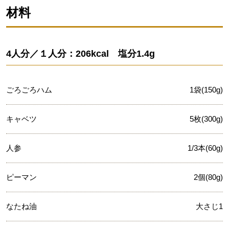
材料
4人分／１人分：206kcal 塩分1.4g
ごろごろハム
1袋(150g)
キャベツ
5枚(300g)
人参
1/3本(60g)
ピーマン
2個(80g)
なたね油
大さじ1