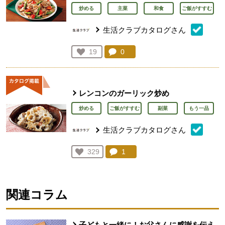
炒める
主菜
和食
ご飯がすすむ
生活クラブカタログさん
コメント：
0
件。コメントを見る。
お気に入り登録：
19
人が登録
レンコンのガーリック炒め
炒める
ご飯がすすむ
副菜
もう一品
生活クラブカタログさん
コメント：
1
件。コメントを見る。
お気に入り登録：
329
人が登録
関連コラム
子どもと一緒に！お父さんに感謝を伝え