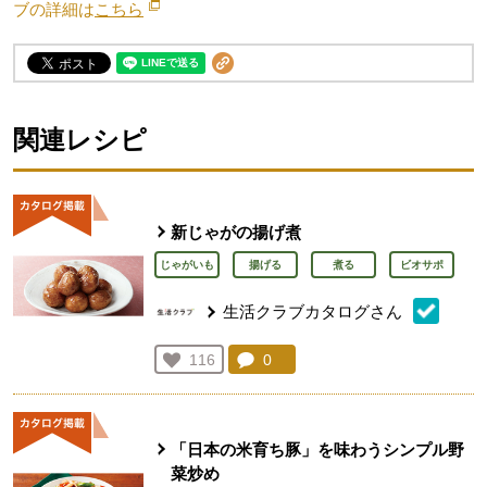
ブの詳細は
こちら
別のウィンドウで開きます。
関連レシピ
新じゃがの揚げ煮
じゃがいも
揚げる
煮る
ビオサポ
生活クラブカタログさん
コメント：
0
件。コメントを見る。
お気に入り登録：
116
人が登録
「日本の米育ち豚」を味わうシンプル野
菜炒め