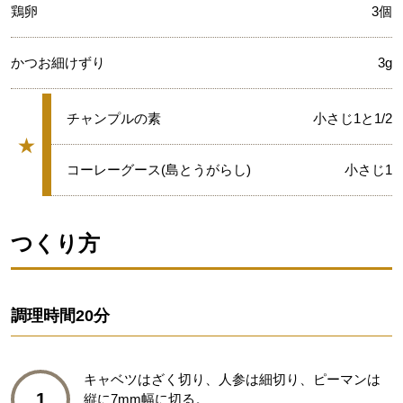
鶏卵
3個
かつお細けずり
3g
★
チャンプルの素
小さじ1と1/2
★
グループ
★
コーレーグース(島とうがらし)
小さじ1
つくり方
調理時間
20分
キャベツはざく切り、人参は細切り、ピーマンは
1
縦に7mm幅に切る。