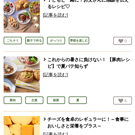
るレシピ♡
[記事を読む]
お気
0
人
ごちそう
親子で作る
がっつり
季節を楽しむ
これからの暑さに負けない！ 【豚肉レシ
ピ】で夏バテ知らず
[記事を読む]
お気
6
人
豚肉
主菜
副菜
夏
チーズを食卓のレギュラーに！～食事に
おいしさと栄養をプラス～
[記事を読む]