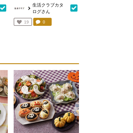
生活クラブカタ
ログさん
を見る。
コメント：
0
件。コメントを見る。
お気に入り登録：
19
人が登録