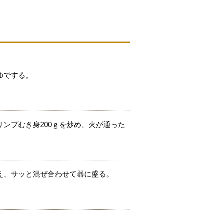
ゆでする。
ンプむき身200ｇを炒め、火が通った
え、サッと混ぜ合わせて器に盛る。