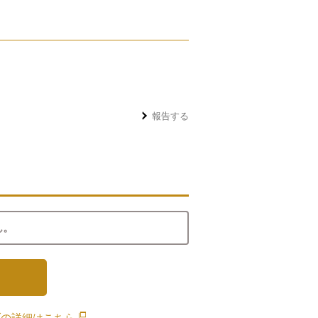
報告する
ん。
ブの詳細は
こちら
別のウィンドウで開きます。