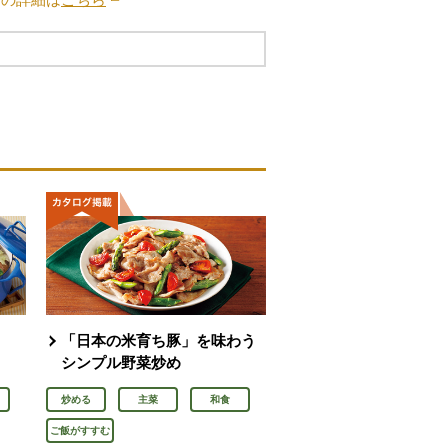
「日本の米育ち豚」を味わう
シンプル野菜炒め
炒める
主菜
和食
ご飯がすすむ