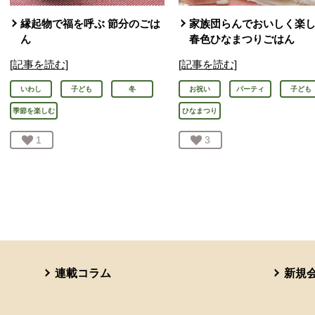
縁起物で福を呼ぶ 節分のごは
家族団らんでおいしく楽し
ん
春色ひなまつりごはん
[記事を読む]
[記事を読む]
いわし
子ども
冬
お祝い
パーティ
子ども
季節を楽しむ
ひなまつり
お気に入り登録：
1
人が登録
お気に入り登録：
3
人が登録
連載コラム
新規