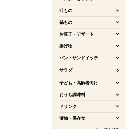
を開く
汁もの
を開く
鍋もの
を開く
お菓子・デザート
を開く
揚げ物
を開く
パン・サンドイッチ
を開く
サラダ
子ども・高齢者向け
を開く
おうち調味料
を開く
ドリンク
を開く
漬物・保存食
を開く