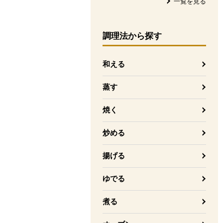
一覧を見る
調理法
から探す
和える
蒸す
焼く
炒める
揚げる
ゆでる
煮る