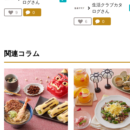
ログさん
生活クラブカタ
ログさん
コメント：
0
件。コメントを見る。
お気に入り登録：
9
人が登録
コメント：
0
件。コメント
お気に入り登録：
6
人が登録
関連コラム