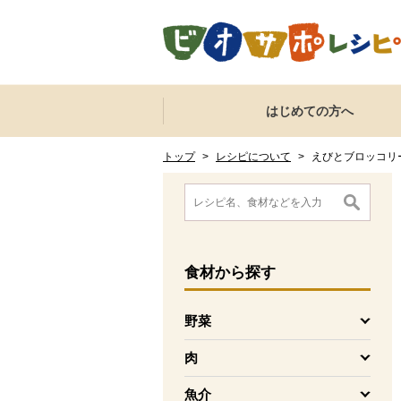
本文へジャンプする。
ページの先頭です。
ここからサイト内共通メニューです。
サイト内共通メニューをスキップする
はじめての方へ
サイト内共通メニューここまで。
ここから現在位置です。
現在位置ここまで
トップ
>
レシピについて
>
えびとブロッコリ
ここから消費材検索メニューです。
消費材検索メニューここまで。
ここから本文です。
食材
から探す
野菜
を開く
肉
を開く
魚介