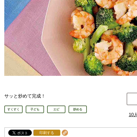
サッと炒めて完成！
すくすく
子ども
エビ
炒める
10
印刷する