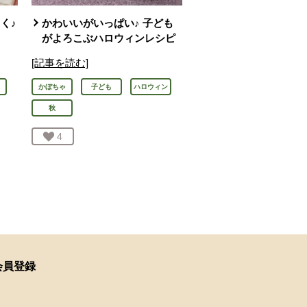
く♪
かわいいがいっぱい♪ 子ども
がよろこぶハロウィンレシピ
[記事を読む]
かぼちゃ
子ども
ハロウィン
秋
お気に入り登録：
4
人が登録
会員登録