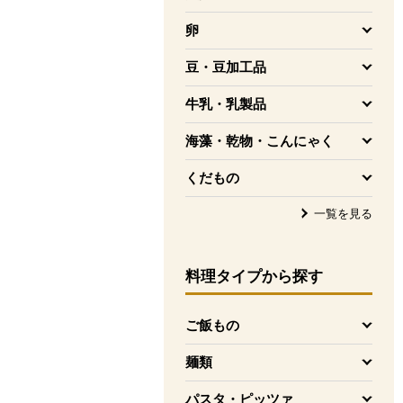
を開く
卵
を開く
豆・豆加工品
を開く
牛乳・乳製品
を開く
海藻・乾物・こんにゃく
を開く
くだもの
を開く
一覧を見る
料理タイプ
から探す
ご飯もの
を開く
麺類
を開く
パスタ・ピッツァ