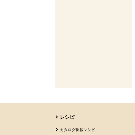
本文ここまで。
ここから共通フッターメニューです。
レシピ
カタログ掲載レシピ