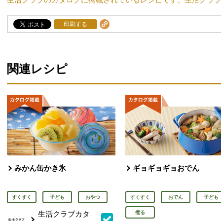
印刷する
関連レシピ
みかん缶かき氷
ギョギョギョおでん
すくすく
子ども
おやつ
すくすく
おでん
子ども
生活クラブカタ
煮る