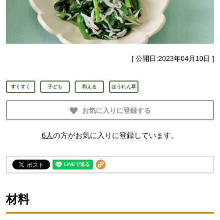
[ 公開日:
2023年04月10日
]
すくすく
子ども
和える
ほうれん草
お気に入りに登録する
6
人
の方がお気に入りに登録しています。
材料