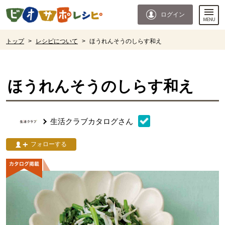
本文へジャンプする。
ページの先頭です。
ログイン
ここからサイト内共通メニューです。
サイト内共通メニューをスキップする
サイト内共通メニューここまで。
ここから現在位置です。
トップ
>
レシピについて
>
ほうれんそうのしらす和え
現在位置ここまで
ほうれんそうのしらす和え
生活クラブカタログ
さん
フォローする