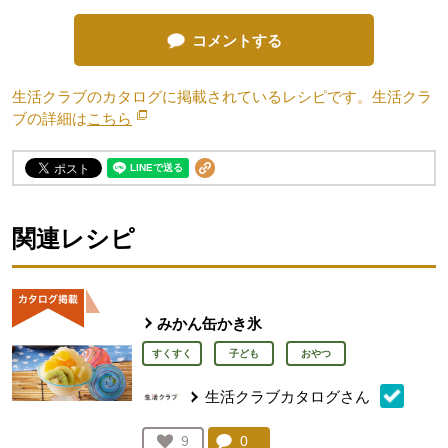
コメントする
生活クラブのカタログに掲載されているレシピです。生活クラ
ブの詳細は
こちら
別のウィンドウで開きます。
関連レシピ
みかん缶かき氷
すくすく
子ども
おやつ
生活クラブカタログさん
コメント：
0
件。コメントを見る。
お気に入り登録：
9