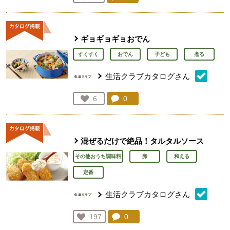
人が登録
ギョギョギョおでん
すくすく
おでん
子ども
煮る
生活クラブカタログさん
コメント：
0
件。コメントを見る。
お気に入り登録：
6
人が登録
混ぜるだけで絶品！タルタルソース
その他おうち調味料
卵
和える
定番
生活クラブカタログさん
コメント：
0
件。コメントを見る。
お気に入り登録：
197
人が登録