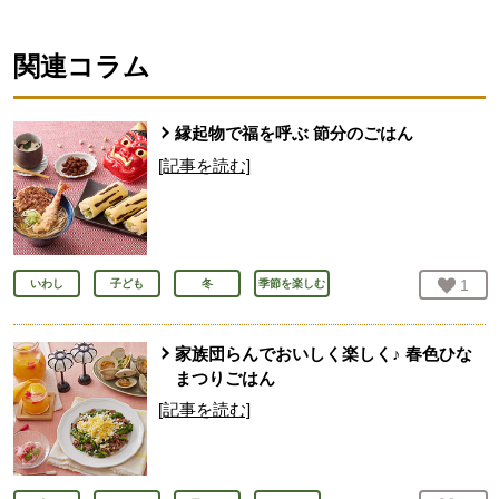
関連コラム
縁起物で福を呼ぶ 節分のごはん
[記事を読む]
お気
1
人
いわし
子ども
冬
季節を楽しむ
家族団らんでおいしく楽しく♪ 春色ひな
まつりごはん
[記事を読む]