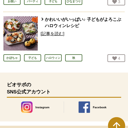
お気
3
人
お祝い
パーティ
子ども
ひなまつり
かわいいがいっぱい♪ 子どもがよろこぶ
ハロウィンレシピ
[記事を読む]
お気
4
人
かぼちゃ
子ども
ハロウィン
秋
ビオサポの
SNS公式アカウント
Instagram
Facebook
別のウィンドウで開きます。
別のウィンドウで開きます