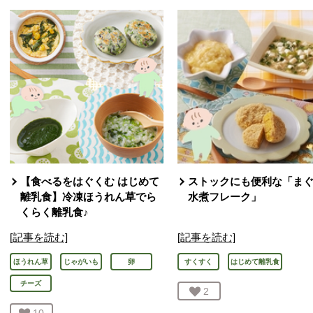
【食べるをはぐくむ はじめて
ストックにも便利な「ま
離乳食】冷凍ほうれん草でら
水煮フレーク」
くらく離乳食♪
[記事を読む]
[記事を読む]
ほうれん草
じゃがいも
卵
すくすく
はじめて離乳食
チーズ
お気に入り登録：
2
人が登録
お気に入り登録：
10
人が登録