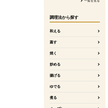
一覧を見る
調理法
から探す
和える
蒸す
焼く
炒める
揚げる
ゆでる
煮る