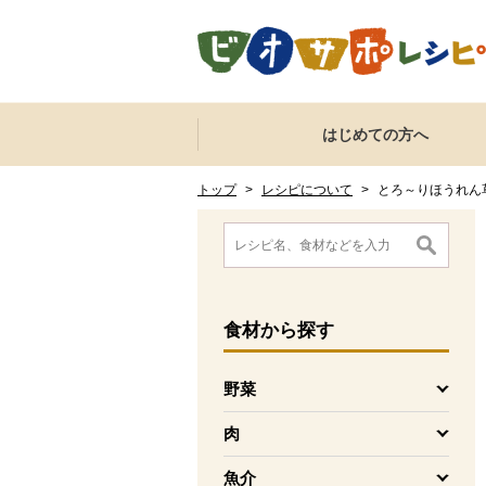
本文へジャンプする。
ページの先頭です。
ここからサイト内共通メニューです。
サイト内共通メニューをスキップする
はじめての方へ
サイト内共通メニューここまで。
ここから現在位置です。
現在位置ここまで
トップ
>
レシピについて
>
とろ～りほうれん
ここから消費材検索メニューです。
消費材検索メニューここまで。
ここから本文です。
食材
から探す
野菜
を開く
肉
を開く
魚介