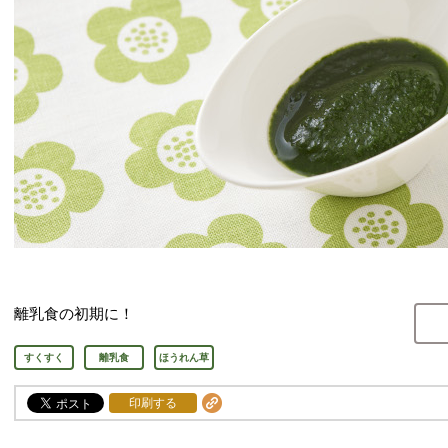
離乳食の初期に！
すくすく
離乳食
ほうれん草
印刷する