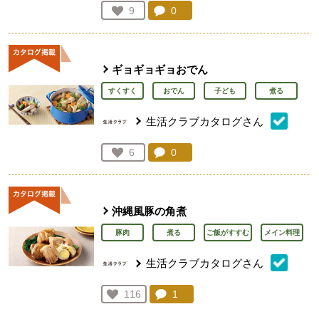
コメント：
0
件。コメントを見る。
お気に入り登録：
9
人が登録
ギョギョギョおでん
すくすく
おでん
子ども
煮る
生活クラブカタログさん
コメント：
0
件。コメントを見る。
お気に入り登録：
6
人が登録
沖縄風豚の角煮
豚肉
煮る
ご飯がすすむ
メイン料理
生活クラブカタログさん
コメント：
1
件。コメントを見る。
お気に入り登録：
116
人が登録