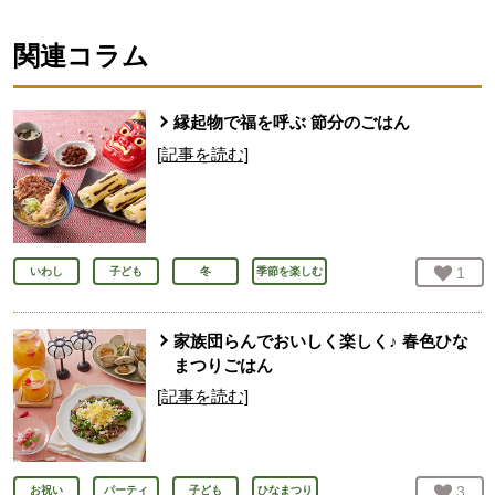
関連コラム
縁起物で福を呼ぶ 節分のごはん
[記事を読む]
お気
1
人
いわし
子ども
冬
季節を楽しむ
家族団らんでおいしく楽しく♪ 春色ひな
まつりごはん
[記事を読む]
お気
3
人
お祝い
パーティ
子ども
ひなまつり