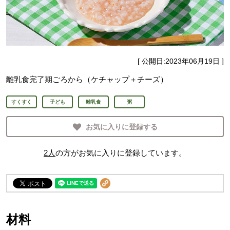
[ 公開日:
2023年06月19日
]
離乳食完了期ごろから（ケチャップ＋チーズ）
すくすく
子ども
離乳食
粥
お気に入りに登録する
2
人
の方がお気に入りに登録しています。
材料