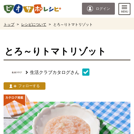
本文へジャンプする。
ページの先頭です。
ログイン
ここからサイト内共通メニューです。
サイト内共通メニューをスキップする
サイト内共通メニューここまで。
ここから現在位置です。
トップ
>
レシピについて
>
とろ～りトマトリゾット
現在位置ここまで
とろ～りトマトリゾット
生活クラブカタログ
さん
フォローする