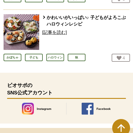
かわいいがいっぱい♪ 子どもがよろこぶ
ハロウィンレシピ
[記事を読む]
お気
4
人
かぼちゃ
子ども
ハロウィン
秋
ビオサポの
SNS公式アカウント
Instagram
Facebook
別のウィンドウで開きます。
別のウィンドウで開きます
本文ここまで。
ここから共通フッターメニューです。