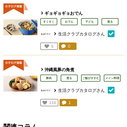
ギョギョギョおでん
すくすく
おでん
子ども
煮る
生活クラブカタログさん
コメント：
0
件。コメントを見る。
お気に入り登録：
6
人が登録
沖縄風豚の角煮
豚肉
煮る
ご飯がすすむ
メイン料理
生活クラブカタログさん
コメント：
1
件。コメントを見る。
お気に入り登録：
116
人が登録
関連コラム