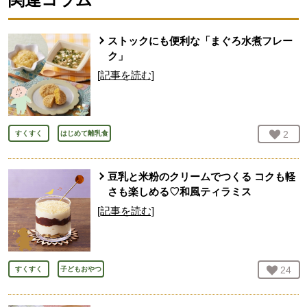
ストックにも便利な「まぐろ水煮フレー
ク」
[記事を読む]
お気
2
人
すくすく
はじめて離乳食
豆乳と米粉のクリームでつくる コクも軽
さも楽しめる♡和風ティラミス
[記事を読む]
お気
24
人
すくすく
子どもおやつ