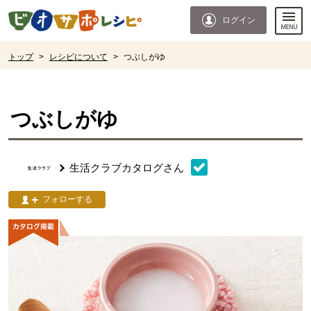
本文へジャンプする。
ページの先頭です。
ログイン
ここからサイト内共通メニューです。
サイト内共通メニューをスキップする
サイト内共通メニューここまで。
ここから現在位置です。
トップ
>
レシピについて
>
つぶしがゆ
現在位置ここまで
つぶしがゆ
生活クラブカタログ
さん
フォローする