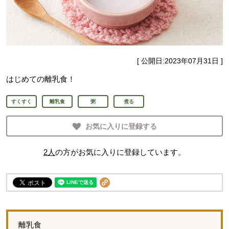
[ 公開日:
2023年07月31日
]
はじめての離乳食！
すくすく
離乳食
粥
煮る
お気に入りに登録する
2
人
の方がお気に入りに登録しています。
離乳食