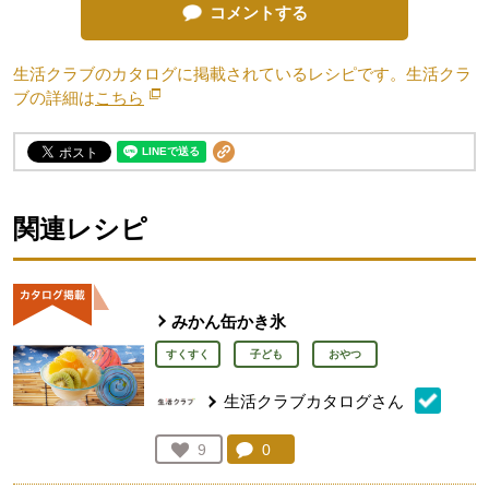
コメントする
生活クラブのカタログに掲載されているレシピです。生活クラ
ブの詳細は
こちら
別のウィンドウで開きます。
関連レシピ
みかん缶かき氷
すくすく
子ども
おやつ
生活クラブカタログさん
コメント：
0
件。コメントを見る。
お気に入り登録：
9
人が登録