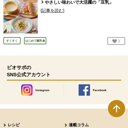
やさしい味わいで大活躍の「豆乳」
[記事を読む]
お気
2
人
すくすく
はじめて離乳食
ビオサポの
SNS公式アカウント
Instagram
Facebook
別のウィンドウで開きます。
別のウィンドウで開きます
本文ここまで。
ここから共通フッターメニューです。
レシピ
連載コラム