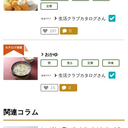
定番
生活クラブカタログさん
コメント：
0
件。コメントを見る。
お気に入り登録：
197
人が登録
おかゆ
粥
煮る
定番
和食
生活クラブカタログさん
コメント：
0
件。コメントを見る。
お気に入り登録：
15
人が登録
関連コラム