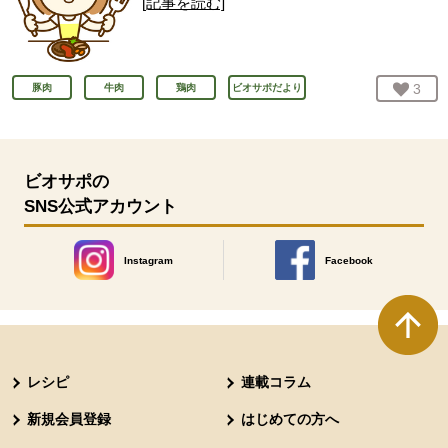
[記事を読む]
お気
3
人
豚肉
牛肉
鶏肉
ビオサポだより
ビオサポの
SNS公式アカウント
Instagram
Facebook
別のウィンドウで開きます。
別のウィンドウで開きます
本文ここまで。
ここから共通フッターメニューです。
レシピ
連載コラム
新規会員登録
はじめての方へ