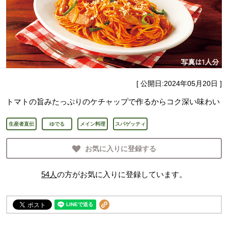
[ 公開日:
2024年05月20日
]
トマトの旨みたっぷりのケチャップで作るからコク深い味わい
生産者直伝
ゆでる
メイン料理
スパゲッティ
お気に入りに登録する
54
人
の方がお気に入りに登録しています。