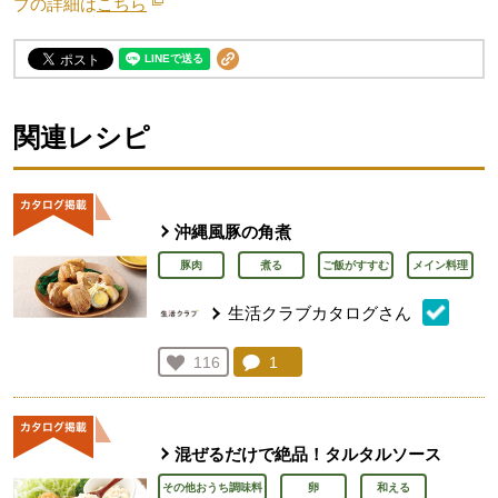
ブの詳細は
こちら
別のウィンドウで開きます。
関連レシピ
沖縄風豚の角煮
豚肉
煮る
ご飯がすすむ
メイン料理
生活クラブカタログさん
コメント：
1
件。コメントを見る。
お気に入り登録：
116
人が登録
混ぜるだけで絶品！タルタルソース
その他おうち調味料
卵
和える