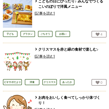
こどもの日にぴったり♪ みんなでつくる
こいのぼりで洋風メニュー
[記事を読む]
お気
4
人
子ども
グラタン
ごちそう
お祝い
クリスマスを赤と緑の食材で楽しむ♪
[記事を読む]
お気
0
人
ビオサポだより
洋食
クリスマス
あったか
お肉をおいしく食べてしっかり体づく
り！