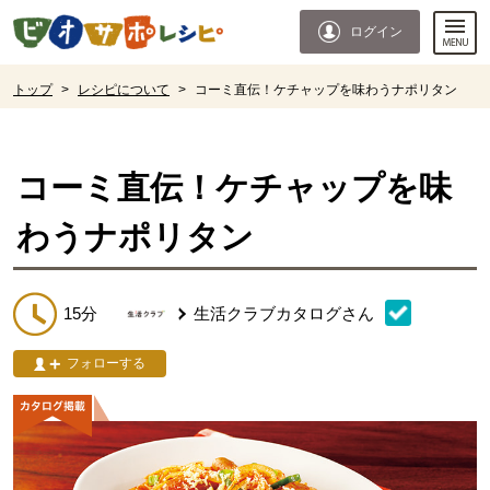
本文へジャンプする。
ページの先頭です。
ログイン
ここからサイト内共通メニューです。
サイト内共通メニューをスキップする
サイト内共通メニューここまで。
ここから現在位置です。
トップ
>
レシピについて
>
コーミ直伝！ケチャップを味わうナポリタン
現在位置ここまで
コーミ直伝！ケチャップを味
わうナポリタン
15分
生活クラブカタログ
さん
フォローする