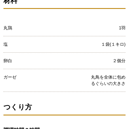
材料
丸鶏
1羽
塩
１袋(１キロ)
卵白
２個分
ガーゼ
丸鳥を全体に包め
るぐらいの大きさ
つくり方