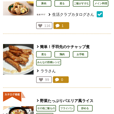
豚肉
煮る
ご飯がすすむ
メイン料理
生活クラブカタログさん
コメント：
1
件。コメントを見る。
お気に入り登録：
116
人が登録
簡単！手羽先のケチャップ煮
煮る
鶏肉
お手軽
みんなの投稿レシピ
ララさん
コメント：
0
件。コメントを見る。
お気に入り登録：
99
人が登録
野菜たっぷりパエリア風ライス
その他ご飯もの
フライパン
炒める