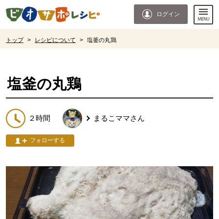
本文へジャンプする。
ページの先頭です。
ログイン
ここからサイト内共通メニューです。
サイト内共通メニューをスキップする
サイト内共通メニューここまで。
ここから現在位置です。
トップ
>
レシピについて
>
塩釜の丸鶏
現在位置ここまで
塩釜の丸鶏
２時間
まるこママ
さん
フォローする