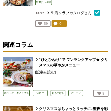
野菜たっぷり
生活クラブカタログさん
コメント：
0
件。コメントを見る。
お気に入り登録：
59
人が登録
関連コラム
“ひとひねり”で ワンランクアップ★ クリ
スマスの華やかメニュー
[記事を読む]
お気
9
人
ホットケーキミックス
いちご
おもてなし
パーティ
クリスマスはちょっとリッチに♪聖夜を彩