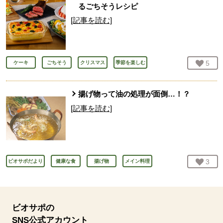
るごちそうレシピ
[記事を読む]
お気
5
人
ケーキ
ごちそう
クリスマス
季節を楽しむ
揚げ物って油の処理が面倒…！？
[記事を読む]
お気
3
人
ビオサポだより
健康な食
揚げ物
メイン料理
ビオサポの
SNS公式アカウント