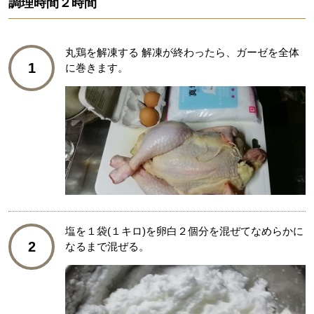
調理時間
２時間
丸鶏を解凍する 解凍が終わったら、ガーゼを全体
1
に巻きます。
塩を１袋(１キロ)を卵白２個分を混ぜてなめらかに
2
なるまで混ぜる。