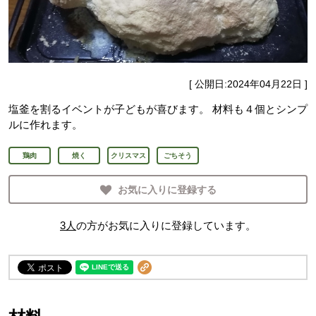
[ 公開日:
2024年04月22日
]
塩釜を割るイベントが子どもが喜びます。 材料も４個とシンプ
ルに作れます。
鶏肉
焼く
クリスマス
ごちそう
お気に入りに登録する
3
人
の方がお気に入りに登録しています。