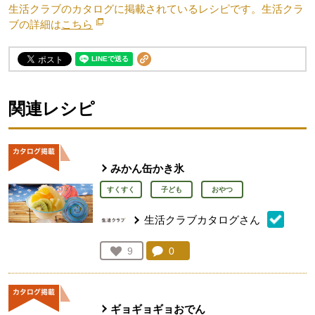
生活クラブのカタログに掲載されているレシピです。生活クラ
ブの詳細は
こちら
別のウィンドウで開きます。
関連レシピ
みかん缶かき氷
すくすく
子ども
おやつ
生活クラブカタログさん
コメント：
0
件。コメントを見る。
お気に入り登録：
9
人が登録
ギョギョギョおでん