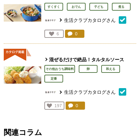
すくすく
おでん
子ども
煮る
生活クラブカタログさん
コメント：
0
件。コメントを見る。
お気に入り登録：
6
人が登録
混ぜるだけで絶品！タルタルソース
その他おうち調味料
卵
和える
定番
生活クラブカタログさん
コメント：
0
件。コメントを見る。
お気に入り登録：
197
人が登録
関連コラム