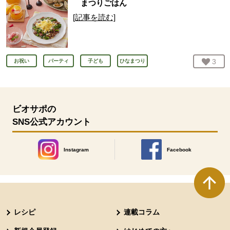
まつりごはん
[記事を読む]
お気
3
人
お祝い
パーティ
子ども
ひなまつり
ビオサポの
SNS公式アカウント
Instagram
Facebook
別のウィンドウで開きます。
別のウィンドウで開きます
本文ここまで。
ここから共通フッターメニューです。
レシピ
連載コラム