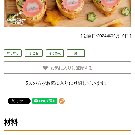
[ 公開日:
2024年06月10日
]
すくすく
子ども
そうめん
卵
お気に入りに登録する
5
人
の方がお気に入りに登録しています。
材料