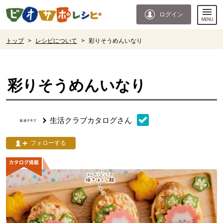
本文へジャンプする。
ページの先頭です。
ログイン
ここからサイト内共通メニューです。
サイト内共通メニューをスキップする
サイト内共通メニューここまで。
ここから現在位置です。
トップ
>
レシピについて
>
彩りそうめんいなり
現在位置ここまで
彩りそうめんいなり
生活クラブカタログ
さん
フォローする