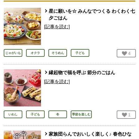
星に願いを☆ みんなでつくる わくわく七
夕ごはん
[記事を読む]
お気
4
人
じゃがいも
オクラ
そうめん
子ども
縁起物で福を呼ぶ 節分のごはん
[記事を読む]
お気
1
人
いわし
子ども
冬
季節を楽しむ
家族団らんでおいしく楽しく♪ 春色ひな