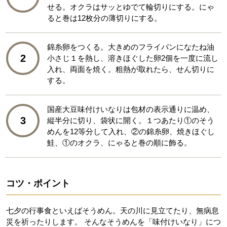
せる。オクラはサッとゆでて輪切りにする。にゃ
ると巻は12枚分の薄切りにする。
錦糸卵をつくる。大きめのフライパンになたね油
2
小さじ１を熱し、溶きほぐした卵2個を一度に流し
入れ、両面を焼く。粗熱が取れたら、せん切りに
する。
国産大豆味付けいなりは包材の表示通りに温め、
3
縦半分に切り、袋状に開く。１つあたり①のそう
めんを12等分して入れ、②の錦糸卵、焼きほぐし
鮭、①のオクラ、にゃると巻の順に飾る。
コツ・ポイント
七夕の行事食といえばそうめん。天の川に見立てたり、無病息
災を祈ったりします。 そんなそうめんを「味付けいなり」につ