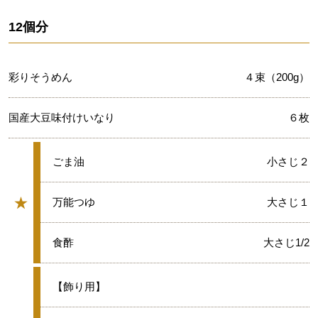
12個分
彩りそうめん
４束（200g）
国産大豆味付けいなり
６枚
★
ごま油
小さじ２
★
★
万能つゆ
大さじ１
グループ
★
食酢
大さじ1/2
●
【飾り用】