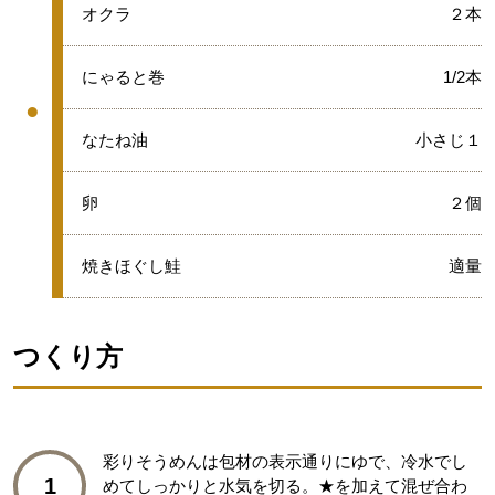
●
オクラ
２本
●
にゃると巻
1/2本
●
グループ
●
なたね油
小さじ１
●
卵
２個
●
焼きほぐし鮭
適量
つくり方
彩りそうめんは包材の表示通りにゆで、冷水でし
1
めてしっかりと水気を切る。★を加えて混ぜ合わ