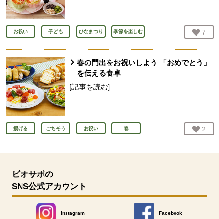
お気
7
人
お祝い
子ども
ひなまつり
季節を楽しむ
春の門出をお祝いしよう 「おめでとう」
を伝える食卓
[記事を読む]
お気
2
人
揚げる
ごちそう
お祝い
春
ビオサポの
SNS公式アカウント
Instagram
Facebook
別のウィンドウで開きます。
別のウィンドウで開きます