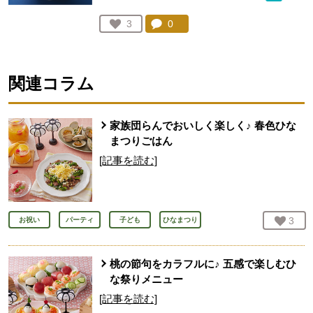
コメント：
0
件。コメントを見る。
お気に入り登録：
3
人が登録
関連コラム
家族団らんでおいしく楽しく♪ 春色ひな
まつりごはん
[記事を読む]
お気
3
人
お祝い
パーティ
子ども
ひなまつり
桃の節句をカラフルに♪ 五感で楽しむひ
な祭りメニュー
[記事を読む]