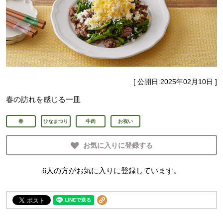
[ 公開日:
2025年02月10日
]
春の訪れを感じる一皿
春
ひなまつり
牛肉
お祝い
お気に入りに登録する
6
人
の方がお気に入りに登録しています。