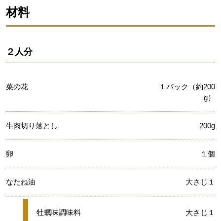
材料
２人分
菜の花
１パック（約200
g）
牛肉切り落とし
200g
卵
１個
なたね油
大さじ１
★
牡蠣味調味料
大さじ１