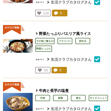
生活クラブカタログさん
コメント：
0
件。コメントを見る。
お気に入り登録：
116
人が登録
野菜たっぷりパエリア風ライス
その他ご飯もの
フライパン
炒める
野菜たっぷり
生活クラブカタログさん
コメント：
0
件。コメントを見る。
お気に入り登録：
59
人が登録
牛肉と長芋の塩煮
牛肉
根菜
煮る
サイドメニュー
生活クラブカタログさん