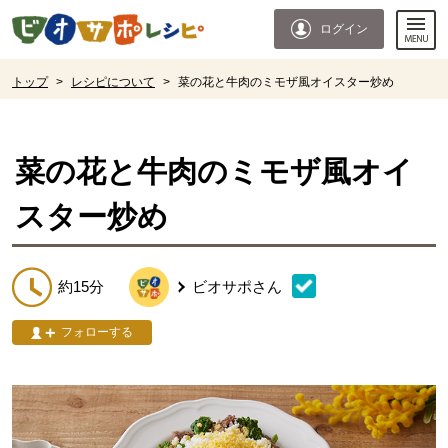
本文へジャンプする。
ページの先頭です。
ログイン
ここからサイト内共通メニューです。
サイト内共通メニューをスキップする
サイト内共通メニューここまで。
ここから現在位置です。
トップ
>
レシピについて
>
菜の花と牛肉のミモザ風オイスター炒め
現在位置ここまで
菜の花と牛肉のミモザ風オイ
スター炒め
約15分
ビオサポ
さん
フォローする