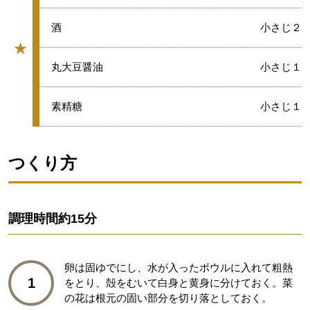
★
酒
小さじ２
★
グループ
★
丸大豆醤油
小さじ１
★
素精糖
小さじ１
つくり方
調理時間
約15分
卵は固ゆでにし、水が入ったボウルに入れて粗熱
1
をとり、殻をむいて白身と黄身に分けておく。菜
の花は根元の固い部分を切り落としておく。