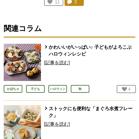
コメント：
2
件。コメントを見る。
お気に入り登録：
11
人が登録
関連コラム
かわいいがいっぱい♪ 子どもがよろこぶ
ハロウィンレシピ
[記事を読む]
お気
4
人
かぼちゃ
子ども
ハロウィン
秋
ストックにも便利な「まぐろ水煮フレー
ク」
[記事を読む]