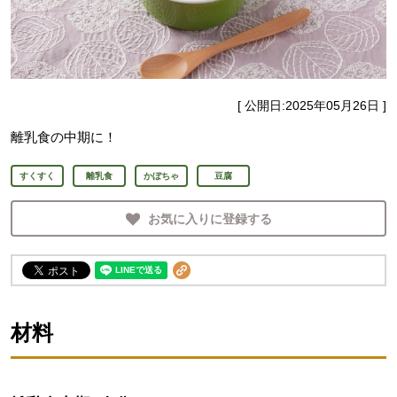
[ 公開日:
2025年05月26日
]
離乳食の中期に！
すくすく
離乳食
かぼちゃ
豆腐
お気に入りに登録する
材料