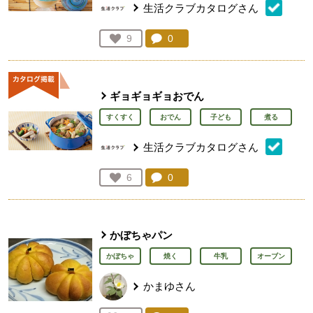
生活クラブカタログさん
コメント：
0
件。コメントを見る。
お気に入り登録：
9
人が登録
ギョギョギョおでん
すくすく
おでん
子ども
煮る
生活クラブカタログさん
コメント：
0
件。コメントを見る。
お気に入り登録：
6
人が登録
かぼちゃパン
かぼちゃ
焼く
牛乳
オーブン
かまゆさん