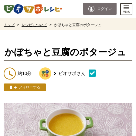
本文へジャンプする。
ページの先頭です。
ログイン
ここからサイト内共通メニューです。
サイト内共通メニューをスキップする
サイト内共通メニューここまで。
ここから現在位置です。
トップ
>
レシピについて
>
かぼちゃと豆腐のポタージュ
現在位置ここまで
かぼちゃと豆腐のポタージュ
約10分
ビオサポ
さん
フォローする