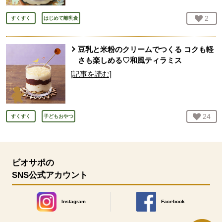
お気
2
人
すくすく
はじめて離乳食
豆乳と米粉のクリームでつくる コクも軽
さも楽しめる♡和風ティラミス
[記事を読む]
お気
24
人
すくすく
子どもおやつ
ビオサポの
SNS公式アカウント
Instagram
Facebook
別のウィンドウで開きます。
別のウィンドウで開きます