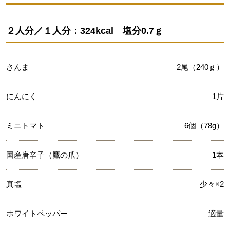
２人分／１人分：324kcal 塩分0.7ｇ
さんま
2尾（240ｇ）
にんにく
1片
ミニトマト
6個（78g）
国産唐辛子（鷹の爪）
1本
真塩
少々×2
ホワイトペッパー
適量