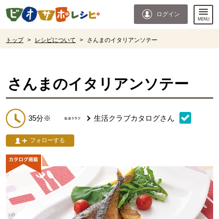
本文へジャンプする。
ページの先頭です。
ログイン
ここからサイト内共通メニューです。
サイト内共通メニューをスキップする
サイト内共通メニューここまで。
ここから現在位置です。
トップ
>
レシピについて
>
さんまのイタリアンソテー
現在位置ここまで
さんまのイタリアンソテー
35分※
生活クラブカタログ
さん
フォローする