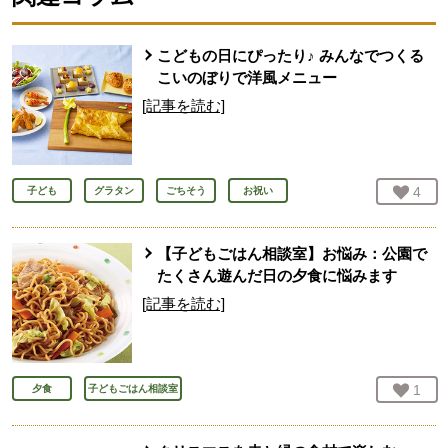
こどもの日にぴったり♪ みんなでつくる
こいのぼりで洋風メニュー
[記事を読む]
お気
4
人
子ども
グラタン
ごちそう
お祝い
【子どもごはん相談室】お悩み：公園で
たくさん遊んだ日の夕食に悩みます
[記事を読む]
お気
1
人
夕食
子どもごはん相談室