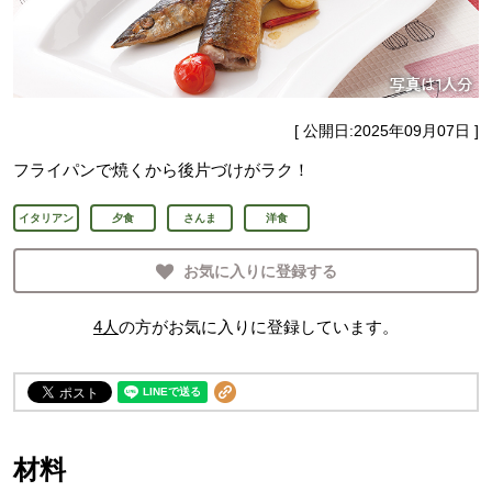
[ 公開日:
2025年09月07日
]
フライパンで焼くから後片づけがラク！
イタリアン
夕食
さんま
洋食
お気に入りに登録する
4
人
の方がお気に入りに登録しています。
材料