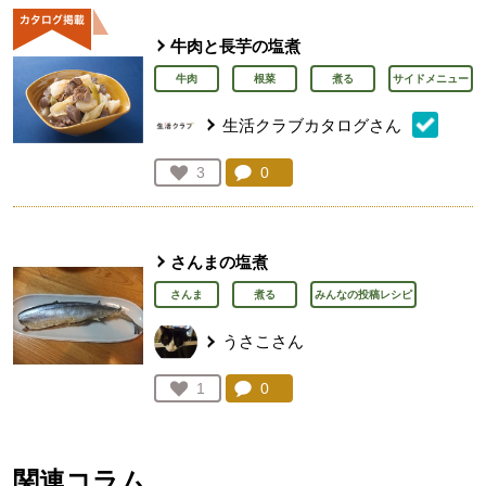
牛肉と長芋の塩煮
牛肉
根菜
煮る
サイドメニュー
生活クラブカタログさん
コメント：
0
件。コメントを見る。
お気に入り登録：
3
人が登録
さんまの塩煮
さんま
煮る
みんなの投稿レシピ
うさこさん
コメント：
0
件。コメントを見る。
お気に入り登録：
1
人が登録
関連コラム