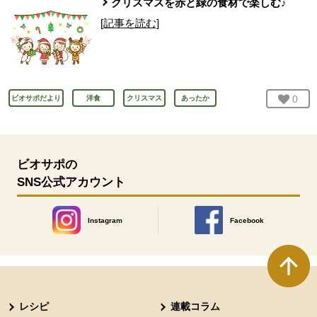
クリスマスを赤と緑の食材で楽しむ♪
[記事を読む]
お気
0
人
ビオサポだより
洋食
クリスマス
あったか
ビオサポの
SNS公式アカウント
Instagram
Facebook
別のウィンドウで開きます。
別のウィンドウで開きます
本文ここまで。
ここから共通フッターメニューです。
レシピ
連載コラム