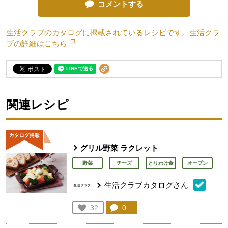
コメントする
生活クラブのカタログに掲載されているレシピです。生活クラ
ブの詳細は
こちら
別のウィンドウで開きます。
関連レシピ
グリル野菜 ラクレット
野菜
チーズ
とりわけ食
オーブン
生活クラブカタログさん
コメント：
0
件。コメントを見る。
お気に入り登録：
32
人が登録