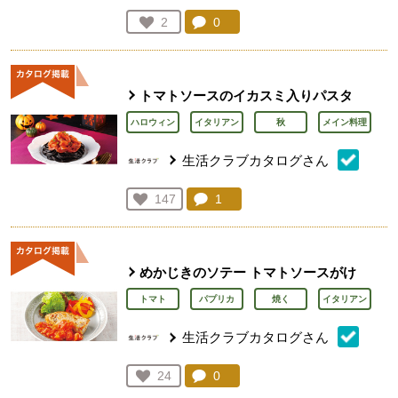
コメント：
0
件。コメントを見る。
お気に入り登録：
2
人が登録
トマトソースのイカスミ入りパスタ
ハロウィン
イタリアン
秋
メイン料理
生活クラブカタログさん
コメント：
1
件。コメントを見る。
お気に入り登録：
147
人が登録
めかじきのソテー トマトソースがけ
トマト
パプリカ
焼く
イタリアン
生活クラブカタログさん
コメント：
0
件。コメントを見る。
お気に入り登録：
24
人が登録