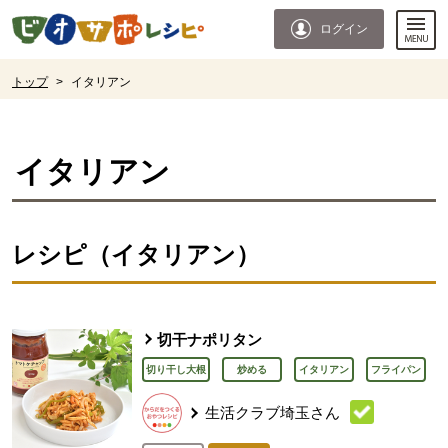
本文へジャンプする。
ページの先頭です。
ログイン
ここからサイト内共通メニューです。
サイト内共通メニューをスキップする
サイト内共通メニューここまで。
ここから現在位置です。
トップ
>
イタリアン
現在位置ここまで
イタリアン
レシピ（イタリアン）
切干ナポリタン
切り干し大根
炒める
イタリアン
フライパン
生活クラブ埼玉さん