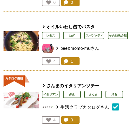
コメント：
0
件。コメントを見る。
お気に入り登録：
0
人が登録
オイルいわし缶でパスタ
レタス
ねぎ
スパゲッティ
その他魚介類
bee&momo-muさん
コメント：
1
件。コメントを見る。
お気に入り登録：
4
人が登録
さんまのイタリアンソテー
イタリアン
夕食
さんま
洋食
生活クラブカタログさん
コメント：
0
件。コメントを見る。
お気に入り登録：
4
人が登録