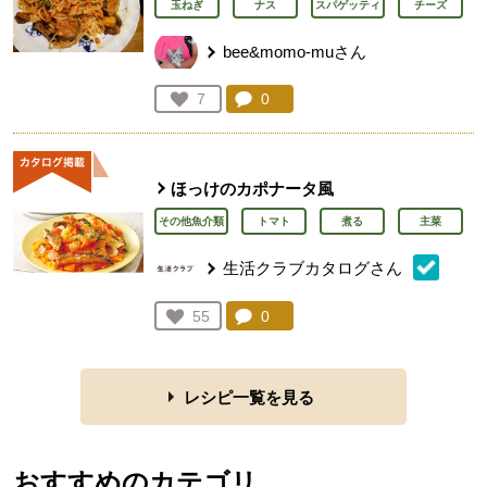
玉ねぎ
ナス
スパゲッティ
チーズ
bee&momo-muさん
コメント：
0
件。コメントを見る。
お気に入り登録：
7
人が登録
ほっけのカポナータ風
その他魚介類
トマト
煮る
主菜
生活クラブカタログさん
コメント：
0
件。コメントを見る。
お気に入り登録：
55
人が登録
レシピ一覧を見る
おすすめのカテゴリ