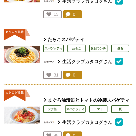
生活クラブカタログさん
コメント：
0
件。コメントを見る。
お気に入り登録：
13
人が登録
たらこスパゲティ
スパゲッティ
たらこ
休日ランチ
昼食
生活クラブカタログさん
コメント：
0
件。コメントを見る。
お気に入り登録：
31
人が登録
まぐろ油漬缶とトマトの冷製スパゲティ
ツナ缶
スパゲッティ
トマト
夏
生活クラブカタログさん
コメント：
0
件。コメントを見る。
お気に入り登録：
48