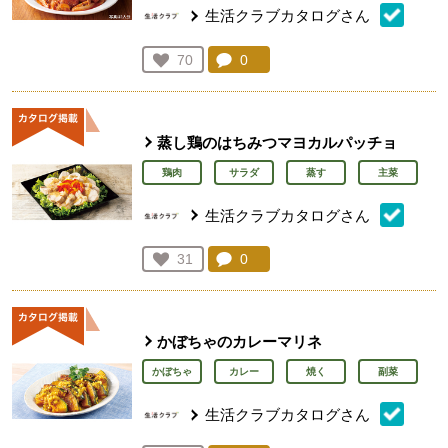
生活クラブカタログさん
コメント：
0
件。コメントを見る。
お気に入り登録：
70
人が登録
蒸し鶏のはちみつマヨカルパッチョ
鶏肉
サラダ
蒸す
主菜
生活クラブカタログさん
コメント：
0
件。コメントを見る。
お気に入り登録：
31
人が登録
かぼちゃのカレーマリネ
かぼちゃ
カレー
焼く
副菜
生活クラブカタログさん