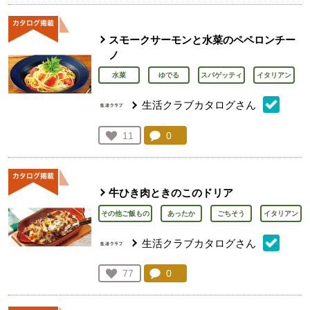
スモークサーモンと水菜のペペロンチー
ノ
水菜
ゆでる
スパゲッティ
イタリアン
生活クラブカタログさん
コメント：
0
件。コメントを見る。
お気に入り登録：
11
人が登録
牛ひき肉ときのこのドリア
その他ご飯もの
あったか
ごちそう
イタリアン
生活クラブカタログさん
コメント：
0
件。コメントを見る。
お気に入り登録：
77
人が登録