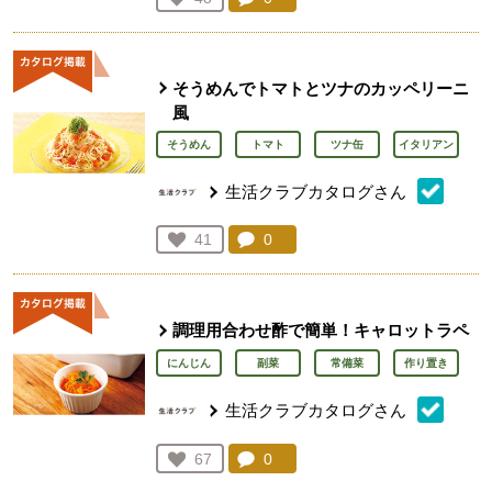
人が登録
そうめんでトマトとツナのカッペリーニ
風
そうめん
トマト
ツナ缶
イタリアン
生活クラブカタログさん
コメント：
0
件。コメントを見る。
お気に入り登録：
41
人が登録
調理用合わせ酢で簡単！キャロットラペ
にんじん
副菜
常備菜
作り置き
生活クラブカタログさん
コメント：
0
件。コメントを見る。
お気に入り登録：
67
人が登録