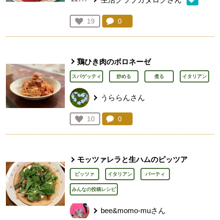
コメント：
0
件。コメントを見る。
お気に入り登録：
19
人が登録
鶏ひき肉のボロネーゼ
スパゲッティ
炒める
煮る
イタリアン
うららんさん
コメント：
0
件。コメントを見る。
お気に入り登録：
10
人が登録
モッツァレラと生ハムのピッツア
ピッツァ
イタリアン
パーティ
みんなの投稿レシピ
bee&momo-muさん