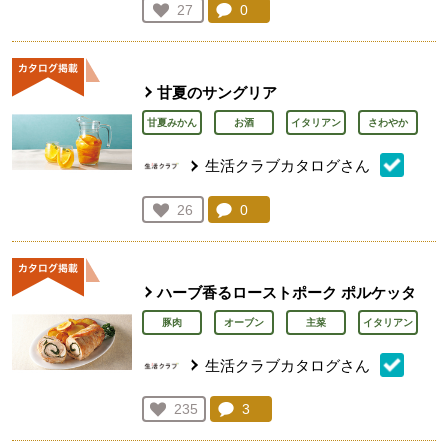
コメント：
0
件。コメントを見る。
お気に入り登録：
27
人が登録
甘夏のサングリア
甘夏みかん
お酒
イタリアン
さわやか
生活クラブカタログさん
コメント：
0
件。コメントを見る。
お気に入り登録：
26
人が登録
ハーブ香るローストポーク ポルケッタ
豚肉
オーブン
主菜
イタリアン
生活クラブカタログさん
コメント：
3
件。コメントを見る。
お気に入り登録：
235
人が登録