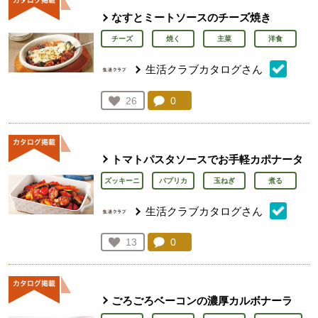
なすとミートソースのチーズ焼き
チーズ
焼く
主菜
洋食
生活クラブカタログさん
コメント：
0
件。コメントを見る。
お気に入り登録：
26
人が登録
トマトパスタソースでお手軽カポナータ
ズッキーニ
パプリカ
玉ねぎ
煮る
生活クラブカタログさん
コメント：
0
件。コメントを見る。
お気に入り登録：
13
人が登録
ごろごろベーコンの濃厚カルボナーラ