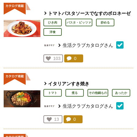
トマトパスタソースでなすのボロネーゼ
ひき肉
パスタ・ピッツァ
炒める
洋食
生活クラブカタログさん
コメント：
0
件。コメントを見る。
お気に入り登録：
103
人が登録
イタリアンすき焼き
トマト
煮る
その他鍋もの
あったか
生活クラブカタログさん
コメント：
0
件。コメントを見る。
お気に入り登録：
13
人が登録