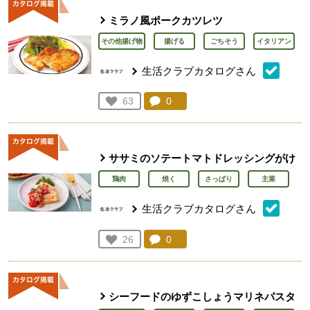
ミラノ風ポークカツレツ
その他揚げ物
揚げる
ごちそう
イタリアン
生活クラブカタログさん
コメント：
0
件。コメントを見る。
お気に入り登録：
63
人が登録
ササミのソテートマトドレッシングがけ
鶏肉
焼く
さっぱり
主菜
生活クラブカタログさん
コメント：
0
件。コメントを見る。
お気に入り登録：
26
人が登録
シーフードのゆずこしょうマリネパスタ