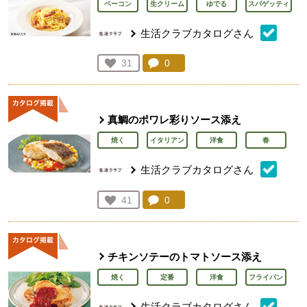
ベーコン
生クリーム
ゆでる
スパゲッティ
生活クラブカタログさん
コメント：
0
件。コメントを見る。
お気に入り登録：
31
人が登録
真鯛のポワレ彩りソース添え
焼く
イタリアン
洋食
春
生活クラブカタログさん
コメント：
0
件。コメントを見る。
お気に入り登録：
41
人が登録
チキンソテーのトマトソース添え
焼く
定番
洋食
フライパン
生活クラブカタログさん