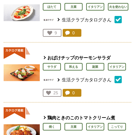
ほたて
主菜
イタリアン
火を使わない
生活クラブカタログさん
コメント：
0
件。コメントを見る。
お気に入り登録：
9
人が登録
おばけチップのサーモンサラダ
サラダ
和える
副菜
イタリアン
生活クラブカタログさん
コメント：
0
件。コメントを見る。
お気に入り登録：
25
人が登録
鶏肉ときのこのトマトクリーム煮
焼く
主菜
イタリアン
こってり