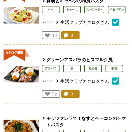
真鯛とキャベツの和風パスタ
タイ
キャベツ
スパゲッティ
イタリアン
生活クラブカタログさん
コメント：
0
件。コメントを見る。
お気に入り登録：
13
人が登録
グリーンアスパラのビスマルク風
アスパラ
卵
炒める
副菜
生活クラブカタログさん
コメント：
0
件。コメントを見る。
お気に入り登録：
52
人が登録
モッツァレラで！なすとベーコンのトマ
トパスタ