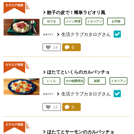
餃子の皮で！簡単ラビオリ風
ゆでる
メイン料理
イタリアン
お手軽
生活クラブカタログさん
コメント：
0
件。コメントを見る。
お気に入り登録：
14
人が登録
ほたてといくらのカルパッチョ
いくら
その他調理法
副菜
イタリアン
生活クラブカタログさん
コメント：
0
件。コメントを見る。
お気に入り登録：
13
人が登録
ほたてとサーモンのカルパッチョ