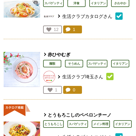
スパゲッティ
洋食
イタリアン
さわやか
生活クラブカタログさん
コメント：
1
件。コメントを見る。
お気に入り登録：
12
人が登録
赤ひやむぎ
麺類
そうめん
スパゲッティ
イタリアン
生活クラブ埼玉さん
コメント：
0
件。コメントを見る。
お気に入り登録：
1
人が登録
とうもろこしのペペロンチーノ
とうもろこし
スパゲッティ
メイン料理
イタリアン