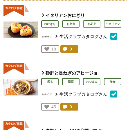
イタリアンおにぎり
おにぎり
お弁当
お花見
イタリアン
生活クラブカタログさん
コメント：
0
件。コメントを見る。
お気に入り登録：
18
人が登録
砂肝と長ねぎのアヒージョ
煮る
副菜
おつまみ
洋食
生活クラブカタログさん
コメント：
0
件。コメントを見る。
お気に入り登録：
45
人が登録