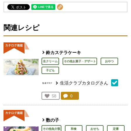
関連レシピ
鈴カステラケーキ
生クリーム
その他お菓子・デザート
おやつ
子ども
生活クラブカタログさん
コメント：
0
件。コメントを見る。
お気に入り登録：
58
人が登録
数の子
その他魚介類
和食
おせち
定番