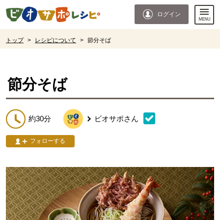
本文へジャンプする。
ページの先頭です。
ログイン
ここからサイト内共通メニューです。
サイト内共通メニューをスキップする
サイト内共通メニューここまで。
ここから現在位置です。
トップ
>
レシピについて
>
節分そば
現在位置ここまで
節分そば
約30分
ビオサポ
さん
フォローする