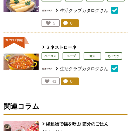
生活クラブカタログさん
コメント：
0
件。コメントを見る。
お気に入り登録：
5
人が登録
ミネストローネ
ベーコン
スープ
煮る
あったか
生活クラブカタログさん
コメント：
0
件。コメントを見る。
お気に入り登録：
41
人が登録
関連コラム
縁起物で福を呼ぶ 節分のごはん