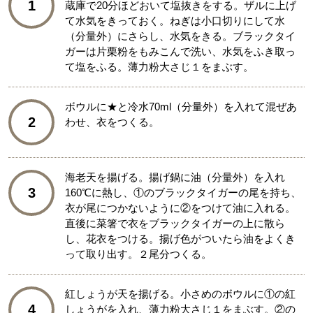
1
蔵庫で20分ほどおいて塩抜きをする。ザルに上げ
て水気をきっておく。ねぎは小口切りにして水
（分量外）にさらし、水気をきる。ブラックタイ
ガーは片栗粉をもみこんで洗い、水気をふき取っ
て塩をふる。薄力粉大さじ１をまぶす。
ボウルに★と冷水70ml（分量外）を入れて混ぜあ
2
わせ、衣をつくる。
海老天を揚げる。揚げ鍋に油（分量外）を入れ
3
160℃に熱し、①のブラックタイガーの尾を持ち、
衣が尾につかないように②をつけて油に入れる。
直後に菜箸で衣をブラックタイガーの上に散ら
し、花衣をつける。揚げ色がついたら油をよくき
って取り出す。２尾分つくる。
紅しょうが天を揚げる。小さめのボウルに①の紅
4
しょうがを入れ、薄力粉大さじ１をまぶす。②の