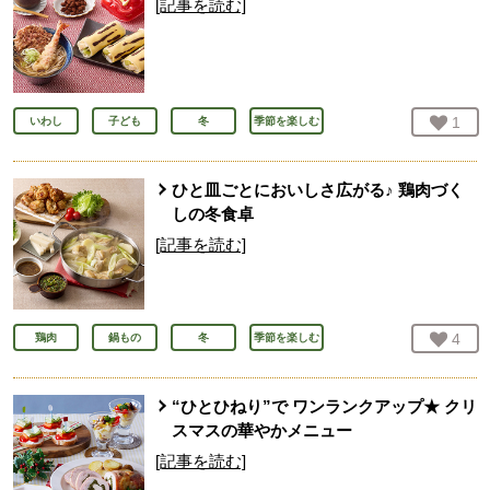
[記事を読む]
お気
1
人
いわし
子ども
冬
季節を楽しむ
ひと皿ごとにおいしさ広がる♪ 鶏肉づく
しの冬食卓
[記事を読む]
お気
4
人
鶏肉
鍋もの
冬
季節を楽しむ
“ひとひねり”で ワンランクアップ★ クリ
スマスの華やかメニュー
[記事を読む]