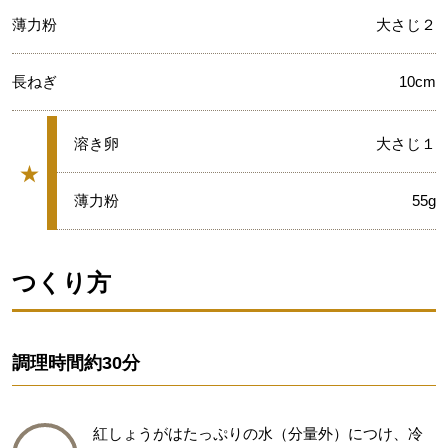
薄力粉
大さじ２
長ねぎ
10cm
★
溶き卵
大さじ１
★
グループ
★
薄力粉
55g
つくり方
調理時間
約30分
紅しょうがはたっぷりの水（分量外）につけ、冷