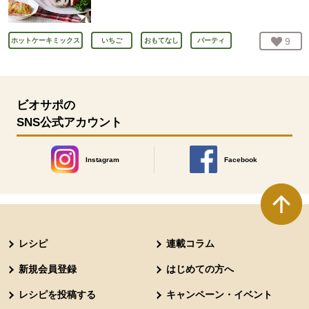
お気
9
人
ホットケーキミックス
いちご
おもてなし
パーティ
ビオサポの
SNS公式アカウント
Instagram
Facebook
別のウィンドウで開きます。
別のウィンドウで開きます
本文ここまで。
ここから共通フッターメニューです。
レシピ
連載コラム
新規会員登録
はじめての方へ
レシピを投稿する
キャンペーン・イベント