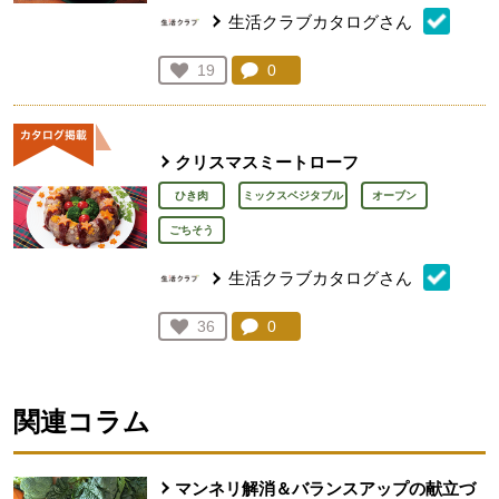
生活クラブカタログさん
コメント：
0
件。コメントを見る。
お気に入り登録：
19
人が登録
クリスマスミートローフ
ひき肉
ミックスベジタブル
オーブン
ごちそう
生活クラブカタログさん
コメント：
0
件。コメントを見る。
お気に入り登録：
36
人が登録
関連コラム
マンネリ解消＆バランスアップの献立づ