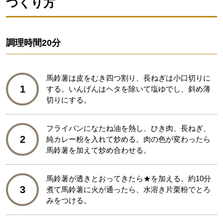
つくり方
調理時間
20分
馬鈴薯は皮をむき四つ割り、長ねぎは小口切りに
1
する。いんげんはヘタを除いて塩ゆでし、斜め薄
切りにする。
フライパンになたね油を熱し、ひき肉、長ねぎ、
2
純カレー粉を入れて炒める。肉の色が変わったら
馬鈴薯を加えて炒め合わせる。
馬鈴薯が透きとおってきたら★を加える。約10分
3
煮て馬鈴薯に火が通ったら、水溶き片栗粉でとろ
みをつける。