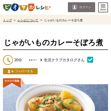
本文へジャンプする。
ページの先頭です。
ログイン
ここからサイト内共通メニューです。
サイト内共通メニューをスキップする
サイト内共通メニューここまで。
ここから現在位置です。
トップ
>
レシピについて
>
じゃがいものカレーそぼろ煮
現在位置ここまで
じゃがいものカレーそぼろ煮
20分
生活クラブカタログ
さん
フォローする