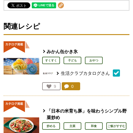
関連レシピ
みかん缶かき氷
すくすく
子ども
おやつ
生活クラブカタログさん
コメント：
0
件。コメントを見る。
お気に入り登録：
9
人が登録
「日本の米育ち豚」を味わうシンプル野
菜炒め
炒める
主菜
和食
ご飯がすすむ