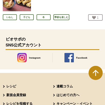
お気
1
人
いわし
子ども
冬
季節を楽しむ
ビオサポの
SNS公式アカウント
Instagram
Facebook
別のウィンドウで開きます。
別のウィンドウで開きます
本文ここまで。
ここから共通フッターメニューです。
レシピ
連載コラム
新規会員登録
はじめての方へ
レシピを投稿する
キャンペーン・イベント