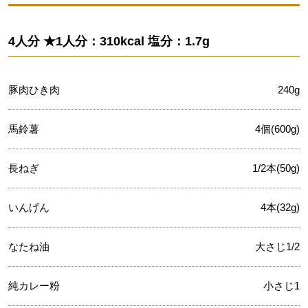
4人分 ★1人分：310kcal 塩分：1.7g
豚肉ひき肉
240g
馬鈴薯
4個(600g)
長ねぎ
1/2本(50g)
いんげん
4本(32g)
なたね油
大さじ1/2
純カレー粉
小さじ1