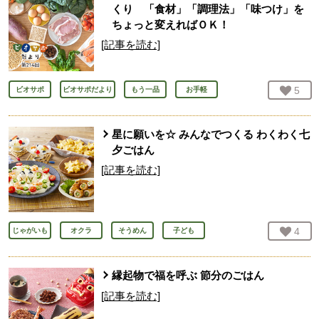
くり 「食材」「調理法」「味つけ」を
ちょっと変えればＯＫ！
[記事を読む]
お気
5
人
ビオサポ
ビオサポだより
もう一品
お手軽
星に願いを☆ みんなでつくる わくわく七
夕ごはん
[記事を読む]
お気
4
人
じゃがいも
オクラ
そうめん
子ども
縁起物で福を呼ぶ 節分のごはん
[記事を読む]