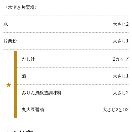
〈水溶き片栗粉〉
水
大さじ2
片栗粉
大さじ1
★
だし汁
2カップ
★
酒
大さじ1
★
グループ
★
みりん風醸造調味料
大さじ2
★
丸大豆醤油
大さじ2と1/2