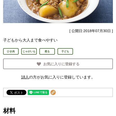
[ 公開日:
2018年07月30日
]
子どもから大人まで食べやすい
ひき肉
じゃがいも
煮る
子ども
お気に入りに登録する
18
人
の方がお気に入りに登録しています。
材料