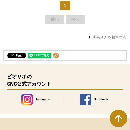
1
前へ
次へ
実茶
さんを報告する
ビオサポの
SNS公式アカウント
Instagram
Facebook
別のウィンドウで開きます。
別のウィンドウで開きます
本文ここまで。
ここから共通フッターメニューです。