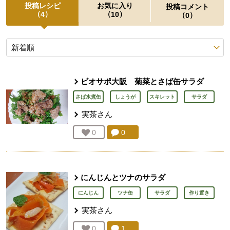
投稿レシピ
お気に入り
投稿コメント
（
）
（
）
4
10
（
）
0
投稿レシピ
ビオサポ大阪 菊菜とさば缶サラダ
さば水煮缶
しょうが
スキレット
サラダ
実茶
さん
コメント：
0
件。コメントを見る。
お気に入り登録：
0
人が登録
にんじんとツナのサラダ
にんじん
ツナ缶
サラダ
作り置き
実茶
さん
コメント：
1
件。コメントを見る。
お気に入り登録：
0
人が登録