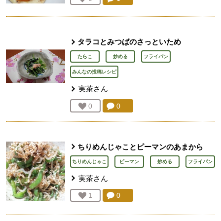
タラコとみつばのさっといため
たらこ
炒める
フライパン
みんなの投稿レシピ
実茶
さん
コメント：
0
件。コメントを見る。
お気に入り登録：
0
人が登録
ちりめんじゃことピーマンのあまから
ちりめんじゃこ
ピーマン
炒める
フライパン
実茶
さん
コメント：
0
件。コメントを見る。
お気に入り登録：
1
人が登録