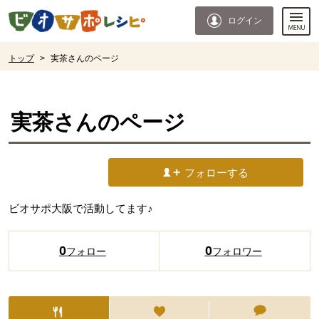
本文へジャンプする。
ページの先頭です。
ログイン
ここからサイト内共通メニューです。
サイト内共通メニューをスキップする
サイト内共通メニューここまで。
ここから現在位置です。
トップ
>
実茶さんのページ
現在位置ここまで
実茶
さんのページ
フォローする
ビオサポ大阪で活動してます♪
0
0
フォロー
フォロワー