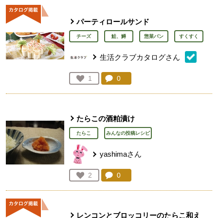
パーティロールサンド
チーズ
鮭、鱒
惣菜パン
すくすく
生活クラブカタログさん
コメント：
0
件。コメントを見る。
お気に入り登録：
1
人が登録
たらこの酒粕漬け
たらこ
みんなの投稿レシピ
yashimaさん
コメント：
0
件。コメントを見る。
お気に入り登録：
2
人が登録
レンコンとブロッコリーのたらこ和え