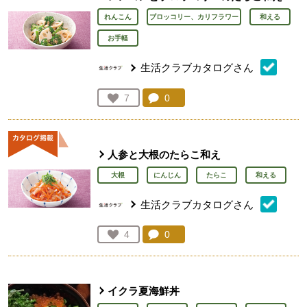
れんこん
ブロッコリー、カリフラワー
和える
お手軽
生活クラブカタログさん
コメント：
0
件。コメントを見る。
お気に入り登録：
7
人が登録
人参と大根のたらこ和え
大根
にんじん
たらこ
和える
生活クラブカタログさん
コメント：
0
件。コメントを見る。
お気に入り登録：
4
人が登録
イクラ夏海鮮丼