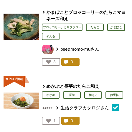
かまぼことブロッコーリーのたらこマヨ
ネーズ和え
ブロッコリー、カリフラワー
たらこ
かまぼこ
和える
bee&momo-muさん
コメント：
0
件。コメントを見る。
お気に入り登録：
3
人が登録
めかぶと長芋のたらこ和え
わかめ
長芋
和える
お手軽
生活クラブカタログさん
コメント：
0
件。コメントを見る。
お気に入り登録：
1
人が登録