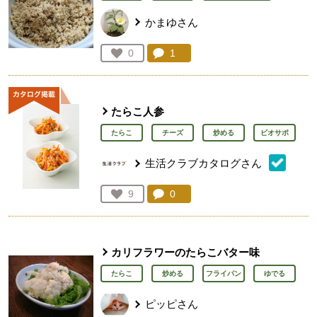
かまゆさん
コメント：
1
件。コメントを見る。
お気に入り登録：
0
人が登録
たらこ人参
たらこ
チーズ
炒める
ビオサポ
生活クラブカタログさん
コメント：
0
件。コメントを見る。
お気に入り登録：
9
人が登録
カリフラワーのたらこバター味
たらこ
炒める
フライパン
ゆでる
ピッピさん