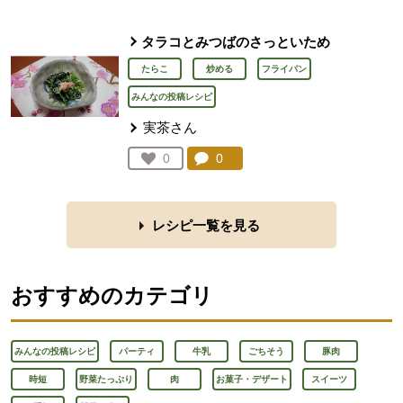
タラコとみつばのさっといため
たらこ
炒める
フライパン
みんなの投稿レシピ
実茶さん
コメント：
0
件。コメントを見る。
お気に入り登録：
0
人が登録
レシピ一覧を見る
おすすめのカテゴリ
みんなの投稿レシピ
パーティ
牛乳
ごちそう
豚肉
時短
野菜たっぷり
肉
お菓子・デザート
スイーツ