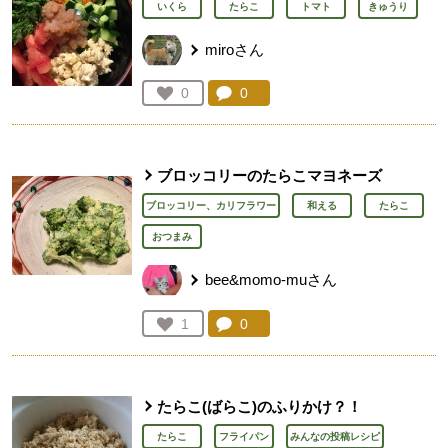
いくら
たらこ
トマト
きゅうり
miroさん
コメント：
0
件。コメントを見る。
お気に入り登録：
0
人が登録
ブロッコリーのたらこマヨネーズ
ブロッコリー、カリフラワー
和える
たらこ
おつまみ
bee&momo-muさん
コメント：
0
件。コメントを見る。
お気に入り登録：
1
人が登録
たらこ(ばらこ)のふりかけ？！
たらこ
フライパン
みんなの投稿レシピ