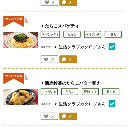
コメント：
0
件。コメントを見る。
お気に入り登録：
8
人が登録
たらこスパゲティ
スパゲッティ
たらこ
休日ランチ
昼食
生活クラブカタログさん
コメント：
0
件。コメントを見る。
お気に入り登録：
31
人が登録
新馬鈴薯のたらこバター和え
じゃがいも
たらこ
電子レンジ
和える
生活クラブカタログさん
コメント：
0
件。コメントを見る。
お気に入り登録：
67
人が登録