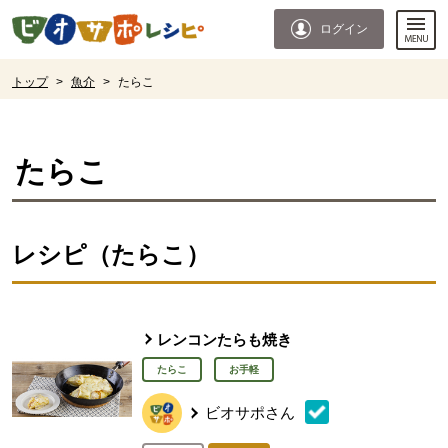
本文へジャンプする。
ページの先頭です。
ログイン
ここからサイト内共通メニューです。
サイト内共通メニューをスキップする
サイト内共通メニューここまで。
ここから現在位置です。
トップ
>
魚介
>
たらこ
現在位置ここまで
たらこ
レシピ（たらこ）
レンコンたらも焼き
たらこ
お手軽
ビオサポさん