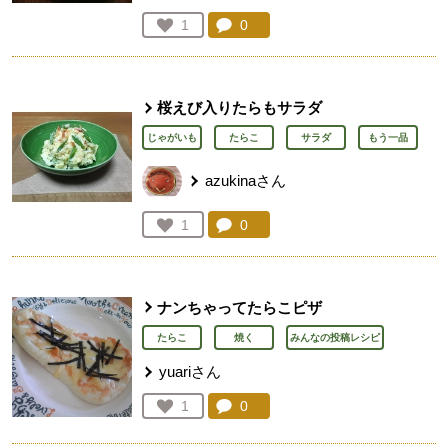
コメント：
0
件。コメントを見る。
お気に入り登録：
1
人が登録
桜えび入りたらもサラダ
じゃがいも
たらこ
サラダ
もう一品
azukinaさん
コメント：
0
件。コメントを見る。
お気に入り登録：
1
人が登録
ナンちゃってたらこピザ
たらこ
焼く
みんなの投稿レシピ
yuariさん
コメント：
0
件。コメントを見る。
お気に入り登録：
1
人が登録