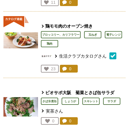
コメント：
0
件。コメントを見る。
お気に入り登録：
11
人が登録
鶏モモ肉のオーブン焼き
ブロッコリー、カリフラワー
玉ねぎ
電子レンジ
鶏肉
生活クラブカタログさん
コメント：
0
件。コメントを見る。
お気に入り登録：
23
人が登録
ビオサポ大阪 菊菜とさば缶サラダ
さば水煮缶
しょうが
スキレット
サラダ
実茶さん
コメント：
0
件。コメントを見る。
お気に入り登録：
0
人が登録