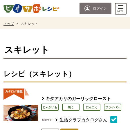
本文へジャンプする。
ページの先頭です。
ログイン
ここからサイト内共通メニューです。
サイト内共通メニューをスキップする
サイト内共通メニューここまで。
ここから現在位置です。
トップ
>
スキレット
現在位置ここまで
スキレット
レシピ（スキレット）
キタアカリのガーリックロースト
じゃがいも
焼く
にんにく
フライパン
生活クラブカタログさん