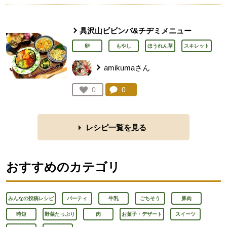
具沢山ビビンバ&チヂミメニュー
卵
もやし
ほうれん草
スキレット
amikumaさん
コメント：
0
件。コメントを見る。
お気に入り登録：
0
人が登録
レシピ一覧を見る
おすすめのカテゴリ
みんなの投稿レシピ
パーティ
牛乳
ごちそう
豚肉
時短
野菜たっぷり
肉
お菓子・デザート
スイーツ