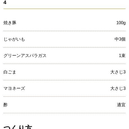
4
焼き豚
100g
じゃがいも
中3個
グリーンアスパラガス
1束
白ごま
大さじ3
マヨネーズ
大さじ3
酢
適宜
つくり方