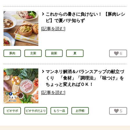
これからの暑さに負けない！ 【豚肉レシ
ピ】で夏バテ知らず
[記事を読む]
お気
6
人
豚肉
主菜
副菜
夏
マンネリ解消＆バランスアップの献立づ
くり 「食材」「調理法」「味つけ」を
ちょっと変えればＯＫ！
[記事を読む]
お気
5
人
ビオサポ
ビオサポだより
もう一品
お手軽