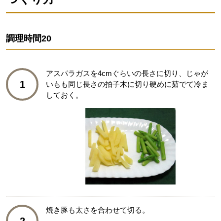
調理時間
20
アスパラガスを4cmぐらいの長さに切り、じゃが
1
いもも同じ長さの拍子木に切り硬めに茹でて冷ま
しておく。
焼き豚も太さを合わせて切る。
2