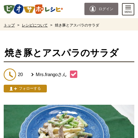
本文へジャンプする。
ページの先頭です。
ログイン
ここからサイト内共通メニューです。
サイト内共通メニューをスキップする
サイト内共通メニューここまで。
ここから現在位置です。
トップ
>
レシピについて
>
焼き豚とアスパラのサラダ
現在位置ここまで
焼き豚とアスパラのサラダ
20
Mrs.frango
さん
フォローする