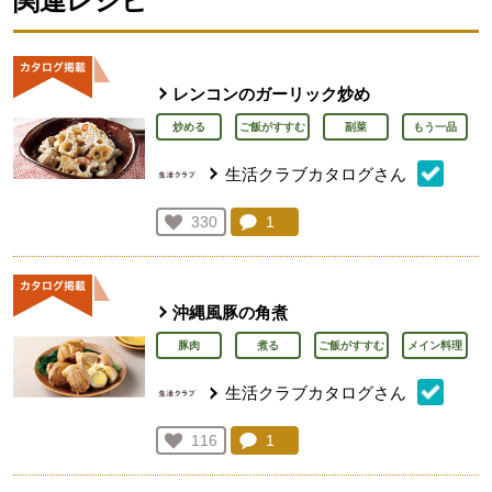
関連レシピ
レンコンのガーリック炒め
炒める
ご飯がすすむ
副菜
もう一品
生活クラブカタログさん
コメント：
1
件。コメントを見る。
お気に入り登録：
330
人が登録
沖縄風豚の角煮
豚肉
煮る
ご飯がすすむ
メイン料理
生活クラブカタログさん
コメント：
1
件。コメントを見る。
お気に入り登録：
116
人が登録