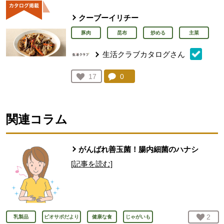
クーブーイリチー
豚肉
昆布
炒める
主菜
生活クラブカタログさん
コメント：
0
件。コメントを見る。
お気に入り登録：
17
人が登録
関連コラム
がんばれ善玉菌！腸内細菌のハナシ
[記事を読む]
お気
2
人
乳製品
ビオサポだより
健康な食
じゃがいも