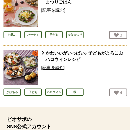
まつりごはん
[記事を読む]
お気
3
人
お祝い
パーティ
子ども
ひなまつり
かわいいがいっぱい♪ 子どもがよろこぶ
ハロウィンレシピ
[記事を読む]
お気
4
人
かぼちゃ
子ども
ハロウィン
秋
ビオサポの
SNS公式アカウント