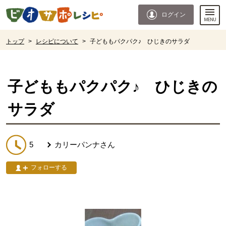
本文へジャンプする。
ページの先頭です。
ログイン
ここからサイト内共通メニューです。
サイト内共通メニューをスキップする
サイト内共通メニューここまで。
ここから現在位置です。
トップ
>
レシピについて
>
子どももパクパク♪ ひじきのサラダ
現在位置ここまで
子どももパクパク♪ ひじきの
サラダ
5
カリーパンナ
さん
フォローする