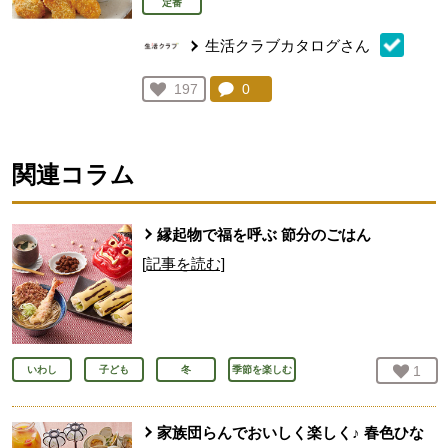
定番
生活クラブカタログさん
コメント：
0
件。コメントを見る。
お気に入り登録：
197
人が登録
関連コラム
縁起物で福を呼ぶ 節分のごはん
[記事を読む]
お気
1
人
いわし
子ども
冬
季節を楽しむ
家族団らんでおいしく楽しく♪ 春色ひな