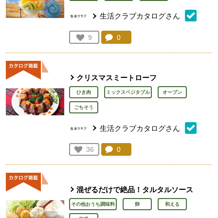
生活クラブカタログさん
コメント：
0
件。コメントを見る。
お気に入り登録：
9
人が登録
クリスマスミートローフ
ひき肉
ミックスベジタブル
オーブン
ごちそう
生活クラブカタログさん
コメント：
0
件。コメントを見る。
お気に入り登録：
36
人が登録
混ぜるだけで絶品！タルタルソース
その他おうち調味料
卵
和える