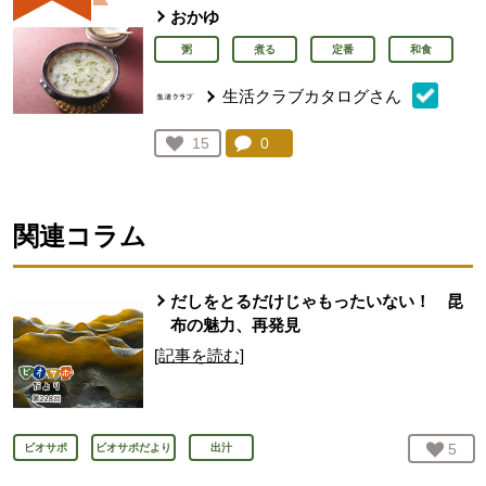
おかゆ
粥
煮る
定番
和食
生活クラブカタログさん
コメント：
0
件。コメントを見る。
お気に入り登録：
15
人が登録
関連コラム
だしをとるだけじゃもったいない！ 昆
布の魅力、再発見
[記事を読む]
お気
5
人
ビオサポ
ビオサポだより
出汁