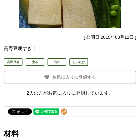
[ 公開日:
2015年03月12日
]
高野豆腐すき！
高野豆腐
煮る
出汁
しいたけ
お気に入りに登録する
2
人
の方がお気に入りに登録しています。
材料