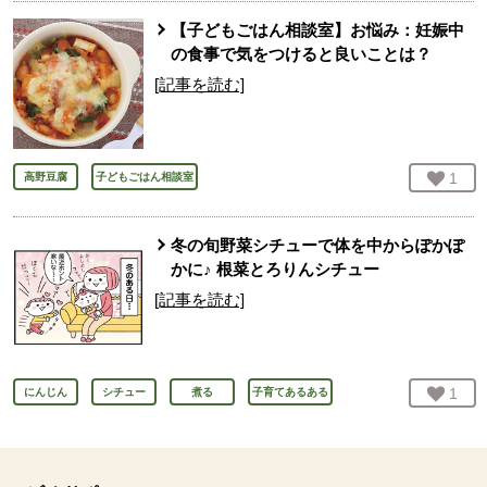
【子どもごはん相談室】お悩み：妊娠中
の食事で気をつけると良いことは？
[記事を読む]
お気
1
人
高野豆腐
子どもごはん相談室
冬の旬野菜シチューで体を中からぽかぽ
かに♪ 根菜とろりんシチュー
[記事を読む]
お気
1
人
にんじん
シチュー
煮る
子育てあるある