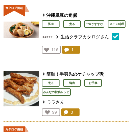
沖縄風豚の角煮
豚肉
煮る
ご飯がすすむ
メイン料理
生活クラブカタログさん
コメント：
1
件。コメントを見る。
お気に入り登録：
116
人が登録
簡単！手羽先のケチャップ煮
煮る
鶏肉
お手軽
みんなの投稿レシピ
ララさん
コメント：
0
件。コメントを見る。
お気に入り登録：
99
人が登録