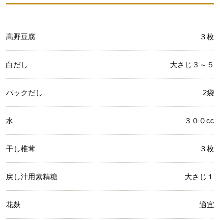
高野豆腐
３枚
白だし
大さじ３～５
パックだし
2袋
水
３００cc
干し椎茸
３枚
戻し汁用素精糖
大さじ１
花麸
適宜