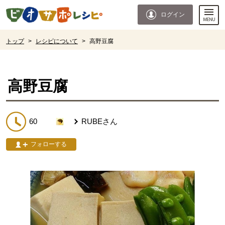
本文へジャンプする。
ページの先頭です。
ログイン
ここからサイト内共通メニューです。
サイト内共通メニューをスキップする
サイト内共通メニューここまで。
ここから現在位置です。
トップ
>
レシピについて
>
高野豆腐
現在位置ここまで
高野豆腐
60
RUBE
さん
フォローする