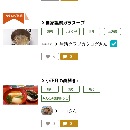
人が登録
自家製鶏ガラスープ
鶏肉
しょうが
出汁
圧力鍋
生活クラブカタログさん
コメント：
0
件。コメントを見る。
お気に入り登録：
5
人が登録
小正月の鏡開き♪
出汁
煮る
焼く
みんなの投稿レシピ
ココさん
コメント：
0
件。コメントを見る。
お気に入り登録：
0
人が登録