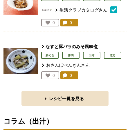
生活クラブカタログさん
コメント：
0
件。コメントを見る。
お気に入り登録：
0
人が登録
なすと豚バラのみそ風味煮
炒める
豚肉
出汁
煮る
おさんぽぺんぎんさん
コメント：
0
件。コメントを見る。
お気に入り登録：
0
人が登録
レシピ一覧を見る
コラム（
出汁
）