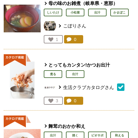
母の味のお雑煮（岐阜県・恵那）
しいたけ
小松菜
出汁
かまぼこ
こぽりさん
コメント：
0
件。コメントを見る。
お気に入り登録：
1
人が登録
とってもカンタン!かつお出汁
煮る
出汁
生活クラブカタログさん
コメント：
0
件。コメントを見る。
お気に入り登録：
3
人が登録
舞茸のおかか和え
出汁
焼く
ビオサポ
和える