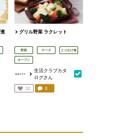
プ煮
グリル野菜 ラクレット
野菜
チーズ
とりわけ食
オーブン
生活クラブカタ
ログさん
を見る。
コメント：
0
件。コメントを見る。
お気に入り登録：
32
人が登録