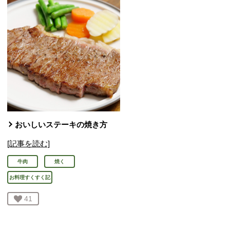
おいしいステーキの焼き方
[記事を読む]
牛肉
焼く
お料理すくすく記
お気に入り登録：
41
人が登録