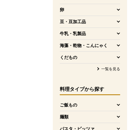
を開く
卵
を開く
豆・豆加工品
を開く
牛乳・乳製品
を開く
海藻・乾物・こんにゃく
を開く
くだもの
を開く
一覧を見る
料理タイプ
から探す
ご飯もの
を開く
麺類
を開く
パスタ・ピッツァ