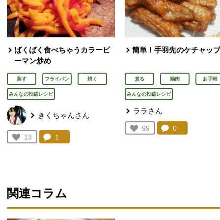
ばくばく食べちゃうカラーピ
簡単！手羽先のケチャッ
ーマン炒め
蒸す
フライパン
焼く
煮る
鶏肉
お手軽
みんなの投稿レシピ
みんなの投稿レシピ
ララさん
きくちゃんさん
コメント：
0
件。コメント
お気に入り登録：
99
人が登録
コメント：
1
件。コメントを見る。
お気に入り登録：
13
人が登録
関連コラム