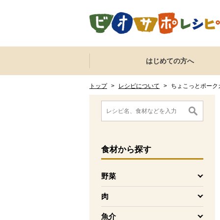
本文へジャンプする。
ページの先頭です。
ここからサイト内共通メニューです。
サイト内共通メニューをスキップする
はじめての方へ
サイト内共通メニューここまで。
ここから現在位置です。
現在位置ここまで
トップ
>
レシピについて
>
ちょこっとポーク
ここから消費材検索メニューです。
消費材検索メニューここまで。
ここから本文です。
食材
から探す
野菜
を開く
肉
を開く
魚介