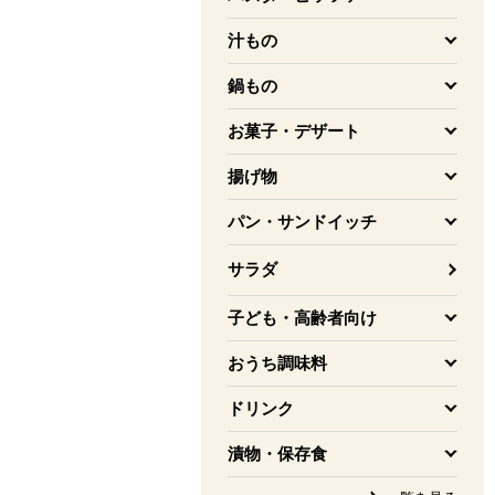
を開く
汁もの
を開く
鍋もの
を開く
お菓子・デザート
を開く
揚げ物
を開く
パン・サンドイッチ
を開く
サラダ
子ども・高齢者向け
を開く
おうち調味料
を開く
ドリンク
を開く
漬物・保存食
を開く