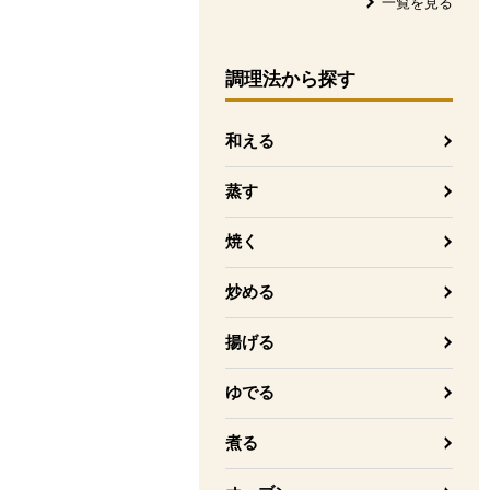
一覧を見る
調理法
から探す
和える
蒸す
焼く
炒める
揚げる
ゆでる
煮る