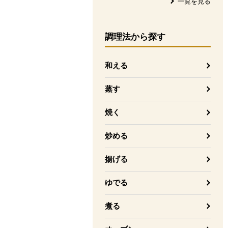
一覧を見る
調理法
から探す
和える
蒸す
焼く
炒める
揚げる
ゆでる
煮る