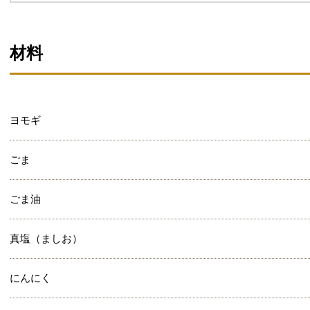
材料
ヨモギ
ごま
ごま油
真塩（ましお）
にんにく