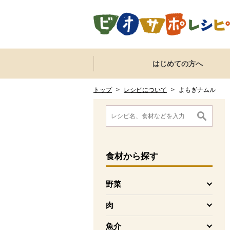
本文へジャンプする。
ページの先頭です。
ここからサイト内共通メニューです。
サイト内共通メニューをスキップする
はじめての方へ
サイト内共通メニューここまで。
ここから現在位置です。
現在位置ここまで
トップ
>
レシピについて
>
よもぎナムル
ここから消費材検索メニューです。
消費材検索メニューここまで。
ここから本文です。
食材
から探す
野菜
を開く
肉
を開く
魚介