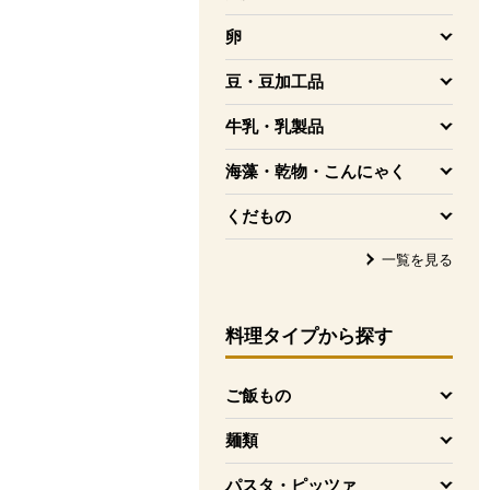
を開く
卵
を開く
豆・豆加工品
を開く
牛乳・乳製品
を開く
海藻・乾物・こんにゃく
を開く
くだもの
を開く
一覧を見る
料理タイプ
から探す
ご飯もの
を開く
麺類
を開く
パスタ・ピッツァ