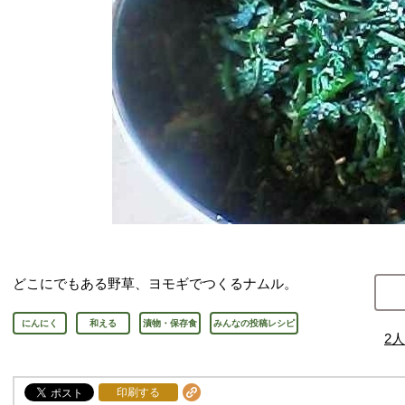
どこにでもある野草、ヨモギでつくるナムル。
にんにく
和える
漬物・保存食
みんなの投稿レシピ
2
人
印刷する