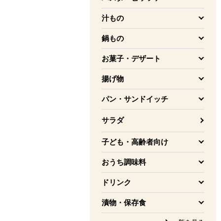
を開く
汁もの
を開く
鍋もの
を開く
お菓子・デザート
を開く
揚げ物
を開く
パン・サンドイッチ
を開く
サラダ
子ども・高齢者向け
を開く
おうち調味料
を開く
ドリンク
を開く
漬物・保存食
を開く