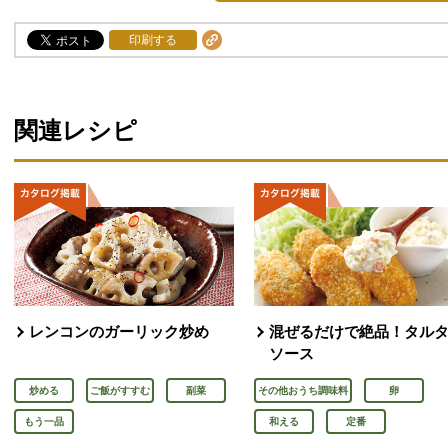
印刷する
関連レシピ
レンコンのガーリック炒め
混ぜるだけで絶品！タル
ソース
炒める
ご飯がすすむ
副菜
その他おうち調味料
卵
もう一品
和える
定番