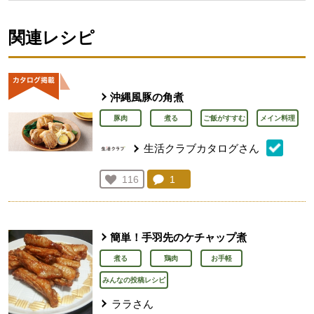
関連レシピ
沖縄風豚の角煮
豚肉
煮る
ご飯がすすむ
メイン料理
生活クラブカタログさん
コメント：
1
件。コメントを見る。
お気に入り登録：
116
人が登録
簡単！手羽先のケチャップ煮
煮る
鶏肉
お手軽
みんなの投稿レシピ
ララさん