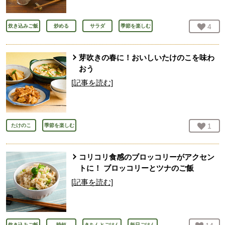
お気
4
人
炊き込みご飯
炒める
サラダ
季節を楽しむ
芽吹きの春に！おいしいたけのこを味わ
おう
[記事を読む]
お気
1
人
たけのこ
季節を楽しむ
コリコリ食感のブロッコリーがアクセン
トに！ ブロッコリーとツナのご飯
[記事を読む]
炊き込みご飯
時短
きちんとごはん
毎日ごはん