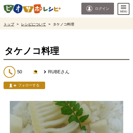
本文へジャンプする。
ページの先頭です。
ログイン
ここからサイト内共通メニューです。
サイト内共通メニューをスキップする
サイト内共通メニューここまで。
ここから現在位置です。
トップ
>
レシピについて
>
タケノコ料理
現在位置ここまで
タケノコ料理
50
RUBE
さん
フォローする