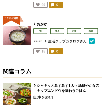
コメント：
0
件。コメントを見る。
お気に入り登録：
99
人が登録
おかゆ
粥
煮る
定番
和食
生活クラブカタログさん
コメント：
0
件。コメントを見る。
お気に入り登録：
15
人が登録
関連コラム
シャキッとみずみずしい♪ 緑鮮やかなス
ナップエンドウを味わうごはん
[記事を読む]