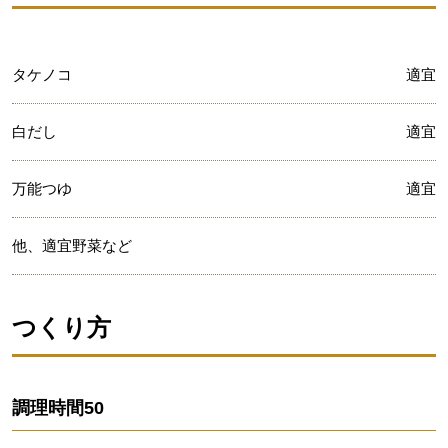
タケノコ
適宜
白だし
適宜
万能つゆ
適宜
他、適宜野菜など
つくり方
調理時間
50