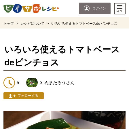
本文へジャンプする。
ページの先頭です。
ログイン
ここからサイト内共通メニューです。
サイト内共通メニューをスキップする
サイト内共通メニューここまで。
ここから現在位置です。
トップ
>
レシピについて
>
いろいろ使えるトマトベースdeピンチョス
現在位置ここまで
いろいろ使えるトマトベース
deピンチョス
5
ぬまたろう
さん
フォローする