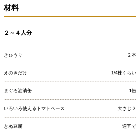
材料
２～４人分
きゅうり
２本
えのきだけ
1/4株くらい
まぐろ油漬缶
1缶
いろいろ使えるトマトベース
大さじ２
きぬ豆腐
適宜で