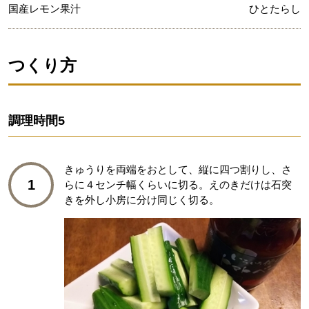
国産レモン果汁
ひとたらし
つくり方
調理時間
5
きゅうりを両端をおとして、縦に四つ割りし、さ
1
らに４センチ幅くらいに切る。えのきだけは石突
きを外し小房に分け同じく切る。