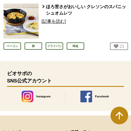
ほろ苦さがおいしい クレソンのスパニッ
シュオムレツ
[記事を読む]
お気
21
人
ベーコン
卵
フライパン
時短
ビオサポの
SNS公式アカウント
Instagram
Facebook
別のウィンドウで開きます。
別のウィンドウで開きます
本文ここまで。
ここから共通フッターメニューです。