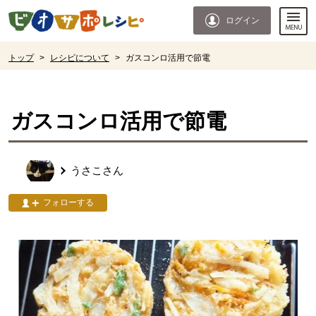
本文へジャンプする。
ページの先頭です。
ログイン
ここからサイト内共通メニューです。
サイト内共通メニューをスキップする
サイト内共通メニューここまで。
ここから現在位置です。
トップ
>
レシピについて
>
ガスコンロ活用で節電
現在位置ここまで
ガスコンロ活用で節電
うさこ
さん
フォローする