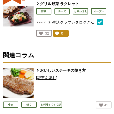
グリル野菜 ラクレット
野菜
チーズ
とりわけ食
オーブン
生活クラブカタログさん
コメント：
0
件。コメントを見る。
お気に入り登録：
32
人が登録
関連コラム
おいしいステーキの焼き方
[記事を読む]
お気
41
人
牛肉
焼く
お料理すくすく記