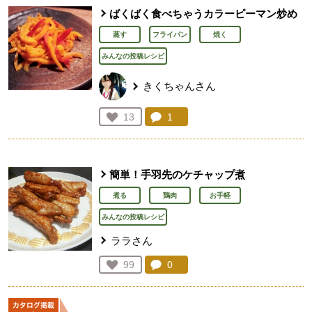
ばくばく食べちゃうカラーピーマン炒め
蒸す
フライパン
焼く
みんなの投稿レシピ
きくちゃんさん
コメント：
1
件。コメントを見る。
お気に入り登録：
13
人が登録
簡単！手羽先のケチャップ煮
煮る
鶏肉
お手軽
みんなの投稿レシピ
ララさん
コメント：
0
件。コメントを見る。
お気に入り登録：
99
人が登録