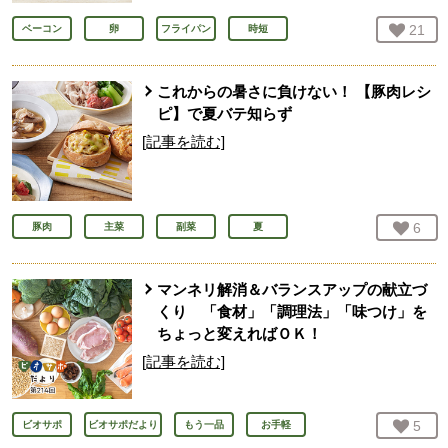
お気
21
人
ベーコン
卵
フライパン
時短
これからの暑さに負けない！ 【豚肉レシ
ピ】で夏バテ知らず
[記事を読む]
お気
6
人
豚肉
主菜
副菜
夏
マンネリ解消＆バランスアップの献立づ
くり 「食材」「調理法」「味つけ」を
ちょっと変えればＯＫ！
[記事を読む]
お気
5
人
ビオサポ
ビオサポだより
もう一品
お手軽