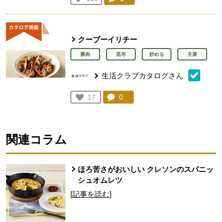
人が登録
クーブーイリチー
豚肉
昆布
炒める
主菜
生活クラブカタログさん
コメント：
0
件。コメントを見る。
お気に入り登録：
17
人が登録
関連コラム
ほろ苦さがおいしい クレソンのスパニッ
シュオムレツ
[記事を読む]