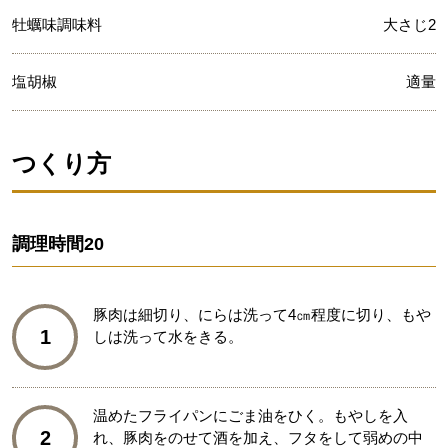
牡蠣味調味料
大さじ2
塩胡椒
適量
つくり方
調理時間
20
豚肉は細切り、にらは洗って4㎝程度に切り、もや
1
しは洗って水をきる。
温めたフライパンにごま油をひく。もやしを入
2
れ、豚肉をのせて酒を加え、フタをして弱めの中