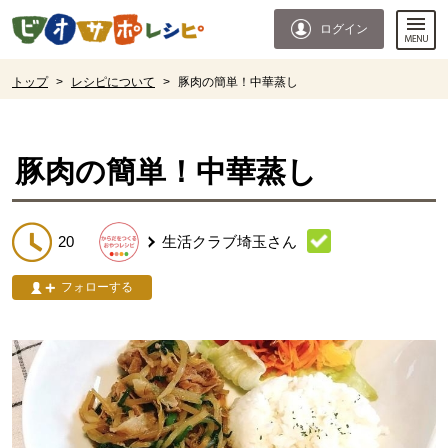
本文へジャンプする。
ページの先頭です。
ログイン
ここからサイト内共通メニューです。
サイト内共通メニューをスキップする
サイト内共通メニューここまで。
ここから現在位置です。
トップ
>
レシピについて
>
豚肉の簡単！中華蒸し
現在位置ここまで
豚肉の簡単！中華蒸し
20
生活クラブ埼玉
さん
フォローする