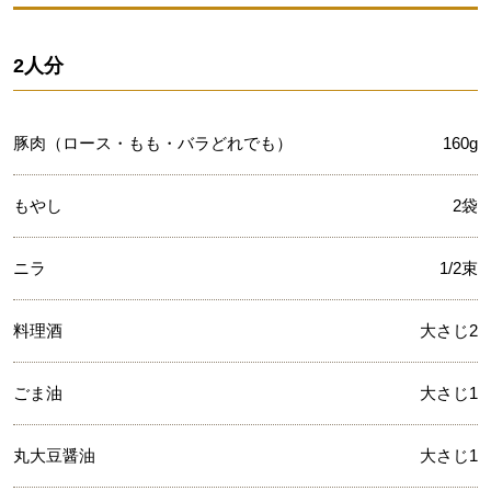
2人分
豚肉（ロース・もも・バラどれでも）
160g
もやし
2袋
ニラ
1/2束
料理酒
大さじ2
ごま油
大さじ1
丸大豆醤油
大さじ1