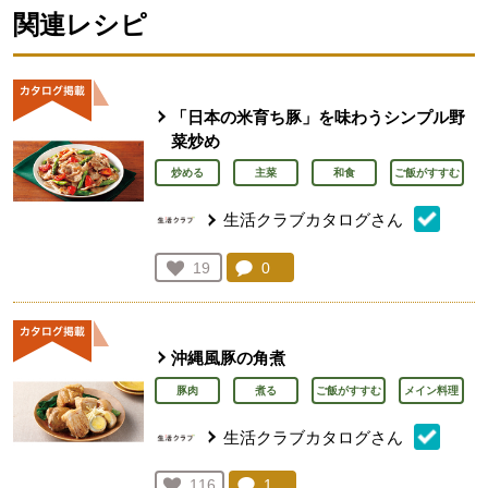
関連レシピ
「日本の米育ち豚」を味わうシンプル野
菜炒め
炒める
主菜
和食
ご飯がすすむ
生活クラブカタログさん
コメント：
0
件。コメントを見る。
お気に入り登録：
19
人が登録
沖縄風豚の角煮
豚肉
煮る
ご飯がすすむ
メイン料理
生活クラブカタログさん
コメント：
1
件。コメントを見る。
お気に入り登録：
116