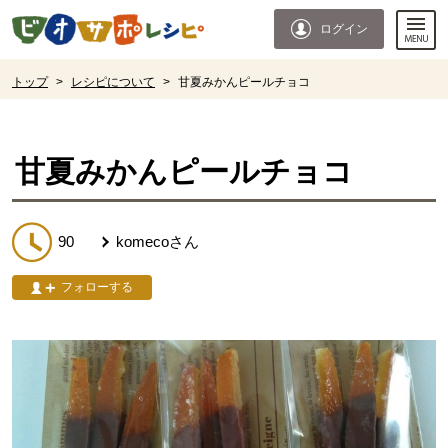
本文へジャンプする。
ページの先頭です。
ログイン
ここからサイト内共通メニューです。
サイト内共通メニューをスキップする
サイト内共通メニューここまで。
ここから現在位置です。
トップ
>
レシピについて
>
甘夏みかんピールチョコ
現在位置ここまで
甘夏みかんピールチョコ
90
komeco
さん
フォローする