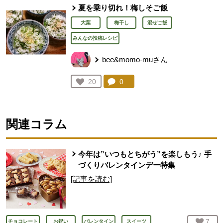
夏を乗り切れ！梅しそご飯
大葉
梅干し
混ぜご飯
みんなの投稿レシピ
bee&momo-muさん
コメント：
0
件。コメントを見る。
お気に入り登録：
20
人が登録
関連コラム
今年は”いつもとちがう”を楽しもう♪ 手
づくりバレンタインデー特集
[記事を読む]
お気
7
人
チョコレート
お祝い
バレンタイン
スイーツ