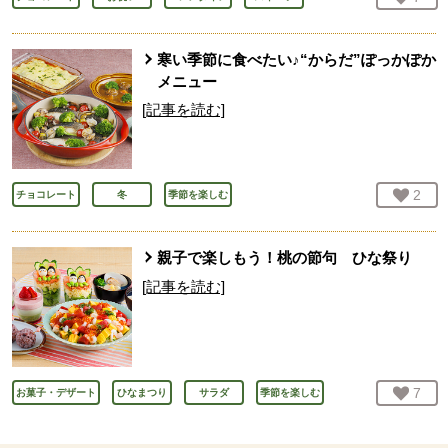
寒い季節に食べたい♪“からだ”ぽっかぽか
メニュー
[記事を読む]
お気
2
人
チョコレート
冬
季節を楽しむ
親子で楽しもう！桃の節句 ひな祭り
[記事を読む]
お気
7
人
お菓子・デザート
ひなまつり
サラダ
季節を楽しむ