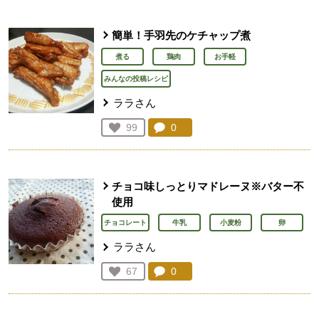
簡単！手羽先のケチャップ煮
煮る
鶏肉
お手軽
みんなの投稿レシピ
ララさん
コメント：
0
件。コメントを見る。
お気に入り登録：
99
人が登録
チョコ味しっとりマドレーヌ※バター不
使用
チョコレート
牛乳
小麦粉
卵
ララさん
コメント：
0
件。コメントを見る。
お気に入り登録：
67
人が登録