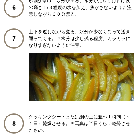
砂糖が溶け、水分が出る。水分が足りなければ皮
6
の高さ１/３程度の水を加え、焦がさないように注
意しながら３０分煮る。
上下を返しながら煮る。水分が少なくなって透き
7
通ってくる。＊水分は少し残る程度、カラカラに
なりすぎないように注意。
クッキングシートまたは網の上に並べ１時間（～
8
１日）乾燥させる。＊写真は半日くらい乾燥させ
たもの。