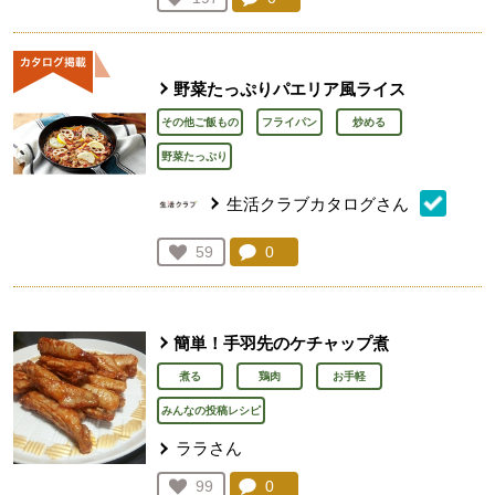
人が登録
野菜たっぷりパエリア風ライス
その他ご飯もの
フライパン
炒める
野菜たっぷり
生活クラブカタログさん
コメント：
0
件。コメントを見る。
お気に入り登録：
59
人が登録
簡単！手羽先のケチャップ煮
煮る
鶏肉
お手軽
みんなの投稿レシピ
ララさん
コメント：
0
件。コメントを見る。
お気に入り登録：
99