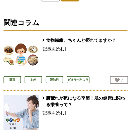
人が登録
関連コラム
食物繊維、ちゃんと摂れてますか？
[記事を読む]
お気
7
人
野菜
お米
調味料
ビオサポだより
肌荒れが気になる季節！肌の健康に関わ
る栄養って？
[記事を読む]