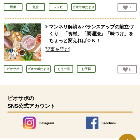
お気
7
人
野菜
魚介
レシピ
ビオサポだより
マンネリ解消＆バランスアップの献立づ
くり 「食材」「調理法」「味つけ」を
ちょっと変えればＯＫ！
[記事を読む]
お気
5
人
ビオサポ
ビオサポだより
もう一品
お手軽
ビオサポの
SNS公式アカウント
Instagram
Facebook
別のウィンドウで開きます。
別のウィンドウで開きます