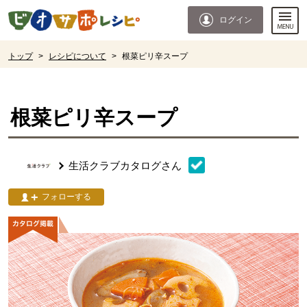
本文へジャンプする。
ページの先頭です。
ログイン
ここからサイト内共通メニューです。
サイト内共通メニューをスキップする
サイト内共通メニューここまで。
ここから現在位置です。
トップ
>
レシピについて
>
根菜ピリ辛スープ
現在位置ここまで
根菜ピリ辛スープ
生活クラブカタログ
さん
フォローする