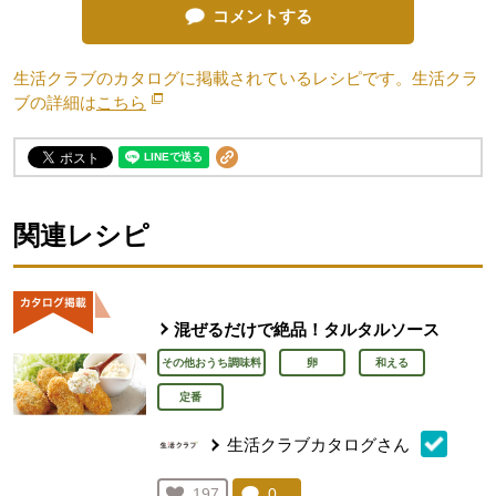
コメントする
生活クラブのカタログに掲載されているレシピです。生活クラ
ブの詳細は
こちら
別のウィンドウで開きます。
関連レシピ
混ぜるだけで絶品！タルタルソース
その他おうち調味料
卵
和える
定番
生活クラブカタログさん
コメント：
0
件。コメントを見る。
お気に入り登録：
197