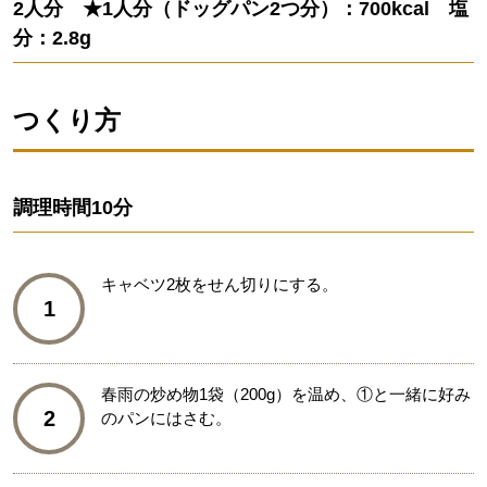
2人分 ★1人分（ドッグパン2つ分）：700kcal 塩
分：2.8g
つくり方
調理時間
10分
キャベツ2枚をせん切りにする。
1
春雨の炒め物1袋（200g）を温め、①と一緒に好み
2
のパンにはさむ。