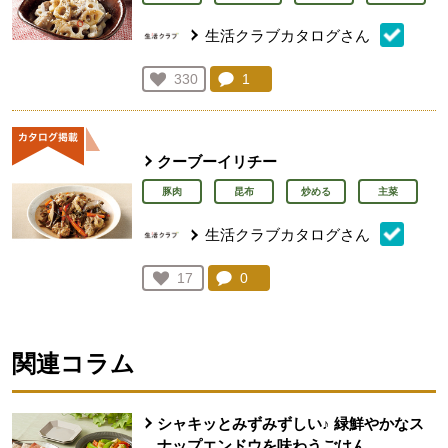
生活クラブカタログさん
コメント：
1
件。コメントを見る。
お気に入り登録：
330
人が登録
クーブーイリチー
豚肉
昆布
炒める
主菜
生活クラブカタログさん
コメント：
0
件。コメントを見る。
お気に入り登録：
17
人が登録
関連コラム
シャキッとみずみずしい♪ 緑鮮やかなス
ナップエンドウを味わうごはん