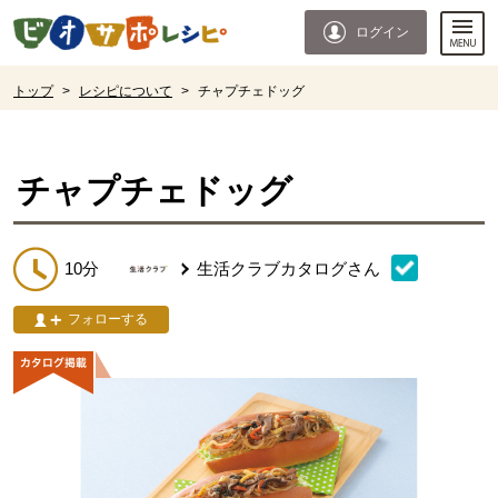
本文へジャンプする。
ページの先頭です。
ログイン
ここからサイト内共通メニューです。
サイト内共通メニューをスキップする
サイト内共通メニューここまで。
ここから現在位置です。
トップ
>
レシピについて
>
チャプチェドッグ
現在位置ここまで
チャプチェドッグ
10分
生活クラブカタログ
さん
フォローする