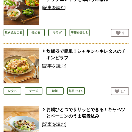
[記事を読む]
お気
4
人
炊き込みご飯
炒める
サラダ
季節を楽しむ
炊飯器で簡単！シャキシャキレタスのチ
キンピラフ
[記事を読む]
お気
17
人
レタス
チーズ
時短
毎日ごはん
お鍋ひとつでササッとできる ! キャベツ
とベーコンのうま塩煮込み
[記事を読む]