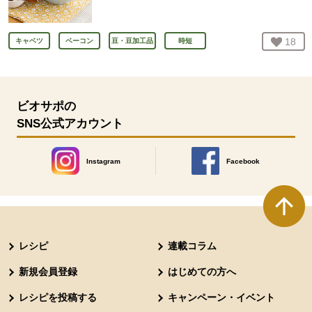
お気
18
人
キャベツ
ベーコン
豆・豆加工品
時短
ビオサポの
SNS公式アカウント
Instagram
Facebook
別のウィンドウで開きます。
別のウィンドウで開きます
本文ここまで。
ここから共通フッターメニューです。
レシピ
連載コラム
新規会員登録
はじめての方へ
レシピを投稿する
キャンペーン・イベント