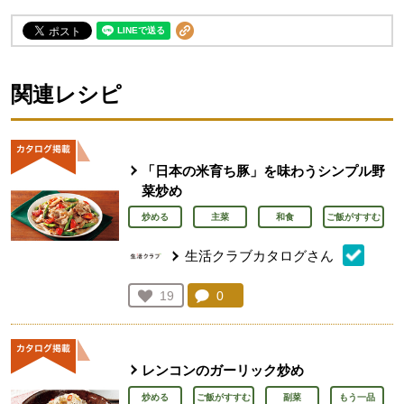
関連レシピ
「日本の米育ち豚」を味わうシンプル野
菜炒め
炒める
主菜
和食
ご飯がすすむ
生活クラブカタログさん
コメント：
0
件。コメントを見る。
お気に入り登録：
19
人が登録
レンコンのガーリック炒め
炒める
ご飯がすすむ
副菜
もう一品