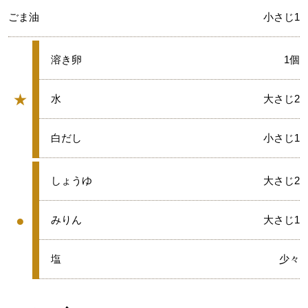
ごま油
小さじ1
★
溶き卵
1個
★
★
水
大さじ2
グループ
★
白だし
小さじ1
●
しょうゆ
大さじ2
●
●
みりん
大さじ1
グループ
●
塩
少々