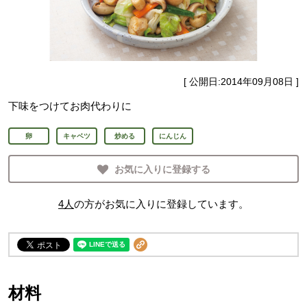
[ 公開日:
2014年09月08日
]
下味をつけてお肉代わりに
卵
キャベツ
炒める
にんじん
お気に入りに登録する
4
人
の方がお気に入りに登録しています。
材料