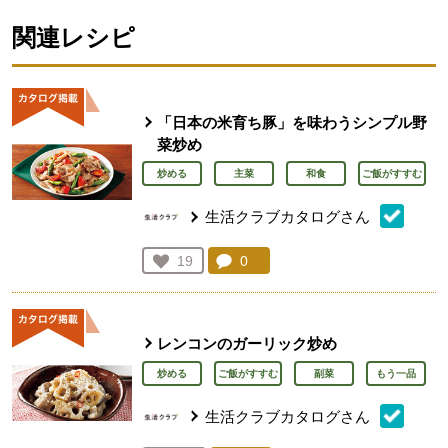
関連レシピ
「日本の米育ち豚」を味わうシンプル野
菜炒め
炒める
主菜
和食
ご飯がすすむ
生活クラブカタログさん
コメント：
0
件。コメントを見る。
お気に入り登録：
19
人が登録
レンコンのガーリック炒め
炒める
ご飯がすすむ
副菜
もう一品
生活クラブカタログさん