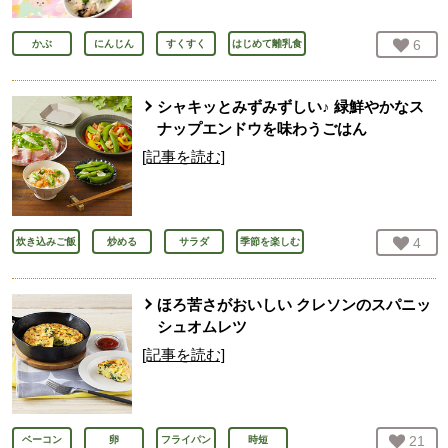
お気
6
人
かぶ
にんじん
すくすく
はじめて離乳食
シャキッとみずみずしい♪ 緑鮮やかなス
ナップエンドウを味わうごはん
[記事を読む]
お気
4
人
炊き込みご飯
炒める
サラダ
季節を楽しむ
ほろ苦さがおいしい クレソンのスパニッ
シュオムレツ
[記事を読む]
お気
21
人
ベーコン
卵
フライパン
時短