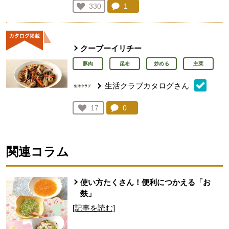
コメント：
1
件。コメントを見る。
お気に入り登録：
330
人が登録
クーブーイリチー
豚肉
昆布
炒める
主菜
生活クラブカタログさん
コメント：
0
件。コメントを見る。
お気に入り登録：
17
人が登録
関連コラム
使い方たくさん！便利につかえる「お
麩」
[記事を読む]