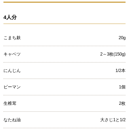
4人分
こまち麸
20g
キャベツ
2～3枚(150g)
にんじん
1/2本
ピーマン
1個
生椎茸
2枚
なたね油
大さじ1と1/2