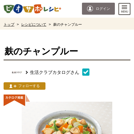
本文へジャンプする。
ページの先頭です。
ログイン
ここからサイト内共通メニューです。
サイト内共通メニューをスキップする
サイト内共通メニューここまで。
ここから現在位置です。
トップ
>
レシピについて
>
麸のチャンプルー
現在位置ここまで
麸のチャンプルー
生活クラブカタログ
さん
フォローする