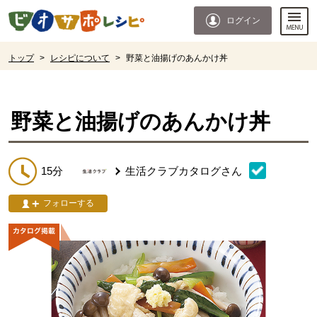
本文へジャンプする。
ページの先頭です。
ログイン
ここからサイト内共通メニューです。
サイト内共通メニューをスキップする
サイト内共通メニューここまで。
ここから現在位置です。
トップ
>
レシピについて
>
野菜と油揚げのあんかけ丼
現在位置ここまで
野菜と油揚げのあんかけ丼
15分
生活クラブカタログ
さん
フォローする