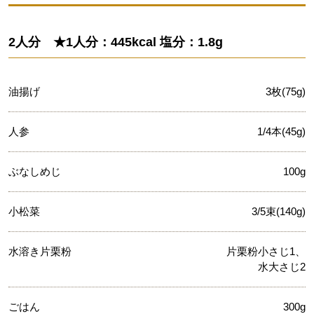
2人分 ★1人分：445kcal 塩分：1.8g
油揚げ
3枚(75g)
人参
1/4本(45g)
ぶなしめじ
100g
小松菜
3/5束(140g)
水溶き片栗粉
片栗粉小さじ1、
水大さじ2
ごはん
300g