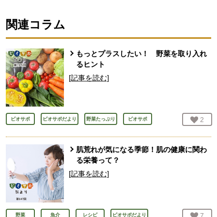
関連コラム
もっとプラスしたい！ 野菜を取り入れ
るヒント
[記事を読む]
お気
2
人
ビオサポ
ビオサポだより
野菜たっぷり
ビオサポ
肌荒れが気になる季節！肌の健康に関わ
る栄養って？
[記事を読む]
お気
7
人
野菜
魚介
レシピ
ビオサポだより