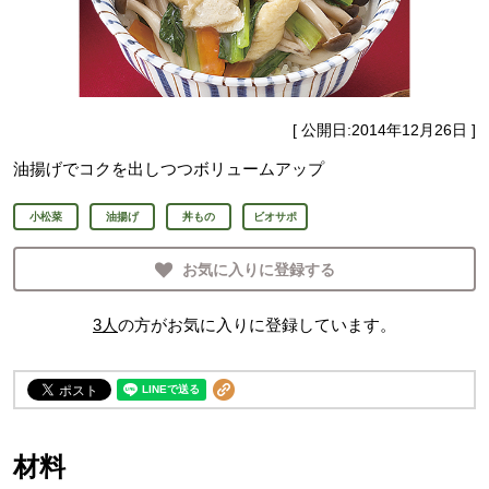
[ 公開日:
2014年12月26日
]
油揚げでコクを出しつつボリュームアップ
小松菜
油揚げ
丼もの
ビオサポ
お気に入りに登録する
3
人
の方がお気に入りに登録しています。
材料