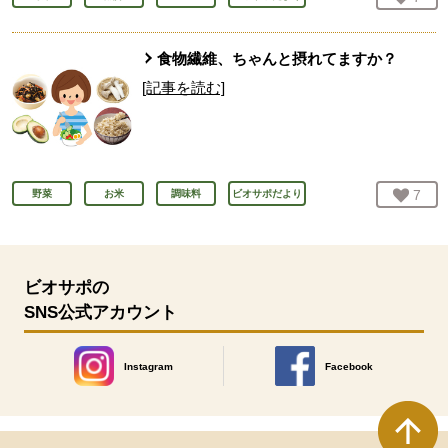
食物繊維、ちゃんと摂れてますか？
[記事を読む]
お気
7
人
野菜
お米
調味料
ビオサポだより
ビオサポの
SNS公式アカウント
Instagram
Facebook
別のウィンドウで開きます。
別のウィンドウで開きます
本文ここまで。
ここから共通フッターメニューです。