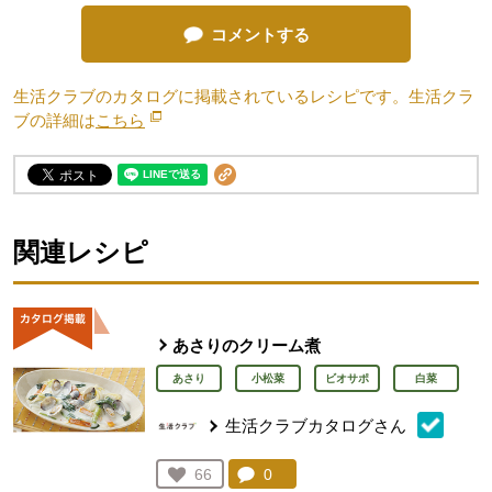
コメントする
生活クラブのカタログに掲載されているレシピです。生活クラ
ブの詳細は
こちら
別のウィンドウで開きます。
関連レシピ
あさりのクリーム煮
あさり
小松菜
ビオサポ
白菜
生活クラブカタログさん
コメント：
0
件。コメントを見る。
お気に入り登録：
66
人が登録