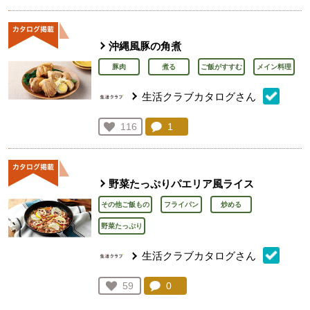
沖縄風豚の角煮
豚肉
煮る
ご飯がすすむ
メイン料理
生活クラブカタログさん
コメント：
1
件。コメントを見る。
お気に入り登録：
116
人が登録
野菜たっぷりパエリア風ライス
その他ご飯もの
フライパン
炒める
野菜たっぷり
生活クラブカタログさん
コメント：
0
件。コメントを見る。
お気に入り登録：
59
人が登録