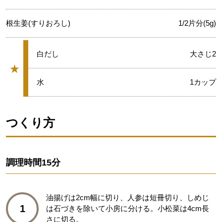
根生姜(すりおろし)
1/2片分(5g)
★
白だし
大さじ2
★
グループ
★
水
1カップ
つくり方
調理時間
15分
油揚げは2cm幅に切り、人参は短冊切り、しめじ
1
は石づきを除いて小房に分ける。小松菜は4cm長
さに切る。