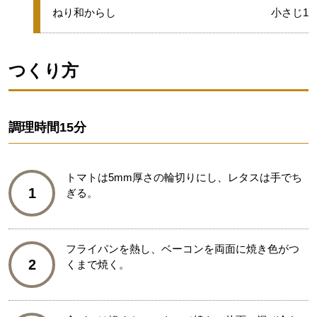
グループ
★
ねり和からし
小さじ1
つくり方
調理時間
15分
トマトは5mm厚さの輪切りにし、レタスは手でち
1
ぎる。
フライパンを熱し、ベーコンを両面に焼き色がつ
2
くまで焼く。