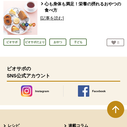
心も身体も満足！栄養の摂れるおやつの
食べ方
[記事を読む]
お気
8
人
ビオサポ
ビオサポだより
おやつ
子ども
ビオサポの
SNS公式アカウント
Instagram
Facebook
別のウィンドウで開きます。
別のウィンドウで開きます
本文ここまで。
ここから共通フッターメニューです。
レシピ
連載コラム