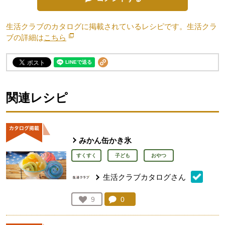
生活クラブのカタログに掲載されているレシピです。生活クラ
ブの詳細は
こちら
別のウィンドウで開きます。
関連レシピ
みかん缶かき氷
すくすく
子ども
おやつ
生活クラブカタログさん
コメント：
0
件。コメントを見る。
お気に入り登録：
9
人が登録