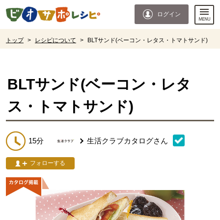
本文へジャンプする。
ページの先頭です。
ログイン
ここからサイト内共通メニューです。
サイト内共通メニューをスキップする
サイト内共通メニューここまで。
ここから現在位置です。
トップ
>
レシピについて
>
BLTサンド(ベーコン・レタス・トマトサンド)
現在位置ここまで
BLTサンド(ベーコン・レタ
ス・トマトサンド)
15分
生活クラブカタログ
さん
フォローする