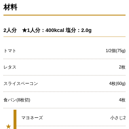
材料
2人分 ★1人分：400kcal 塩分：2.0g
トマト
1/2個(75g)
レタス
2枚
スライスベーコン
4枚(60g)
食パン(8枚切)
4枚
★
マヨネーズ
小さじ2
★