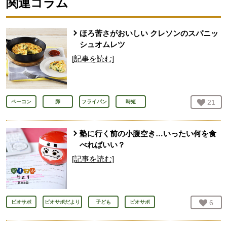
関連コラム
ほろ苦さがおいしい クレソンのスパニッ
シュオムレツ
[記事を読む]
お気
21
人
ベーコン
卵
フライパン
時短
塾に行く前の小腹空き…いったい何を食
べればいい？
[記事を読む]
お気
6
人
ビオサポ
ビオサポだより
子ども
ビオサポ