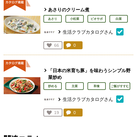
あさりのクリーム煮
あさり
小松菜
ビオサポ
白菜
生活クラブカタログさん
コメント：
0
件。コメントを見る。
お気に入り登録：
66
人が登録
「日本の米育ち豚」を味わうシンプル野
菜炒め
炒める
主菜
和食
ご飯がすすむ
生活クラブカタログさん
コメント：
0
件。コメントを見る。
お気に入り登録：
19
人が登録